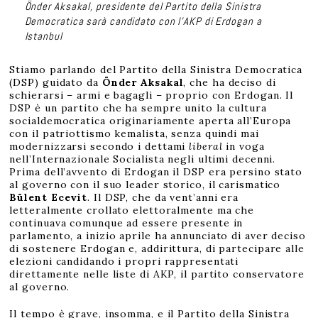
Önder Aksakal, presidente del Partito della Sinistra
Democratica sarà candidato con l’AKP di Erdogan
a
Istanbul
Stiamo parlando del Partito della Sinistra Democratica
(DSP) guidato da
Önder Aksakal
, che ha deciso di
schierarsi – armi e bagagli – proprio con Erdogan. Il
DSP è un partito che ha sempre unito la cultura
socialdemocratica originariamente aperta all’Europa
con il patriottismo kemalista, senza quindi mai
modernizzarsi secondo i dettami
liberal
in voga
nell’Internazionale Socialista negli ultimi decenni.
Prima dell’avvento di Erdogan il DSP era persino stato
al governo con il suo leader storico, il carismatico
Bülent Ecevit
. Il DSP, che da vent’anni era
letteralmente crollato elettoralmente ma che
continuava comunque ad essere presente in
parlamento, a inizio aprile ha annunciato di aver deciso
di sostenere Erdogan e, addirittura, di partecipare alle
elezioni candidando i propri rappresentati
direttamente nelle liste di AKP, il partito conservatore
al governo.
Il tempo è grave, insomma, e il Partito della Sinistra