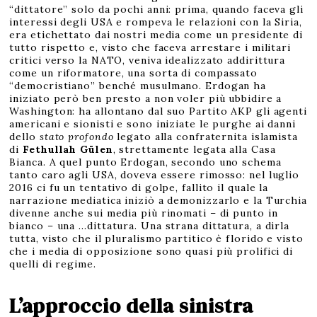
“dittatore” solo da pochi anni: prima, quando faceva gli
interessi degli USA e rompeva le relazioni con la Siria,
era etichettato dai nostri media come un presidente di
tutto rispetto e, visto che faceva arrestare i militari
critici verso la NATO, veniva idealizzato addirittura
come un riformatore, una sorta di compassato
“democristiano” benché musulmano. Erdogan ha
iniziato però ben presto a non voler più ubbidire a
Washington: ha allontano dal suo Partito AKP gli agenti
americani e sionisti e sono iniziate le purghe ai danni
dello
stato profondo
legato alla confraternita islamista
di
Fethullah Gülen
, strettamente legata alla Casa
Bianca. A quel punto Erdogan, secondo uno schema
tanto caro agli USA, doveva essere rimosso: nel luglio
2016 ci fu un tentativo di golpe, fallito il quale la
narrazione mediatica iniziò a demonizzarlo e la Turchia
divenne anche sui media più rinomati – di punto in
bianco – una …dittatura. Una strana dittatura, a dirla
tutta, visto che il pluralismo partitico è florido e visto
che i media di opposizione sono quasi più prolifici di
quelli di regime.
L’approccio della sinistra