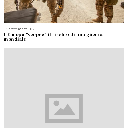
11 Settembre 2025
3
A
L’Europa “scopre” il rischio di una guerra
g
o
mondiale
s
t
o
2
0
2
6