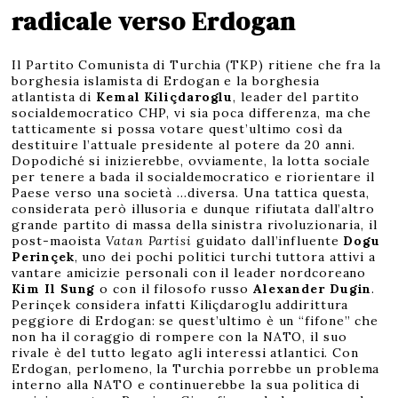
radicale verso Erdogan
Il Partito Comunista di Turchia (TKP) ritiene che fra la
borghesia islamista di Erdogan e la borghesia
atlantista di
Kemal Kiliçdaroglu
, leader del partito
socialdemocratico CHP, vi sia poca differenza, ma che
tatticamente si possa votare quest’ultimo così da
destituire l’attuale presidente al potere da 20 anni.
Dopodiché si inizierebbe, ovviamente, la lotta sociale
per tenere a bada il socialdemocratico e riorientare il
Paese verso una società …diversa. Una tattica questa,
considerata però illusoria e dunque rifiutata dall’altro
grande partito di massa della sinistra rivoluzionaria, il
post-maoista
Vatan Partisi
guidato dall’influente
Dogu
Perinçek
, uno dei pochi politici turchi tuttora attivi a
vantare amicizie personali con il leader nordcoreano
Kim Il Sung
o con il filosofo russo
Alexander Dugin
.
Perinçek considera infatti Kiliçdaroglu addirittura
peggiore di Erdogan: se quest’ultimo è un “fifone” che
non ha il coraggio di rompere con la NATO, il suo
rivale è del tutto legato agli interessi atlantici. Con
Erdogan, perlomeno, la Turchia porrebbe un problema
interno alla NATO e continuerebbe la sua politica di