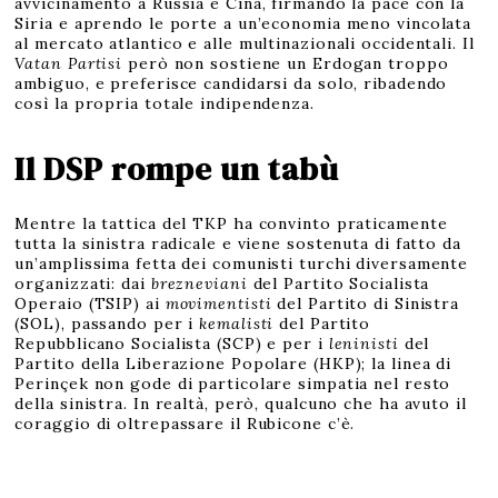
avvicinamento a Russia e Cina, firmando la pace con la
Siria e aprendo le porte a un’economia meno vincolata
al mercato atlantico e alle multinazionali occidentali. Il
Vatan Partisi
però non sostiene un Erdogan troppo
ambiguo, e preferisce candidarsi da solo, ribadendo
così la propria totale indipendenza.
Il DSP rompe un tabù
Mentre la tattica del TKP ha convinto praticamente
tutta la sinistra radicale e viene sostenuta di fatto da
un’amplissima fetta dei comunisti turchi diversamente
organizzati: dai
brezneviani
del Partito Socialista
Operaio (TSIP) ai
movimentisti
del Partito di Sinistra
(SOL), passando per i
kemalisti
del Partito
Repubblicano Socialista (SCP) e per i
leninisti
del
Partito della Liberazione Popolare (HKP); la linea di
Perinçek non gode di particolare simpatia nel resto
della sinistra. In realtà, però, qualcuno che ha avuto il
coraggio di oltrepassare il Rubicone c’è.