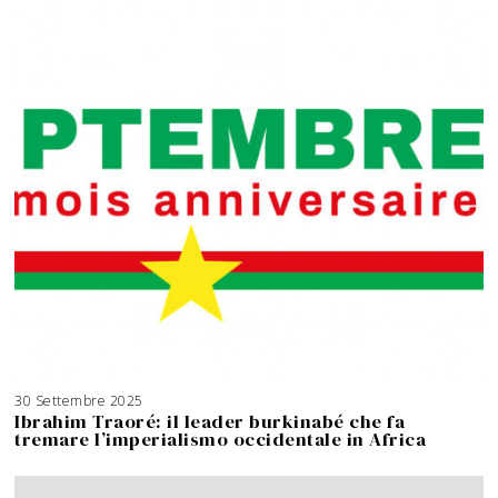
30 Settembre 2025
3
A
Ibrahim Traoré: il leader burkinabé che fa
g
o
tremare l’imperialismo occidentale in Africa
s
t
o
2
0
2