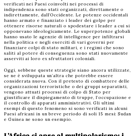
verificati nei Paesi coinvolti nei processi di
indipendenza sono stati organizzati, direttamente o
indirettamente, dall’Occidente. Le potenze occidentali
hanno armato e finanziato i leader dei golpe per
ottenere risorse naturali o spodestare i leader a cui si
opponevano ideologicamente. Le superpotenze globali
hanno usato le agenzie di intelligence per infiltrarsi
nella politica e negli eserciti di vari governi per
finanziare colpi di stato militari, e i regimi che sono
saliti al potere di conseguenza sono stati nuovamente
asserviti ai loro ex sfruttatori coloniali.
Oggi, sebbene queste strategie siano ancora utilizzate,
se ne è sviluppata un’altra che potrebbe essere
considerata nuova. Con il pretesto di combattere delle
organizzazioni terroristiche o dei gruppi separatisti,
vengono attuati processi di colpo di Stato per
giustificare il dispiegamento di truppe, l’occupazione e
il controllo di apparati amministrativi. Gli ultimi
esempi di questo fenomeno si sono verificati in alcuni
Paesi africani in un breve periodo di soli 15 mesi: Sudan
e Guinea ne sono un esempio.
L’Africa si apre al multipolarismo: i