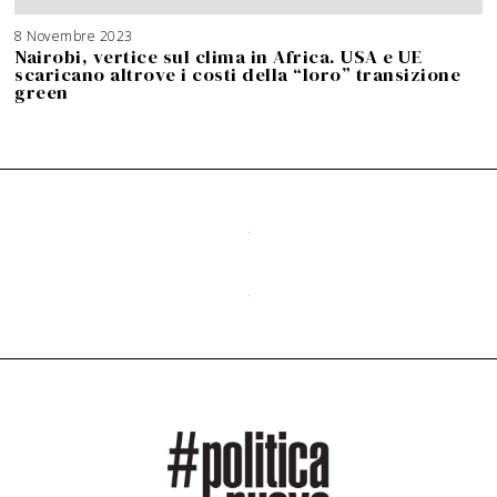
8 Novembre 2023
Nairobi, vertice sul clima in Africa. USA e UE
scaricano altrove i costi della “loro” transizione
green