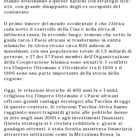
stanno avvicinando a queste nazioni con strategie
win-
win
, con grande disappunto degli ex occupanti del
continente.
Il primo timore del mondo occidentale è che l’Africa
cada sotto il controllo della Cina e nella sfera di
influenza russa. In secondo luogo, temono che sotto la
guida turca i Paesi africani si trasformino in entità
islamiche. In Africa vivono circa 800 milioni di
musulmani, con una popolazione totale di 1,5 miliardi di
persone, e 27 dei 57 Paesi membri dell’Organizzazione
della Cooperazione Islamica sono situati lì. I conflitti
tra l’Impero Ottomano e l’Occidente tra il 1500 e il
1900 sono una parte importante della storia della
regione.
Oggi, le relazioni storiche di 400 anni fa e l’unità
religiosa tra l’Impero Ottomano e i Paesi africani
offrono grandi vantaggi strategici alla Turchia di oggi.
In questo contesto, le relazioni Turchia-Africa hanno
raggiunto nuovi traguardi grazie alle politiche messe
in atto negli anni 2000 e agli investimenti finanziari.
Questa strategia si è rivelata redditizia e, grazie ai
guadagni ottenuti, è stata fornita assistenza finanziaria
attraverso istituzioni come la Mezzaluna Rossa, la