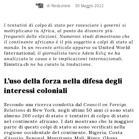
di
Redazione
30 Maggio 2022
I tentativi di colpo di stato per rovesciare i governi si
moltiplicano in Africa, al punto da divenire più
frequenti delle elezioni. Numerosi studi dimostrano che
il continente africano è il più soggetto a colpi di stato al
mondo. In un recente
articolo
apparso su
United World
International
, il giornalista turco Adem Kılıç ne ha
analizzato le cause e le implicazioni internazionali.
Sinistra.ch
ne ha curato la traduzione.
L’uso della forza nella difesa degli
interessi coloniali
Secondo una ricerca condotta dal
Council on Foreign
Relations
di New York, negli ultimi 50 anni ci sono stati
almeno 200 colpi di stato e tentativi di colpo di stato
nel continente africano. I dati mostrano che la maggior
parte di questi colpi di stato si sono verificati nella
regione occidentale del continente. Nigeria, Costa
d’Avorio, Senegal, Mauritania, Mali, Niger, Ghana,