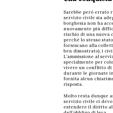
Sarebbe però errato ri
servizio civile sia ad
borghesia non ha acce
nuovamente più diffici
rischio di una nuova 
perché lo stesso stato
forniscano alla collet
ben dimostrato), i civ
L’ammissione al serviz
specialmente per colo
vivere un conflitto di
durante le giornate i
fornita alcun chiarim
risposta.
Molto resta dunque an
servizio civile ci dev
estendere il diritto a
dell’obbligo di leva.