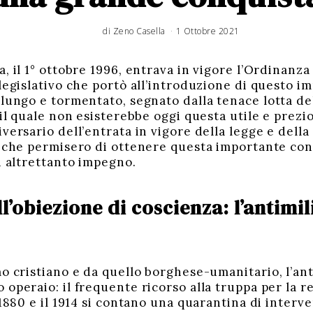
di
Zeno Casella
1 Ottobre 2021
, il 1° ottobre 1996, entrava in vigore l’Ordinanza f
legislativo che portò all’introduzione di questo im
 lungo e tormentato, segnato dalla tenace lotta d
 il quale non esisterebbe oggi questa utile e prezios
versario dell’entrata in vigore della legge e della
e che permisero di ottenere questa importante conqu
n altrettanto impegno.
ll’obiezione di coscienza: l’antimi
mo cristiano e da quello borghese-umanitario, l’an
operaio: il frequente ricorso alla truppa per la re
 1880 e il 1914 si contano una quarantina di interve