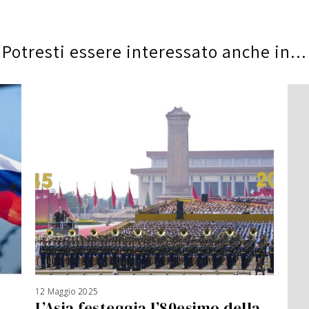
Potresti essere interessato anche in...
12 Maggio 2025
1
8
L’Asia festeggia l’80esimo della
M