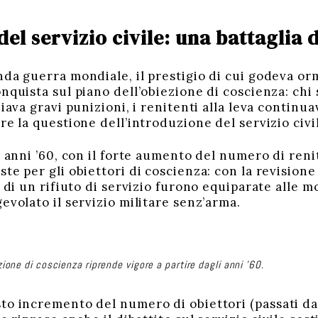
del servizio civile: una battaglia
da guerra mondiale, il prestigio di cui godeva orm
nquista sul piano dell’obiezione di coscienza: chi s
hiava gravi punizioni, i renitenti alla leva continu
tre la questione dell’introduzione del servizio ci
i anni ’60, con il forte aumento del numero di reni
te per gli obiettori di coscienza: con la revisione
 di un rifiuto di servizio furono equiparate alle mo
evolato il servizio militare senz’arma.
iezione di coscienza riprende vigore a partire dagli anni ’60.
to incremento del numero di obiettori (passati da