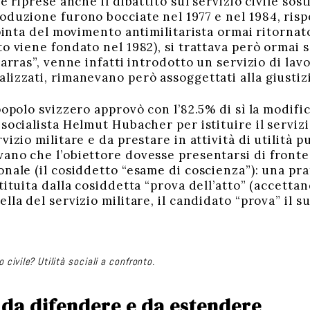
e riprese anche il dibattito sul servizio civile sos
oduzione furono bocciate nel 1977 e nel 1984, ris
spinta del movimento antimilitarista ormai ritornat
to viene fondato nel 1982), si trattava però ormai 
Barras”, venne infatti introdotto un servizio di lav
izzati, rimanevano però assoggettati alla giustizi
popolo svizzero approvò con l’82.5% di sì la modifi
socialista Helmut Hubacher per istituire il servizio
vizio militare e da prestare in attività di utilità p
vano che l’obiettore dovesse presentarsi di fron
nale (il cosiddetto “esame di coscienza”): una pra
tituita dalla cosiddetta “prova dell’atto” (accetta
lla del servizio militare, il candidato “prova” il su
o civile? Utilità sociali a confronto.
da difendere e da estendere