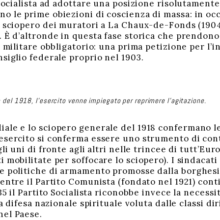
 Socialista ad adottare una posizione risolutamente
o le prime obiezioni di coscienza di massa: in oc
o sciopero dei muratori a La Chaux-de-Fonds (1904
 È d’altronde in questa fase storica che prendono a
o militare obbligatorio: una prima petizione per l’i
siglio federale proprio nel 1903.
 del 1918, l’esercito venne impiegato per reprimere l’agitazione.
ale e lo sciopero generale del 1918 confermano l
esercito si conferma essere uno strumento di contr
li uni di fronte agli altri nelle trincee di tutt’Eur
 mobilitate per soffocare lo sciopero). I sindacati
e politiche di armamento promosse dalla borghesia
mentre il Partito Comunista (fondato nel 1921) con
935 il Partito Socialista riconobbe invece la necess
lla difesa nazionale spirituale voluta dalle classi 
nel Paese.