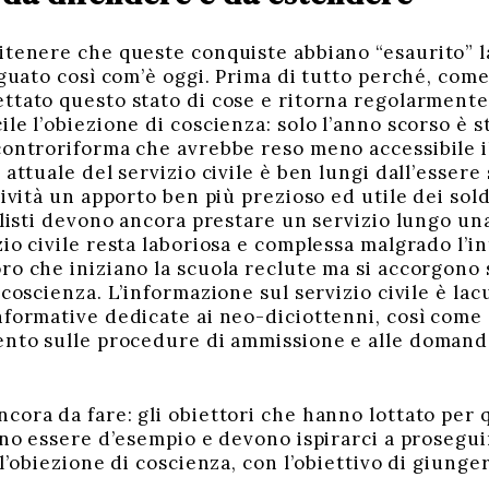
tenere che queste conquiste abbiano “esaurito” la 
eguato così com’è oggi. Prima di tutto perché, come
ttato questo stato di cose e ritorna regolarmente
le l’obiezione di coscienza: solo l’anno scorso è st
controriforma che avrebbe reso meno accessibile il 
 attuale del servizio civile è ben lungi dall’esser
tività un apporto ben più prezioso ed utile dei sol
ilisti devono ancora prestare un servizio lungo un
io civile resta laboriosa e complessa malgrado l’in
ro che iniziano la scuola reclute ma si accorgono 
 coscienza. L’informazione sul servizio civile è la
nformative dedicate ai neo-diciottenni, così come
ento sulle procedure di ammissione e alle domand
cora da fare: gli obiettori che hanno lottato per q
ono essere d’esempio e devono ispirarci a prosegui
ll’obiezione di coscienza, con l’obiettivo di giunger