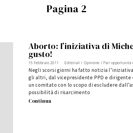
Pagina 2
Aborto: l’iniziativa di Mich
gusto!
15 Febbraio 2011
1
Editoriali
/
Opinione
/
Pari opportunità
7
M
Negli scorsi giorni ha fatto notizia l’iniziati
a
r
z
gli altri, dal vicepresidente PPD e dirigent
o
2
0
un comitato con lo scopo di escludere dall’a
1
1
possibilità di risarcimento
Continua