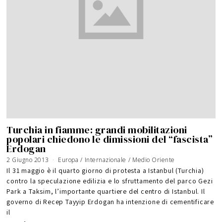
Turchia in fiamme: grandi mobilitazioni
popolari chiedono le dimissioni del “fascista”
Erdogan
2 Giugno 2013
5
Europa
/
Internazionale
/
Medio Oriente
G
i
Il 31 maggio è il quarto giorno di protesta a Istanbul (Turchia)
u
g
contro la speculazione edilizia e lo sfruttamento del parco Gezi
n
o
Park a Taksim, l’importante quartiere del centro di Istanbul. Il
2
0
1
governo di Recep Tayyip Erdogan ha intenzione di cementificare
6
il