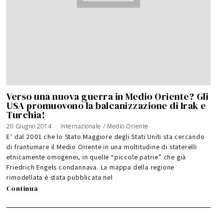
Verso una nuova guerra in Medio Oriente? Gli
USA promuovono la balcanizzazione di Irak e
Turchia!
20 Giugno 2014
5
Internazionale
/
Medio Oriente
G
i
E’ dal 2001 che lo Stato Maggiore degli Stati Uniti sta cercando
u
g
di frantumare il Medio Oriente in una moltitudine di staterelli
n
o
etnicamente omogenei, in quelle “piccole patrie” che già
2
0
1
Friedrich Engels condannava. La mappa della regione
6
rimodellata è stata pubblicata nel
Continua