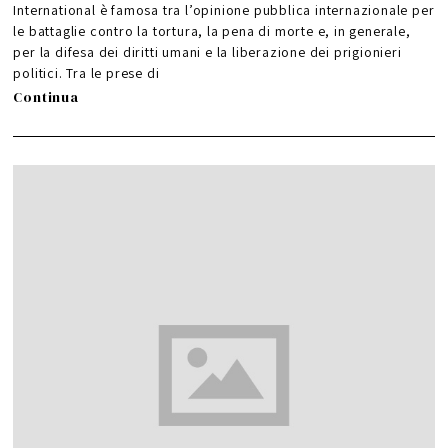
n
International è famosa tra l’opinione pubblica internazionale per
o
2
le battaglie contro la tortura, la pena di morte e, in generale,
0
1
6
per la difesa dei diritti umani e la liberazione dei prigionieri
politici. Tra le prese di
Continua