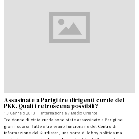
Assasinate a Parigi tre dirigenti curde del
PKK. Quali i retroscena possibili?
13 Gennaio 2013
5
Internazionale
/
Medio Oriente
G
i
Tre donne di etnia curda sono state assassinate a Parigi nei
u
g
giorni scorsi. Tutte e tre erano funzionarie del Centro di
n
o
Informazione del Kurdistan, una sorta di lobby politica ma
2
0
1