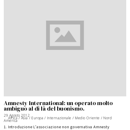
Amnesty International: un operato molto
ambiguo al di là del buonismo.
29 Agosto 2012
2
Africa
/
Asia
/
0
Europa
/
Internazionale
/
Medio Oriente
/
Nord
America
G
i
u
1. Introduzione L’associazione non governativa Amnesty
g