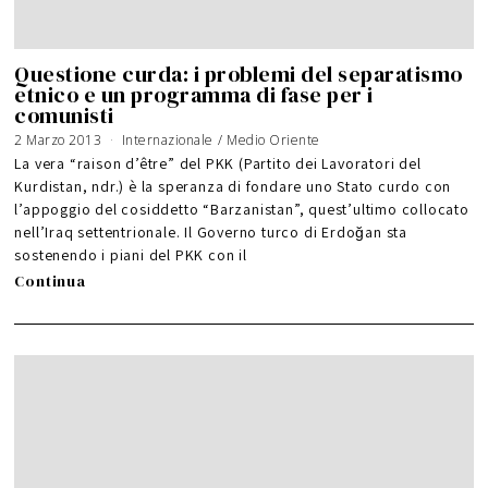
Questione curda: i problemi del separatismo
etnico e un programma di fase per i
comunisti
2 Marzo 2013
5
Internazionale
/
Medio Oriente
G
i
La vera “raison d’être” del PKK (Partito dei Lavoratori del
u
g
Kurdistan, ndr.) è la speranza di fondare uno Stato curdo con
n
o
l’appoggio del cosiddetto “Barzanistan”, quest’ultimo collocato
2
0
1
nell’Iraq settentrionale. Il Governo turco di Erdoğan sta
6
sostenendo i piani del PKK con il
Continua