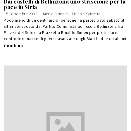
Dai castelli di Bellinzona uno striscione per la
pace in Siria
15 Settembre 2013
5
Medio Oriente
/
Ticino e Svizzera
G
i
Poco meno di un centinaio di persone ha partecipato sabato al
u
g
sit-in convocato dal Partito Comunista ticinese a Bellinzona fra
n
o
Piazza del Sole e la Piazzetta Rinaldo Simen per protestare
2
0
1
contro le minacce di guerra avanzate dagli Stati Uniti e da alcuni
6
Continua