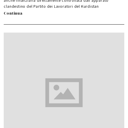
anche finanziaria direttamente controllata dall’apparato
6
clandestino del Partito dei Lavoratori del Kurdistan
Continua