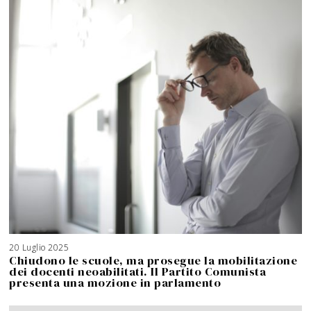
20 Luglio 2025
3
A
Chiudono le scuole, ma prosegue la mobilitazione
g
o
dei docenti neoabilitati. Il Partito Comunista
s
t
presenta una mozione in parlamento
o
2
0
2
6