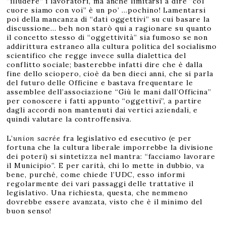
“illudere” i lavoratori, ma anche limitarsi a dire “col
cuore siamo con voi” è un po’ …pochino! Lamentarsi
poi della mancanza di “dati oggettivi” su cui basare la
discussione… beh non starò qui a ragionare su quanto
il concetto stesso di “oggettività” sia fumoso se non
addirittura estraneo alla cultura politica del socialismo
scientifico che regge invece sulla dialettica del
conflitto sociale; basterebbe infatti dire che è dalla
fine dello sciopero, cioè da ben dieci anni, che si parla
del futuro delle Officine e bastava frequentare le
assemblee dell’associazione “Giù le mani dall’Officina”
per conoscere i fatti appunto “oggettivi”, a partire
dagli accordi non mantenuti dai vertici aziendali, e
quindi valutare la controffensiva.
L’
union sacrée
fra legislativo ed esecutivo (e per
fortuna che la cultura liberale imporrebbe la divisione
dei poteri) si sintetizza nel mantra: “facciamo lavorare
il Municipio”. E per carità, chi lo mette in dubbio, va
bene, purché, come chiede l’UDC, esso informi
regolarmente dei vari passaggi delle trattative il
legislativo. Una richiesta, questa, che nemmeno
dovrebbe essere avanzata, visto che è il minimo del
buon senso!