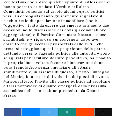
Per fortuna che a dare qualche spunto di riflessione ci
hanno pensato da un lato i Verdi e dall’altro i
Comunisti, ponendo sul tavolo alcuni
enjeux
politici
veri. Gli ecologisti hanno giustamente segnalato il
rischio reale di speculazione immobiliare (che è …
“oggettivo” tanto da essere già emerso in almeno due
occasioni nelle discussione dei consigli comunali pre-
aggregazione) e il Partito Comunista è stato – come
sua abitudine – rigoroso sui contenuti: dopo aver
chiarito che gli scenari prospettati dalle FFS – che
ormai si atteggiano quasi da proprietari della patria
dettando persino l’agenda politica alle autorità – sono
sciagurati per il futuro del sito produttivo, ha ribadito
la propria linea, volta a favorire l’innovazione di un
polo tecnologico senza rinunciare all’attuale
stabilimento e, in assenza di questo, almeno l’impegno
del Municipio a tutela dei volumi e dei posti di lavoro.
Ma soprattutto l’invito alla classe politica ad ascoltare
e farsi portavoce di quanto emergerà dalla prossima
assemblea dell’associazione presieduta da Gianni
Frizzo.