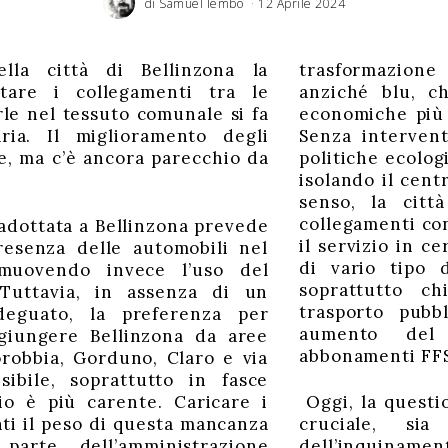
di
Samuel Iembo
12 Aprile 2024
ella città di Bellinzona la
trasformazion
tare i collegamenti tra le
anziché blu, ch
rle nel tessuto comunale si fa
economiche più 
ria. Il miglioramento degli
Senza intervent
le, ma c’è ancora parecchio da
politiche ecolog
isolando il cent
senso, la citt
 adottata a Bellinzona prevede
artieri periferici e aumentare
resenza delle automobili nel
rari, ragionare su agevolazioni
muovendo invece l’uso del
mplementare per incentivare
 Tuttavia, in assenza di un
 difficoltà a spostarsi sul
adeguato, la preferenza per
 partendo da un importante
ggiungere Bellinzona da aree
tegno del Comune agli
abbonamenti FFS 
robbia, Gorduno, Claro e via
ibile, soprattutto in fasce
zio è più carente. Caricare i
Oggi, la questi
ti il peso di questa mancanza
cruciale, si
parte dell’amministrazione
dell’inquinamen