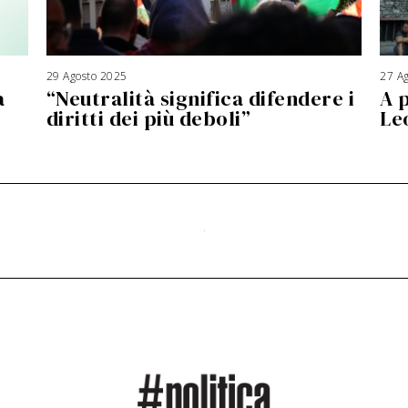
29 Agosto 2025
3
27 A
A
a
“Neutralità significa difendere i
A 
g
o
s
diritti dei più deboli”
Le
t
o
2
0
2
6