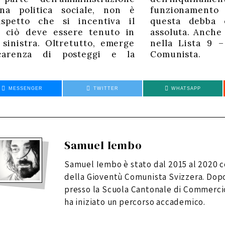
a politica sociale, non è
funzionamento 
aspetto che si incentiva il
questa debba e
e ciò deve essere tenuto in
assoluta. Anche
 sinistra. Oltretutto, emerge
nella Lista 9 –
carenza di posteggi e la
Comunista.
MESSENGER
TWITTER
WHATSAPP
Samuel Iembo
Samuel Iembo è stato dal 2015 al 2020 
della Gioventù Comunista Svizzera. Dopo
presso la Scuola Cantonale di Commercio
ha iniziato un percorso accademico.