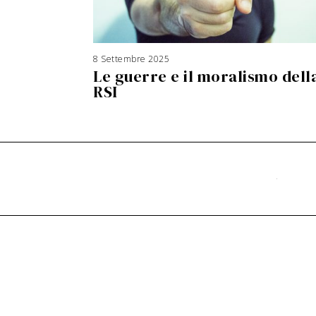
8 Settembre 2025
3
A
Le guerre e il moralismo dell
g
o
s
RSI
t
o
2
0
2
6