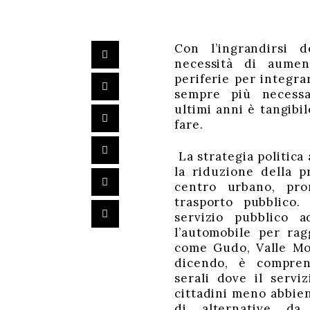
Con l’ingrandirsi d
necessità di aumen
periferie per integra
sempre più necessa
ultimi anni è tangibi
fare.
La strategia politica
collegamenti con i qu
la riduzione della p
il servizio in certi o
centro urbano, pro
di vario tipo da i
trasporto pubblico.
soprattutto chi ha
servizio pubblico 
trasporto pubblico
l’automobile per ra
aumento del sos
come Gudo, Valle Mo
dicendo, è comprens
serali dove il servi
cittadini meno abbien
di alternative da 