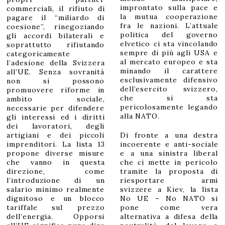
commerciali, il rifiuto di
improntato sulla pace e
pagare il “miliardo di
la mutua cooperazione
coesione”, rinegoziando
fra le nazioni. L’attuale
gli accordi bilaterali e
politica del governo
soprattutto rifiutando
elvetico ci sta vincolando
categoricamente
sempre di più agli USA e
l’adesione della Svizzera
al mercato europeo e sta
all’UE. Senza sovranità
minando il carattere
non si possono
esclusivamente difensivo
promuovere riforme in
dell’esercito svizzero,
ambito sociale,
che si sta
necessarie per difendere
pericolosamente legando
alla NATO.
gli interessi ed i diritti
dei lavoratori, degli
artigiani e dei piccoli
Di fronte a una destra
imprenditori. La lista 13
incoerente e anti-sociale
propone diverse misure
e a una sinistra liberal
che vanno in questa
che ci mette in pericolo
direzione, come
tramite la proposta di
l’introduzione di un
riesportare armi
salario minimo realmente
svizzere a Kiev, la lista
dignitoso e un blocco
No UE – No NATO si
tariffale sul prezzo
pone come vera
dell’energia. Opporsi
alternativa a difesa della