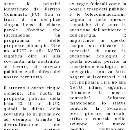
bene le priorità
ex-regie federali come la
identificate dal Partito
posta, i trasporti pubblici
Comunista (PC). Non si
e le telecomunicazioni.
tratta di un semplice
Legata a tutte queste
slogan, bensì di chiare
tematiche vi è pure la
parole d’ordine che
questione dell’ambiente e
racchiudono un
dell’energia. È
programma e delle
importante in questo
proposte più ampie. Dire
campo sottolineare la
no all’UE e alla NATO
necessità di unire la
significa dire sì alla
questione ecologica e
sovranità, alla neutralità,
quella sociale, perché la
al lavoro, al servizio
transizione ecologica ed
pubblico e alla difesa del
energetica non va fatta
nostro territorio.
pagare ai lavoratori e ai
ceti popolari. Dire no alla
È attorno a questi cinque
NATO, infine, significa
elementi che ruota la
difendere la nostra
proposta politica della
neutralità. Soltanto
lista 13. Il no all’UE,
mantenendo lo status
quindi la difesa della
neutrale la Svizzera
sovranità, lo si promuove
potrà giocare un ruolo
ad esempio tramite la
attivo e centrale nello
diversificazione dei
sviluppo del nuovo
propri partner
mondo multipolare,