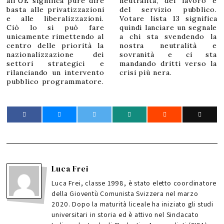
all’UE significa pure dire
neutralità, del lavoro e
basta alle privatizzazioni
del servizio pubblico.
e alle liberalizzazioni.
Votare lista 13 significa
Ciò lo si può fare
quindi lanciare un segnale
unicamente rimettendo al
a chi sta svendendo la
centro delle priorità la
nostra neutralità e
nazionalizzazione dei
sovranità e ci sta
settori strategici e
mandando dritti verso la
rilanciando un intervento
crisi più nera.
pubblico programmatore.
Luca Frei
Luca Frei, classe 1998, è stato eletto coordinatore
della Gioventù Comunista Svizzera nel marzo
2020. Dopo la maturità liceale ha iniziato gli studi
universitari in storia ed è attivo nel Sindacato