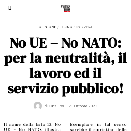
OPINIONE
/
TICINO E SVIZZERA
No UE – No NATO:
per la neutralità, il
lavoro ed il
servizio pubblico!
di
Luca Frei
21 Ottobre 2023
Il nome della lista 13, No
Esemplare in tal senso
UE – No NATO, illustra
sarebbe il ripristino delle