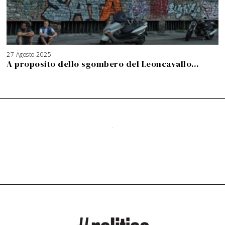
27 Agosto 2025
3
A
A proposito dello sgombero del Leoncavallo…
g
o
s
t
o
2
0
2
6