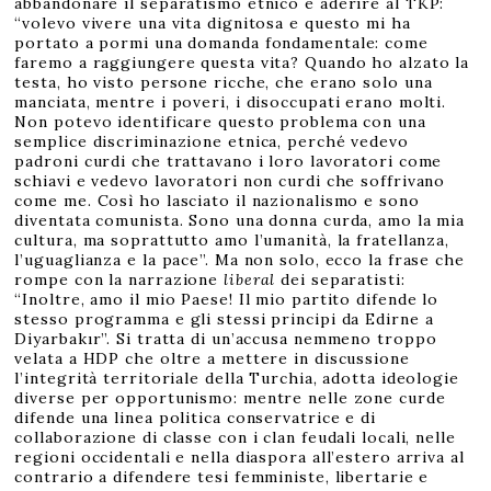
abbandonare il separatismo etnico e aderire al TKP:
“volevo vivere una vita dignitosa e questo mi ha
portato a pormi una domanda fondamentale: come
faremo a raggiungere questa vita? Quando ho alzato la
testa, ho visto persone ricche, che erano solo una
manciata, mentre i poveri, i disoccupati erano molti.
Non potevo identificare questo problema con una
semplice discriminazione etnica, perché vedevo
padroni curdi che trattavano i loro lavoratori come
schiavi e vedevo lavoratori non curdi che soffrivano
come me. Così ho lasciato il nazionalismo e sono
diventata comunista. Sono una donna curda, amo la mia
cultura, ma soprattutto amo l’umanità, la fratellanza,
l’uguaglianza e la pace”. Ma non solo, ecco la frase che
rompe con la narrazione
liberal
dei separatisti:
“Inoltre, amo il mio Paese! Il mio partito difende lo
stesso programma e gli stessi principi da Edirne a
Diyarbakır”. Si tratta di un’accusa nemmeno troppo
velata a HDP che oltre a mettere in discussione
l’integrità territoriale della Turchia, adotta ideologie
diverse per opportunismo: mentre nelle zone curde
difende una linea politica conservatrice e di
collaborazione di classe con i clan feudali locali, nelle
regioni occidentali e nella diaspora all’estero arriva al
contrario a difendere tesi femministe, libertarie e