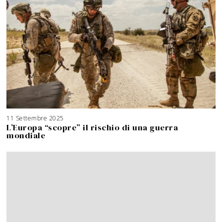
11 Settembre 2025
3
A
L’Europa “scopre” il rischio di una guerra
g
o
mondiale
s
t
o
2
0
2
6