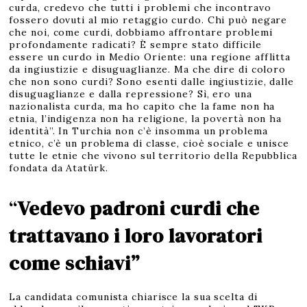
curda, credevo che tutti i problemi che incontravo
fossero dovuti al mio retaggio curdo. Chi può negare
che noi, come curdi, dobbiamo affrontare problemi
profondamente radicati? È sempre stato difficile
essere un curdo in Medio Oriente: una regione afflitta
da ingiustizie e disuguaglianze. Ma che dire di coloro
che non sono curdi? Sono esenti dalle ingiustizie, dalle
disuguaglianze e dalla repressione? Sì, ero una
nazionalista curda, ma ho capito che la fame non ha
etnia, l’indigenza non ha religione, la povertà non ha
identità”. In Turchia non c’è insomma un problema
etnico, c’è un problema di classe, cioè sociale e unisce
tutte le etnie che vivono sul territorio della Repubblica
fondata da Atatürk.
“
Vedevo padroni curdi che
trattavano i loro lavoratori
come schiavi”
La candidata comunista chiarisce la sua scelta di