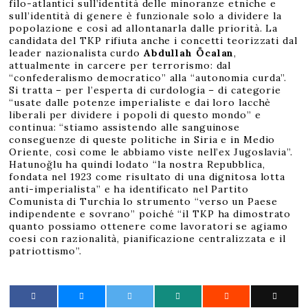
filo-atlantici sull’identità delle minoranze etniche e
sull’identità di genere è funzionale solo a dividere la
popolazione e così ad allontanarla dalle priorità. La
candidata del TKP rifiuta anche i concetti teorizzati dal
leader nazionalista curdo
Abdullah Öcalan
,
attualmente in carcere per terrorismo: dal
“confederalismo democratico” alla “autonomia curda”.
Si tratta – per l’esperta di curdologia – di categorie
“usate dalle potenze imperialiste e dai loro lacchè
liberali per dividere i popoli di questo mondo” e
continua: “stiamo assistendo alle sanguinose
conseguenze di queste politiche in Siria e in Medio
Oriente, così come le abbiamo viste nell’ex Jugoslavia”.
Hatunoğlu ha quindi lodato “la nostra Repubblica,
fondata nel 1923 come risultato di una dignitosa lotta
anti-imperialista” e ha identificato nel Partito
Comunista di Turchia lo strumento “verso un Paese
indipendente e sovrano” poiché “il TKP ha dimostrato
quanto possiamo ottenere come lavoratori se agiamo
coesi con razionalità, pianificazione centralizzata e il
patriottismo”.