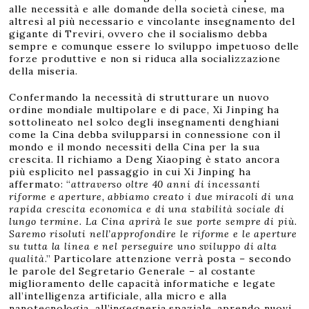
alle necessità e alle domande della società cinese, ma
altresì al più necessario e vincolante insegnamento del
gigante di Treviri, ovvero che il socialismo debba
sempre e comunque essere lo sviluppo impetuoso delle
forze produttive e non si riduca alla socializzazione
della miseria.
Confermando la necessità di strutturare un nuovo
ordine mondiale multipolare e di pace, Xi Jinping ha
sottolineato nel solco degli insegnamenti denghiani
come la Cina debba svilupparsi in connessione con il
mondo e il mondo necessiti della Cina per la sua
crescita. Il richiamo a Deng Xiaoping è stato ancora
più esplicito nel passaggio in cui Xi Jinping ha
affermato: “
attraverso oltre 40 anni di incessanti
riforme e aperture, abbiamo creato i due miracoli di una
rapida crescita economica e di una stabilità sociale di
lungo termine. La Cina aprirà le sue porte sempre di più.
Saremo risoluti nell’approfondire le riforme e le aperture
su tutta la linea e nel perseguire uno sviluppo di alta
qualità
.” Particolare attenzione verrà posta – secondo
le parole del Segretario Generale – al costante
miglioramento delle capacità informatiche e legate
all’intelligenza artificiale, alla micro e alla
nanotecnologia, all’ingegneria spaziale, aprendo nuovi