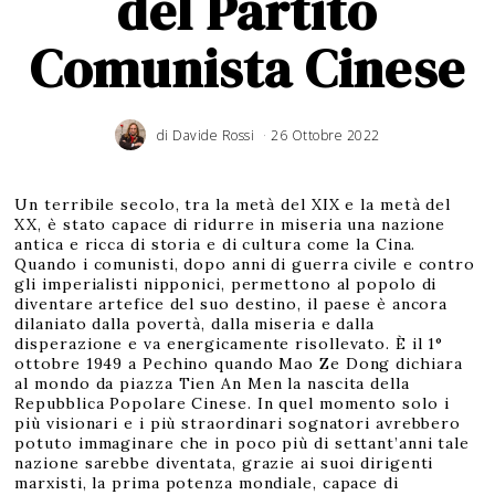
del Partito
Comunista Cinese
di
Davide Rossi
26 Ottobre 2022
Un terribile secolo, tra la metà del XIX e la metà del
XX, è stato capace di ridurre in miseria una nazione
antica e ricca di storia e di cultura come la Cina.
Quando i comunisti, dopo anni di guerra civile e contro
gli imperialisti nipponici, permettono al popolo di
diventare artefice del suo destino, il paese è ancora
dilaniato dalla povertà, dalla miseria e dalla
disperazione e va energicamente risollevato. È il 1°
ottobre 1949 a Pechino quando Mao Ze Dong dichiara
al mondo da piazza Tien An Men la nascita della
Repubblica Popolare Cinese. In quel momento solo i
più visionari e i più straordinari sognatori avrebbero
potuto immaginare che in poco più di settant’anni tale
nazione sarebbe diventata, grazie ai suoi dirigenti
marxisti, la prima potenza mondiale, capace di