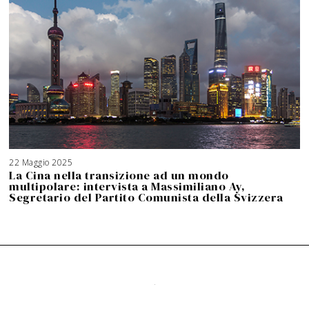
22 Maggio 2025
1
9
La Cina nella transizione ad un mondo
G
i
multipolare: intervista a Massimiliano Ay,
u
g
Segretario del Partito Comunista della Svizzera
n
o
2
0
2
6