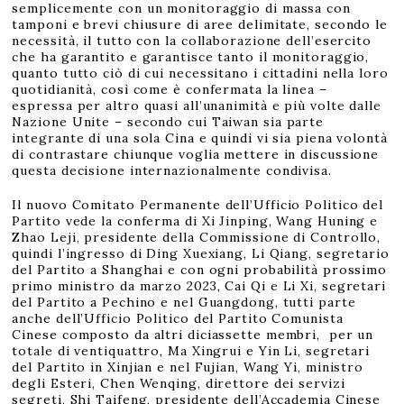
semplicemente con un monitoraggio di massa con
tamponi e brevi chiusure di aree delimitate, secondo le
necessità, il tutto con la collaborazione dell’esercito
che ha garantito e garantisce tanto il monitoraggio,
quanto tutto ciò di cui necessitano i cittadini nella loro
quotidianità, così come è confermata la linea –
espressa per altro quasi all’unanimità e più volte dalle
Nazione Unite – secondo cui Taiwan sia parte
integrante di una sola Cina e quindi vi sia piena volontà
di contrastare chiunque voglia mettere in discussione
questa decisione internazionalmente condivisa.
Il nuovo Comitato Permanente dell’Ufficio Politico del
Partito vede la conferma di Xi Jinping, Wang Huning e
Zhao Leji, presidente della Commissione di Controllo,
quindi l’ingresso di Ding Xuexiang, Li Qiang, segretario
del Partito a Shanghai e con ogni probabilità prossimo
primo ministro da marzo 2023, Cai Qi e Li Xi, segretari
del Partito a Pechino e nel Guangdong, tutti parte
anche dell’Ufficio Politico del Partito Comunista
Cinese composto da altri diciassette membri, per un
totale di ventiquattro, Ma Xingrui e Yin Li, segretari
del Partito in Xinjian e nel Fujian, Wang Yi, ministro
degli Esteri, Chen Wenqing, direttore dei servizi
segreti, Shi Taifeng, presidente dell’Accademia Cinese