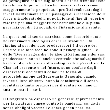
da perseguire con un migliorato sistema d’imposizione
fiscale per le persone fisiche, ovvero si tasseranno
maggiormente le proprietà, i profitti realizzati dagli
investimenti finanziari e i passaggi di successione delle
fasce più abbienti della popolazione al fine di reperire
risorse per una maggiore redistribuzione e la piena
garanzia dei diritti sociali, dall’istruzione alla salute.
Le questioni di teoria marxista, come l’assorbimento
nei riferimenti ideologici dei “Due stabiliti” – Xi
Jinping al pari dei suoi predecessori è il cuore del
Partito e le loro idee ne sono il principio guida – e
delle “Due salvaguardie”, le idee di Xi Jinping e dei suoi
predecessori sono il nucleo centrale che salvaguarda il
Partito, il quale a sua volta salvaguarda e garantisce la
Cina nel presente e nel futuro, sono confuse dagli
osservatori occidentali come una forma di
autocelebrazione del Segretario Generale, quando
invece il loro obiettivi sono la continuità e il senso
identitario tanto preziosi per il sentire comune di
tutte e tutti i cinesi.
Il Congresso ha espresso un generale apprezzamento
per la strategia cinese contro la pandemia, condotta
senza obblighi vaccinali e senza green pass, ma