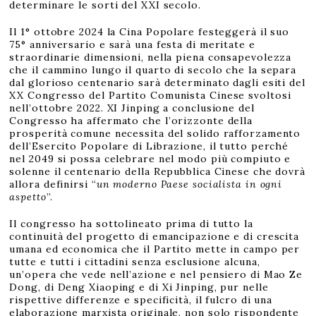
determinare le sorti del XXI secolo.
Il 1° ottobre 2024 la Cina Popolare festeggerà il suo
75° anniversario e sarà una festa di meritate e
straordinarie dimensioni, nella piena consapevolezza
che il cammino lungo il quarto di secolo che la separa
dal glorioso centenario sarà determinato dagli esiti del
XX Congresso del Partito Comunista Cinese svoltosi
nell’ottobre 2022. XI Jinping a conclusione del
Congresso ha affermato che l’orizzonte della
prosperità comune necessita del solido rafforzamento
dell’Esercito Popolare di Librazione, il tutto perché
nel 2049 si possa celebrare nel modo più compiuto e
solenne il centenario della Repubblica Cinese che dovrà
allora definirsi “
un moderno Paese socialista in ogni
aspetto
”.
Il congresso ha sottolineato prima di tutto la
continuità del progetto di emancipazione e di crescita
umana ed economica che il Partito mette in campo per
tutte e tutti i cittadini senza esclusione alcuna,
un’opera che vede nell’azione e nel pensiero di Mao Ze
Dong, di Deng Xiaoping e di Xi Jinping, pur nelle
rispettive differenze e specificità, il fulcro di una
elaborazione marxista originale, non solo rispondente