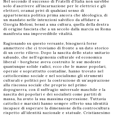
Nel secondo il successo di Fratelli d’Italia non sarebbe
solo d’ascrivere all’incarnazione per le elettrici e gli
elettori, oramai privi di qualsiasi senso di
appartenenza politica prima ancora che ideologica, di
un mandato nelle intenzioni salvifico da affidare a
Giorgia Meloni, bensì a una cultura, quella della destra
di origine fascista che a un secolo dalla marcia su Roma
manifesta una imprevedibile vitalità.
Ragionando su questo versante, bisognerà forse
ammettere che ci troviamo di fronte a un dato storico
di un certo rilievo. Dopo la nascita dello stato unitario
sabaudo, che nell’egemonia culturale ed economica
liberal – borghese aveva costruito le sue modeste
quantunque solide radici, ecco che le masse popolari,
operaie e soprattutto contadine, hanno trovato nel
cattolicesimo sociale e nel socialismo gli strumenti
culturali e politici per la costruzione di un’aspirazione
alla riscossa sociale che proprio nel primo
dopoguerra, con il suffragio universale maschile e la
nascita dei popolari e dei socialisti come partiti di
massa, ha avuto la sua massima espressione. Tuttavia
cattolici e marxisti hanno sempre offerto una identità
incapace di superare la dimensione della controcultura
rispetto all’identità nazionale e statuale. Cristianesimo