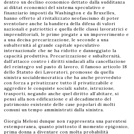
dentro un declino economico dettato dalla sudditanza
ai diktat economici del sistema speculativo e
finanziario imposti da Washington e da Bruxelles,
hanno offerto al rivitalizzato neofascismo di poter
sventolare anche la bandiera della difesa di valori
nazionali e patriottici e quella delle classi lavoratrici e
imprenditoriali, le prime piegate a un impoverimento e
a una decisa precarizzazione, le seconde a una
subalternità al grande capitale speculativo
internazionale che ne ha ridotto e danneggiato la
capacità produttiva. Precarizzazione e subalternità,
dall’attacco contro i diritti sindacali alla cancellazione
del reintegro sul pasto di lavoro, il famoso articolo 18
dello Statuto dei Lavoratori, promosse da quella
sinistra socialdemocratica che ha anche provveduto
con forza a privatizzare tutto il privatizzabile e
aggredire le conquiste sociali: salute, istruzione,
trasporti, negando anche quel diritto all’abitare, si
pensi alla non edificazione e al decadimento del
patrimonio esistente delle case popolari di molti
comuni un tempo amministrati dalla sinistra.
Giorgia Meloni dunque non rappresenta una parentesi
estemporanea, quanto piuttosto il momento epigonico,
prima donna a diventare con molta probabilità