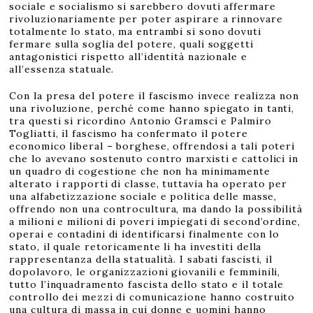
sociale e socialismo si sarebbero dovuti affermare
rivoluzionariamente per poter aspirare a rinnovare
totalmente lo stato, ma entrambi si sono dovuti
fermare sulla soglia del potere, quali soggetti
antagonistici rispetto all’identità nazionale e
all’essenza statuale.
Con la presa del potere il fascismo invece realizza non
una rivoluzione, perché come hanno spiegato in tanti,
tra questi si ricordino Antonio Gramsci e Palmiro
Togliatti, il fascismo ha confermato il potere
economico liberal – borghese, offrendosi a tali poteri
che lo avevano sostenuto contro marxisti e cattolici in
un quadro di cogestione che non ha minimamente
alterato i rapporti di classe, tuttavia ha operato per
una alfabetizzazione sociale e politica delle masse,
offrendo non una controcultura, ma dando la possibilità
a milioni e milioni di poveri impiegati di second’ordine,
operai e contadini di identificarsi finalmente con lo
stato, il quale retoricamente li ha investiti della
rappresentanza della statualità. I sabati fascisti, il
dopolavoro, le organizzazioni giovanili e femminili,
tutto l’inquadramento fascista dello stato e il totale
controllo dei mezzi di comunicazione hanno costruito
una cultura di massa in cui donne e uomini hanno