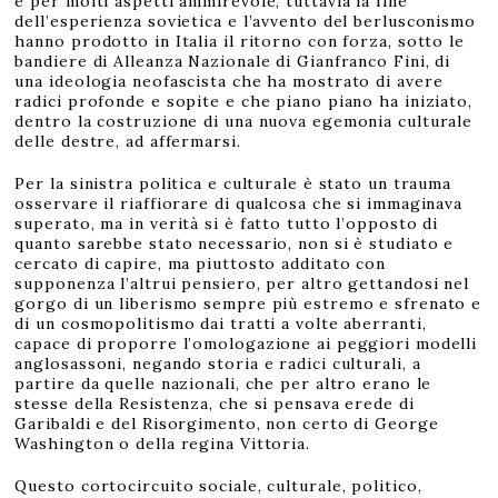
e per molti aspetti ammirevole, tuttavia la fine
dell’esperienza sovietica e l’avvento del berlusconismo
hanno prodotto in Italia il ritorno con forza, sotto le
bandiere di Alleanza Nazionale di Gianfranco Fini, di
una ideologia neofascista che ha mostrato di avere
radici profonde e sopite e che piano piano ha iniziato,
dentro la costruzione di una nuova egemonia culturale
delle destre, ad affermarsi.
Per la sinistra politica e culturale è stato un trauma
osservare il riaffiorare di qualcosa che si immaginava
superato, ma in verità si è fatto tutto l’opposto di
quanto sarebbe stato necessario, non si è studiato e
cercato di capire, ma piuttosto additato con
supponenza l’altrui pensiero, per altro gettandosi nel
gorgo di un liberismo sempre più estremo e sfrenato e
di un cosmopolitismo dai tratti a volte aberranti,
capace di proporre l’omologazione ai peggiori modelli
anglosassoni, negando storia e radici culturali, a
partire da quelle nazionali, che per altro erano le
stesse della Resistenza, che si pensava erede di
Garibaldi e del Risorgimento, non certo di George
Washington o della regina Vittoria.
Questo cortocircuito sociale, culturale, politico,