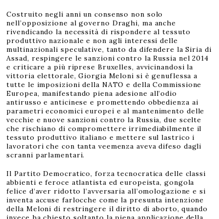
Costruito negli anni un consenso non solo
nell’opposizione al governo Draghi, ma anche
rivendicando la necessità di rispondere al tessuto
produttivo nazionale e non agli interessi delle
multinazionali speculative, tanto da difendere la Siria di
Assad, respingere le sanzioni contro la Russia nel 2014
e criticare a più riprese Bruxelles, avvicinandosi la
vittoria elettorale, Giorgia Meloni si è genuflessa a
tutte le imposizioni della NATO e della Commissione
Europea, manifestando piena adesione all’odio
antirusso e anticinese e promettendo obbedienza ai
parametri economici europei e al mantenimento delle
vecchie e nuove sanzioni contro la Russia, due scelte
che rischiano di compromettere irrimediabilmente il
tessuto produttivo italiano e mettere sul lastrico i
lavoratori che con tanta veemenza aveva difeso dagli
scranni parlamentari.
Il Partito Democratico, forza tecnocratica delle classi
abbienti e feroce atlantista ed europeista, gongola
felice d’aver ridotto l’avversaria all’omologazione e si
inventa accuse farlocche come la presunta intenzione
della Meloni di restringere il diritto di aborto, quando
invece ha chiesto soltanto la piena applicazione della