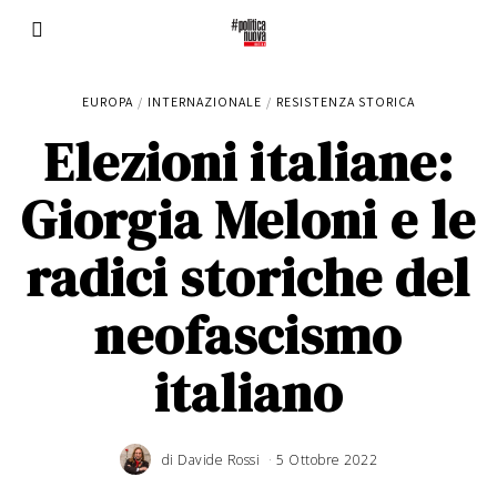
EUROPA
/
INTERNAZIONALE
/
RESISTENZA STORICA
Elezioni italiane:
Giorgia Meloni e le
radici storiche del
neofascismo
italiano
di
Davide Rossi
5 Ottobre 2022