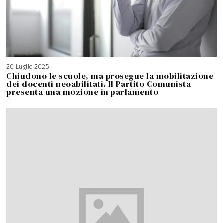
20 Luglio 2025
3
A
Chiudono le scuole, ma prosegue la mobilitazione
g
o
dei docenti neoabilitati. Il Partito Comunista
s
t
presenta una mozione in parlamento
o
2
0
2
6