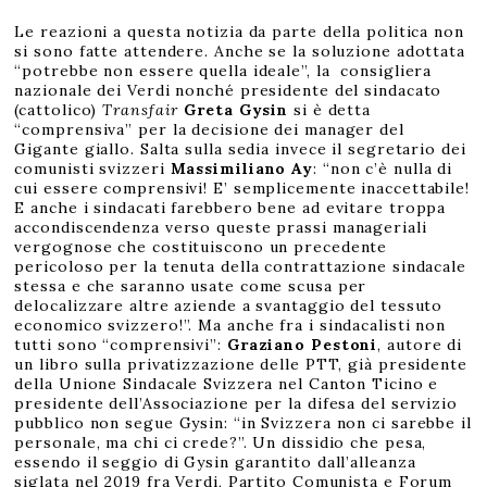
Le reazioni a questa notizia da parte della politica non
si sono fatte attendere. Anche se la soluzione adottata
“potrebbe non essere quella ideale”, la consigliera
nazionale dei Verdi nonché presidente del sindacato
(cattolico)
Transfair
Greta Gysin
si è detta
“comprensiva” per la decisione dei manager del
Gigante giallo. Salta sulla sedia invece il segretario dei
comunisti svizzeri
Massimiliano Ay
: “non c’è nulla di
cui essere comprensivi! E’ semplicemente inaccettabile!
E anche i sindacati farebbero bene ad evitare troppa
accondiscendenza verso queste prassi manageriali
vergognose che costituiscono un precedente
pericoloso per la tenuta della contrattazione sindacale
stessa e che saranno usate come scusa per
delocalizzare altre aziende a svantaggio del tessuto
economico svizzero!”. Ma anche fra i sindacalisti non
tutti sono “comprensivi”:
Graziano Pestoni
, autore di
un libro sulla privatizzazione delle PTT, già presidente
della Unione Sindacale Svizzera nel Canton Ticino e
presidente dell’Associazione per la difesa del servizio
pubblico non segue Gysin: “in Svizzera non ci sarebbe il
personale, ma chi ci crede?”. Un dissidio che pesa,
essendo il seggio di Gysin garantito dall’alleanza
siglata nel 2019 fra Verdi, Partito Comunista e Forum