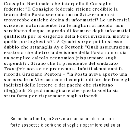
Consiglio Nazionale, che interpella il Consiglio
federale: “Il Consiglio federale ritiene credibile la
teoria della Posta secondo cui in Svizzera non si
troverebbe qualche decina di informatici? Le università
svizzere, notoriamente tra le migliori al mondo, non
sarebbero dunque in grado di formare degli informatici
qualificati per le esigenze della Posta svizzera, mentre
quelle portoghesi sì?”. A Quadri sorge poi lo stesso
dubbio che attanaglia Ay e Pestoni: “Quali assicurazioni
esistono che dietro la decisione della Posta non ci sia
un semplice calcolo economico (risparmiare sugli
stipendi)?”. Strano che la presidente del sindacato
Transfair
non se ne preoccupi… Infatti alcuni anni fa –
ricorda Graziano Pestoni – “la Posta aveva aperto una
succursale in Vietnam con il compito di far decifrare gli
indirizzi delle lettere e dei pacchi che risultano
illeggibili. Si può immaginare che questa scelta sia
stata fatta per risparmiare sugli stipendi”.
Secondo la Posta, in Svizzera mancano informatici: il
forte sospetto è però che si voglia risparmiare sui salari.