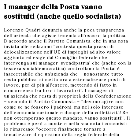
I manager della Posta vanno
sostituiti (anche quello socialista)
Lorenzo Quadri denuncia anche la poca trasparenza
dell’azienda che agisce tenendo all’oscuro la politica.
D’accordo anche il Partito Comunista, che in una
nota
inviata alle redazioni “contesta questa prassi di
delocalizzazione nell’UE di impieghi ad alto valore
aggiunto ed esige dal Consiglio federale che
intervenga sui manager ‘svendipatria’ che (anche con la
tessera socialdemocratica) controllano la Posta: è
inaccettabile che un’azienda che – nonostante tutto –
resta pubblica, si metta ora a esternalizzare posti di
lavoro, per di più all’estero, mettendo di fatto in
concorrenza fra loro i lavoratori”. I manager di
un’azienda che resta di proprietà della Confederazione
– secondo il Partito Comunista – “devono agire non
come se ne fossero i padroni, ma nel solo interesse
dell’economia nazionale e dunque della collettività! Se
non ottemperano questo mandato, vanno sostituiti!”. Il
problema è però a monte e nella sua nota i comunisti
lo rimarcano: “occorre finalmente tornare a
tematizzare il ripristino della regia federale della