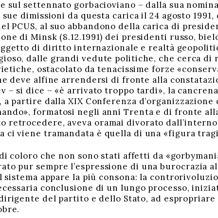
e sul settennato gorbacioviano – dalla sua nomina
e sue dimissioni da questa carica il 24 agosto 199
del PCUS, al suo abbandono della carica di preside
one di Minsk (8.12.1991) dei presidenti russo, bie
ggetto di diritto internazionale e realtà geopolitic
oso, dalle grandi vedute politiche, che cerca di r
ovietiche, ostacolato da tenacissime forze «conser
he deve alfine arrendersi di fronte alla constatazi
ev – si dice – «è arrivato troppo tardi», la cancren
, a partire dalla XIX Conferenza d’organizzazione
ando», formatosi negli anni Trenta e di fronte al
 retrocedere, aveva oramai divorato dall’interno l
 ci viene tramandata è quella di una «figura tragi
i coloro che non sono stati affetti da «gorbymani
ato pur sempre l’espressione di una burocrazia al
el sistema appare la più consona: la controrivoluz
ecessaria conclusione di un lungo processo, iniziat
dirigente del partito e dello Stato, ad espropriare 
obre.