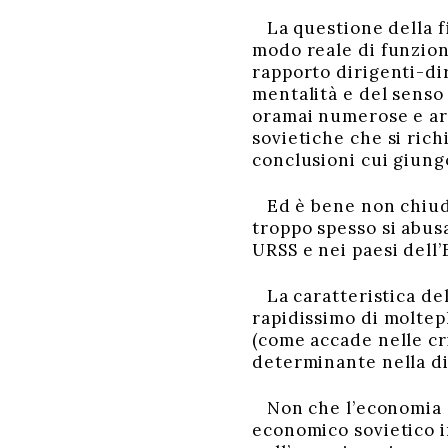
La questione della fi
modo reale di funzion
rapporto dirigenti-dir
mentalità e del senso
oramai numerose e art
sovietiche che si rich
conclusioni cui giung
Ed è bene non chiuder
troppo spesso si abusa
URSS e nei paesi dell
La caratteristica del
rapidissimo di moltepl
(come accade nelle cri
determinante nella dis
Non che l’economia so
economico sovietico in