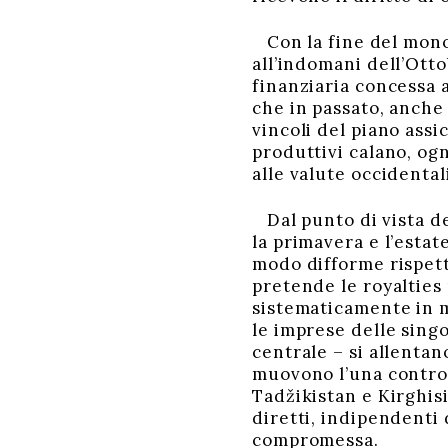
Con la fine del monop
all’indomani dell’Otto
finanziaria concessa a
che in passato, anche 
vincoli del piano assi
produttivi calano, og
alle valute occidental
Dal punto di vista de
la primavera e l’esta
modo difforme rispett
pretende le royalties 
sistematicamente in m
le imprese delle sing
centrale – si allentan
muovono l’una contro l
Tadžikistan e Kirghisi
diretti, indipendenti
compromessa.