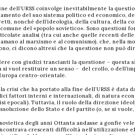
ne dell’URSS coinvolge inevitabilmente la question
amento del suo sistema politico ed economico, dei 
etti, nonché dell’ideologia, della cultura, della 
 comune del «popolo sovietico». Sono questioni fo
icolate analisi (tra cui anche quelle recenti dell
iamano al marxismo e al comunismo), che, nella mol
ono, ci dicono altresì che la questione non può di
e con giudizi trancianti la questione – questa s
 si vuol restituire un senso – del crollo, o dell’im
’Europa centro-orientale.
la crisi che ha portato alla fine dell’URSS è data
ici fattori interni e internazionali, di natura econ
si epocali). Tuttavia, il ruolo della direzione ideo
soluzione dello Stato e del partito (o, se si vuole,
vietica degli anni Ottanta andasse a gonfie vele,
contrava crescenti difficoltà nell’utilizzazione ef