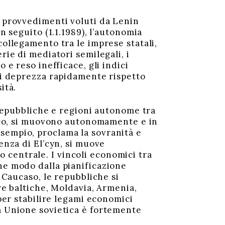
 provvedimenti voluti da Lenin
n seguito (1.1.1989), l’autonomia
collegamento tra le imprese statali,
rie di mediatori semilegali, i
 e reso inefficace, gli indici
 si deprezza rapidamente rispetto
ità.
 repubbliche e regioni autonome tra
ltico, si muovono autonomamente e in
sempio, proclama la sovranità e
enza di El’cyn, si muove
centrale. I vincoli economici tra
he modo dalla pianificazione
l Caucaso, le repubbliche si
re baltiche, Moldavia, Armenia,
 per stabilire legami economici
ra Unione sovietica è fortemente