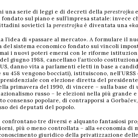
 una serie di leggi e di decreti della
perestrojka
e
 fondato sul piano e sull’impresa statale: invece 
ittadini sovietici la
perestrojka
è diventata una «
ka
a l’idea di «passare al mercato». A formulare il n
 del sistema economico fondato sui vincoli imposti
i i nuovi poteri emersi con le riforme istituziona
el giugno 1988, cancellano l’articolo costituziona
US, danno vita a parlamenti eletti in base a candi
su 458 vengono bocciati), istituiscono, nell’URSS 
 presidenziale con elezione diretta del presidente
nella primavera del 1990, di vincere – sulla base 
nazionalismo russo – le elezioni nella più grande e
sto consenso popolare, di contrapporsi a Gorba
č
ev
so dei deputati del popolo.
confrontano tre diversi e alquanto fantasiosi pro
iorni, più o meno controllata – alla «economia di m
conoscimento giuridico della privatizzazione delle 