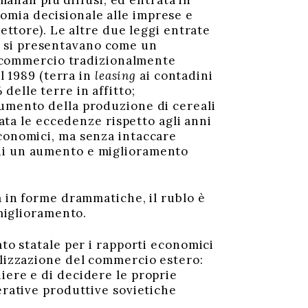
manali più diffusi, ed entrata in
omia decisionale alle imprese e
rettore). Le altre due leggi entrate
ive si presentavano come un
lo commercio tradizionalmente
il 1989 (terra in
leasing
ai contadini
elle terre in affitto;
aumento della produzione di cereali
iata le eccedenze rispetto agli anni
economici, ma senza intaccare
 di un aumento e miglioramento
 in forme drammatiche, il rublo è
 miglioramento.
to statale per i rapporti economici
alizzazione del commercio estero:
iere e di decidere le proprie
erative produttive sovietiche