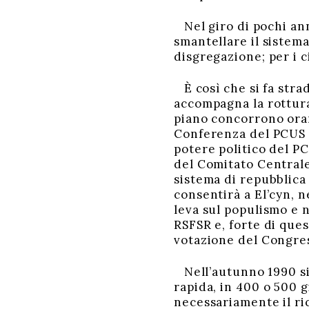
Nel giro di pochi anni
smantellare il sistema
disgregazione; per i c
È così che si fa strad
accompagna la rottura
piano concorrono orama
Conferenza del PCUS d
potere politico del PC
del Comitato Centrale 
sistema di repubblica
consentirà a El’cyn, 
leva sul populismo e 
RSFSR e, forte di que
votazione del Congres
Nell’autunno 1990 si 
rapida, in 400 o 500 g
necessariamente il ri