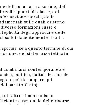
e della sua natura sociale, del
reali rapporti di classe, del
conformazione morale, della
ndamentali sulle quali esistono
e diverse formazioni russe e
teplicità degli approcci e delle
rsi soddisfacentemente risolta.
ì
epocale
, se a questo termine di cui
plosione, del sistema sovietico in
 dal combinarsi contemporaneo e
omica, politica, culturale, morale
logico-politica appare qui
 del partito-Stato).
 tutt’altro: il meccanismo
ficiente e razionale delle risorse,