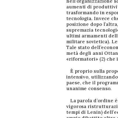
nell’organizzazione s
aumenti di produttivi
trasformando in espor
tecnologia. Invece ch
posizione dopo l’altra
supremazia tecnologic
ultimi armamenti dell
militare sovietica). L
Tale stato dell’econo
metà degli anni Ottant
«riformatori» (2) che 
È proprio sulla propo
intensivo, utilizzando
paese, che il program
unanime consenso.
La parola d’ordine 
vigorosa ristrutturaz
tempi di Lenin) dell’e