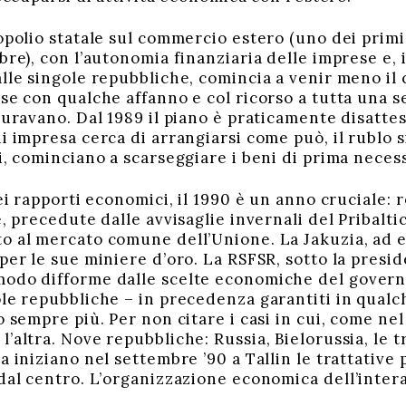
olio statale sul commercio estero (uno dei primi
bre), con l’autonomia finanziaria delle imprese e, i
lle singole repubbliche, comincia a venir meno il 
se con qualche affanno e col ricorso a tutta una se
curavano. Dal 1989 il piano è praticamente disatteso
ni impresa cerca di arrangiarsi come può, il rublo
i, cominciano a scarseggiare i beni di prima necess
i rapporti economici, il 1990 è un anno cruciale:
te, precedute dalle avvisaglie invernali del Priba
o al mercato comune dell’Unione. La Jakuzia, ad e
per le sue miniere d’oro. La RSFSR, sotto la presid
odo difforme dalle scelte economiche del governo 
ole repubbliche – in precedenza garantiti in qualc
o sempre più. Per non citare i casi in cui, come ne
’altra. Nove repubbliche: Russia, Bielorussia, le t
a iniziano nel settembre ’90 a Tallin le trattative
 dal centro. L’organizzazione economica dell’inte