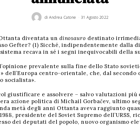
di
Andrea Catone
31 Agosto 2022
 Ottanta diventata un
dinosauro
destinato irrimedi
usso Gefter? (1) Sicché, indipendentemente dalla di
l sistema recava in sé i segni inequivocabili della s
opinione prevalente sulla fine dello Stato sovietic
 dell’Europa centro-orientale, che, dal secondo 
 socialista».
l giustificare e assolvere – salvo valutazioni più 
tera azione politica di Michail Gorba
č
ev, ultimo s
nda metà degli anni Ottanta aveva raggiunto quasi i
e 1988, presidente del Soviet Supremo dell’URSS, ri
sso dei deputati del popolo, nuovo organismo ele