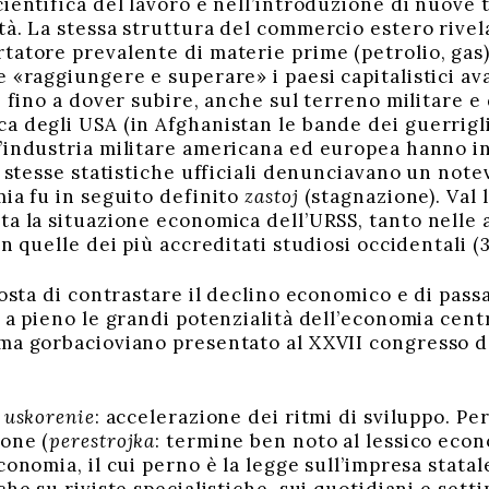
cientifica del lavoro e nell’introduzione di nuove
tà. La stessa struttura del commercio estero rivel
tatore prevalente di materie prime (petrolio, gas)
e «raggiungere e superare» i paesi capitalistici av
, fino a dover subire, anche sul terreno militare e 
a degli USA (in Afghanistan le bande dei guerriglie
’industria militare americana ed europea hanno inf
e stesse statistiche ufficiali denunciavano un notev
mia fu in seguito definito
zastoj
(stagnazione). Val l
a la situazione economica dell’URSS, tanto nelle a
in quelle dei più accreditati studiosi occidentali (
sta di contrastare il declino economico e di passa
 a pieno le grandi potenzialità dell’economia cent
ma gorbacioviano presentato al XXVII congresso de
è
uskorenie
: accelerazione dei ritmi di sviluppo. Pe
ione (
perestrojka
: termine ben noto al lessico econ
conomia, il cui perno è la legge sull’impresa stata