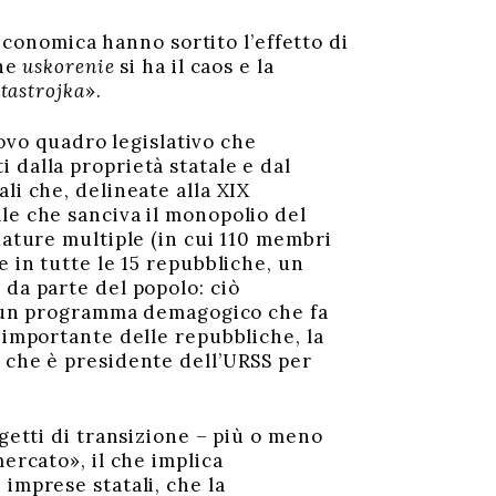
conomica hanno sortito l’effetto di
che
uskorenie
si ha il caos e la
tastrojka
».
uovo quadro legislativo che
 dalla proprietà statale e dal
li che, delineate alla XIX
le che sanciva il monopolio del
dature multiple (in cui 110 membri
e in tutte le 15 repubbliche, un
 da parte del popolo: ciò
di un programma demagogico che fa
 importante delle repubbliche, la
, che è presidente dell’URSS per
getti di transizione – più o meno
ercato», il che implica
imprese statali, che la