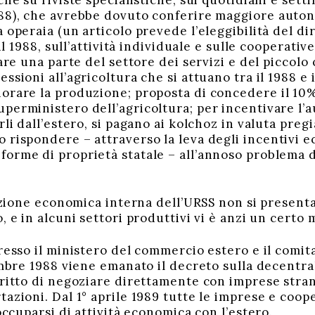
che su riviste specialistiche, sui quotidiani e setti
88), che avrebbe dovuto conferire maggiore auton
 operaia (un articolo prevede l’eleggibilità del di
e il 1988, sull’attività individuale e sulle cooperat
zzare una parte del settore dei servizi e del picco
ssioni all’agricoltura che si attuano tra il 1988 e 
orare la produzione; proposta di concedere il 10% d
perministero dell’agricoltura; per incentivare l’
rli dall’estero, si pagano ai kolchoz in valuta preg
 rispondere – attraverso la leva degli incentivi 
forme di proprietà statale – all’annoso problema
zione economica interna dell’URSS non si presenta
, e in alcuni settori produttivi vi è anzi un certo
sso il ministero del commercio estero e il comita
cembre 1988 viene emanato il decreto sulla decentr
iritto di negoziare direttamente con imprese stran
tazioni. Dal 1° aprile 1989 tutte le imprese e coop
 occuparsi di attività economica con l’estero.