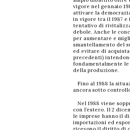
ampio dibattito oltre 
vigore nel gennaio 19
attivare la democrazia
in vigore tra il 1987 
tentativo di rivitali
debole. Anche le conce
per aumentare e migli
smantellamento del su
ed evitare di acquista
precedenti) intendono
fondamentalmente le 
della produzione.
Fino al 1988 la situa
ancora sotto controllo
Nel 1988 viene soppre
con l’estero. Il 2 di
le imprese hanno il d
importazioni ed espor
ricevono il diritto di