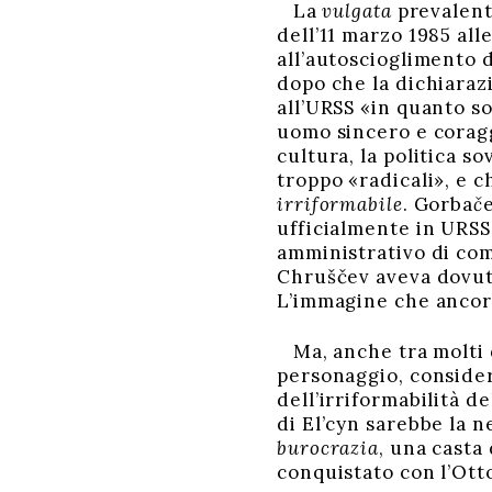
La
vulgata
prevalent
dell’11 marzo 1985 all
all’autoscioglimento 
dopo che la dichiarazi
all’URSS «in quanto so
uomo sincero e coraggi
cultura, la politica s
troppo «radicali», e c
irriformabile
. Gorba
č
ufficialmente in URSS
amministrativo di com
Chruščev aveva dovuto
L’immagine che ancora
Ma, anche tra molti d
personaggio, consider
dell’irriformabilità d
di El’cyn sarebbe la n
burocrazia
, una casta 
conquistato con l’Ott