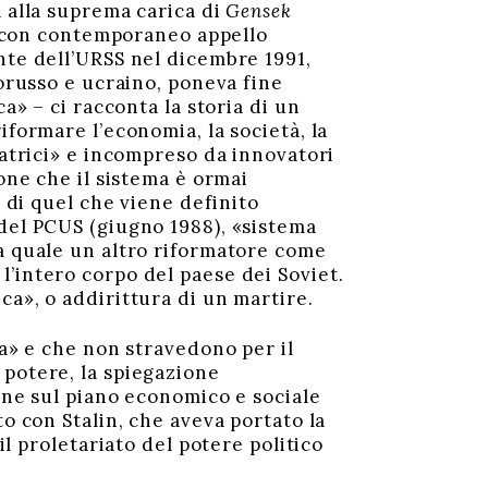
 alla suprema carica di
Gensek
1, con contemporaneo appello
nte dell’URSS nel dicembre 1991,
lorusso e ucraino, poneva fine
a» – ci racconta la storia di un
iformare l’economia, la società, la
vatrici» e incompreso da innovatori
one che il sistema è ormai
a di quel che viene definito
 del PCUS (giugno 1988), «sistema
la quale un altro riformatore come
’intero corpo del paese dei Soviet.
ca», o addirittura di un martire.
a» e che non stravedono per il
 potere, la spiegazione
ione sul piano economico e sociale
o con Stalin, che aveva portato la
il proletariato del potere politico