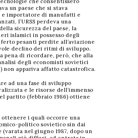
 tecnologie che consentissero
ava un paese che si stava
 e importatore di manufatti e
anzati, l’URSS perdeva una
della sicurezza del paese, la
ri islamici in possesso degli
erto pesanti perdite all’aviazione
ole declino dei ritmi di sviluppo.
a pena di ricordare, però, che alla
nalisi degli economisti sovietici
3) non appariva affatto catastrofica.
re ad una fase di sviluppo
ralizzata e le risorse dell’immenso
l partito (febbraio 1986) ottiene
r ottenere i quali occorre una
omico-politico sovietico sin dai
le (varata nel giugno 1987, dopo un