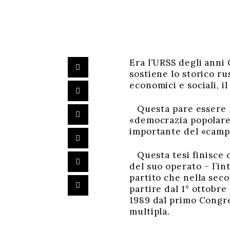
Era l’URSS degli anni
sostiene lo storico r
economici e sociali, i
Questa pare essere l’
«democrazia popolare»
importante del «campo
Questa tesi finisce co
del suo operato – l’in
partito che nella seco
partire dal 1° ottobr
1989 dal primo Congre
multipla.