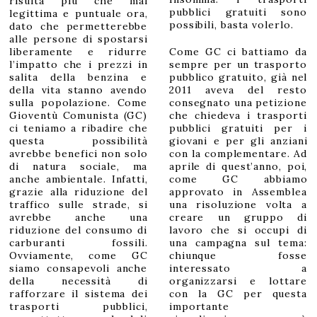
risulta più che mai
pubblici gratuiti sono
legittima e puntuale ora,
possibili, basta volerlo.
dato che permetterebbe
alle persone di spostarsi
liberamente e ridurre
Come GC ci battiamo da
l’impatto che i prezzi in
sempre per un trasporto
salita della benzina e
pubblico gratuito, già nel
della vita stanno avendo
2011 aveva del resto
sulla popolazione. Come
consegnato una petizione
Gioventù Comunista (GC)
che chiedeva i trasporti
ci teniamo a ribadire che
pubblici gratuiti per i
questa possibilità
giovani e per gli anziani
avrebbe benefici non solo
con la complementare. Ad
di natura sociale, ma
aprile di quest’anno, poi,
anche ambientale. Infatti,
come GC abbiamo
grazie alla riduzione del
approvato in Assemblea
traffico sulle strade, si
una risoluzione volta a
avrebbe anche una
creare un gruppo di
riduzione del consumo di
lavoro che si occupi di
carburanti fossili.
una campagna sul tema:
Ovviamente, come GC
chiunque fosse
siamo consapevoli anche
interessato a
della necessità di
organizzarsi e lottare
rafforzare il sistema dei
con la GC per questa
trasporti pubblici,
importante