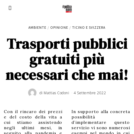
AMBIENTE
/
OPINIONE
/
TICINO E SVIZZERA
Trasporti pubblici
gratuiti più
necessari che mai!
di
Mattias Codoni
4 Settembre 2022
Con il rincaro dei prezzi
In supporto alla concreta
e del costo della vita a
possibilità
cui stiamo assistendo
d’implementare questo
negli ultimi mesi, in
servizio vi sono numerosi
seguito alla pandemia e
esempi nel mondo in cui