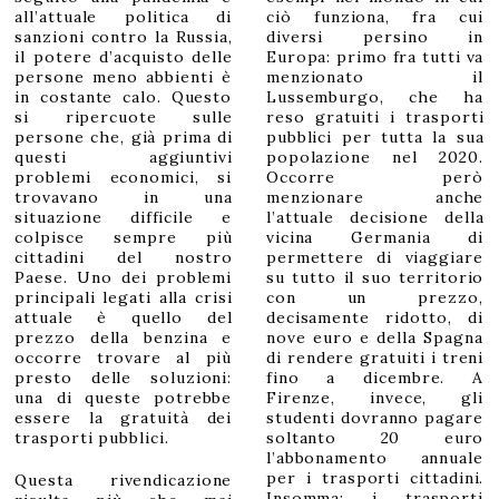
all’attuale politica di
ciò funziona, fra cui
sanzioni contro la Russia,
diversi persino in
il potere d’acquisto delle
Europa: primo fra tutti va
persone meno abbienti è
menzionato il
in costante calo. Questo
Lussemburgo, che ha
si ripercuote sulle
reso gratuiti i trasporti
persone che, già prima di
pubblici per tutta la sua
questi aggiuntivi
popolazione nel 2020.
problemi economici, si
Occorre però
trovavano in una
menzionare anche
situazione difficile e
l’attuale decisione della
colpisce sempre più
vicina Germania di
cittadini del nostro
permettere di viaggiare
Paese. Uno dei problemi
su tutto il suo territorio
principali legati alla crisi
con un prezzo,
attuale è quello del
decisamente ridotto, di
prezzo della benzina e
nove euro e della Spagna
occorre trovare al più
di rendere gratuiti i treni
presto delle soluzioni:
fino a dicembre. A
una di queste potrebbe
Firenze, invece, gli
essere la gratuità dei
studenti dovranno pagare
trasporti pubblici.
soltanto 20 euro
l’abbonamento annuale
per i trasporti cittadini.
Questa rivendicazione
Insomma: i trasporti