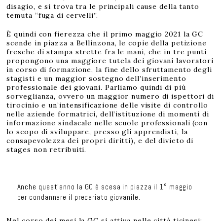
disagio, e si trova tra le principali cause della tanto
temuta “fuga di cervelli”.
È quindi con fierezza che il primo maggio 2021 la GC
scende in piazza a Bellinzona, le copie della petizione
fresche di stampa strette fra le mani, che in tre punti
propongono una maggiore tutela dei giovani lavoratori
in corso di formazione, la fine dello sfruttamento degli
stagisti e un maggior sostegno dell’inserimento
professionale dei giovani. Parliamo quindi di più
sorveglianza, ovvero un maggior numero di ispettori di
tirocinio e un’intensificazione delle visite di controllo
nelle aziende formatrici, dell’istituzione di momenti di
informazione sindacale nelle scuole professionali (con
lo scopo di sviluppare, presso gli apprendisti, la
consapevolezza dei propri diritti), e del divieto di
stages non retribuiti.
Anche quest’anno la GC è scesa in piazza il 1° maggio
per condannare il precariato giovanile.
Nel corso dei mesi la GC si attiva nelle città ticinesi: