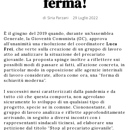
ferma!
di
Siria Parzani
29 Luglio 2022
È il giugno del 2019 quando, durante un’Assemblea
Generale, la Gioventù Comunista (GC), approva
all’unanimità una risoluzione del coordinatore
Luca
Frei
, che verte sulla creazione di un gruppo di lavoro
atto ad analizzare la situazione del precariato
giovanile. La proposta spinge inoltre a riflettere sui
possibili modi di passare ai fatti, all’azione concreta, in
particolar modo in opposizione alle agenzie interinali
di lavoro considerate, allora come ora, una “forma di
schiavitù moderna”.
I successivi mesi caratterizzati dalla pandemia e da
tutto ciò che questa comporta, non agevolano
sicuramente lo sviluppo di un qualsiasi tipo di
progetto, specie se in comune. Ciononostante, il
gruppo di lavoro analizza e riflette approfonditamente
arrivando, in seguito a diversi incontri con i
rappresentanti sindacali ticinesi, ad elaborare una
petizione dal titolo “Stop al precariato giovanile”,