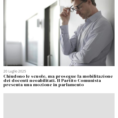
20 Luglio 2025
3
A
Chiudono le scuole, ma prosegue la mobilitazione
g
o
dei docenti neoabilitati. Il Partito Comunista
s
t
presenta una mozione in parlamento
o
2
0
2
6