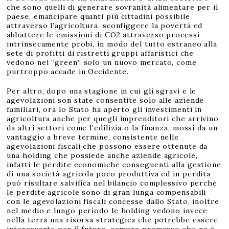
che sono quelli di generare sovranità alimentare per il
paese, emancipare quanti più cittadini possibile
attraverso l’agricoltura, sconfiggere la povertà ed
abbattere le emissioni di CO2 attraverso processi
intrinsecamente probi, in modo del tutto estraneo alla
sete di profitti di ristretti gruppi affaristici che
vedono nel “green” solo un nuovo mercato, come
purtroppo accade in Occidente.
Per altro, dopo una stagione in cui gli sgravi e le
agevolazioni son state consentite solo alle aziende
familiari, ora lo Stato ha aperto gli investimenti in
agricoltura anche per quegli imprenditori che arrivino
da altri settori come l’edilizia o la finanza, mossi da un
vantaggio a breve termine, consistente nelle
agevolazioni fiscali che possono essere ottenute da
una holding che possiede anche aziende agricole,
infatti le perdite economiche conseguenti alla gestione
di una società agricola poco produttiva ed in perdita
può risultare salvifica nel bilancio complessivo perché
le perdite agricole sono di gran lunga compensabili
con le agevolazioni fiscali concesse dallo Stato, inoltre
nel medio e lungo periodo le holding vedono invece
nella terra una risorsa strategica che potrebbe essere