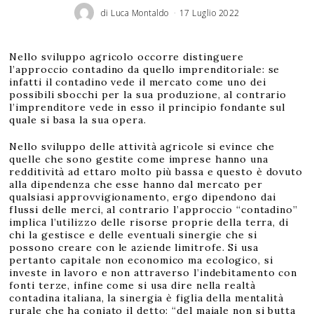
di
Luca Montaldo
17 Luglio 2022
1
9
L
u
g
l
i
Nello sviluppo agricolo occorre distinguere
o
2
l’approccio contadino da quello imprenditoriale: se
0
2
infatti il contadino vede il mercato come uno dei
2
possibili sbocchi per la sua produzione, al contrario
l’imprenditore vede in esso il principio fondante sul
quale si basa la sua opera.
Nello sviluppo delle attività agricole si evince che
quelle che sono gestite come imprese hanno una
redditività ad ettaro molto più bassa e questo è dovuto
alla dipendenza che esse hanno dal mercato per
qualsiasi approvvigionamento, ergo dipendono dai
flussi delle merci, al contrario l’approccio “contadino”
implica l’utilizzo delle risorse proprie della terra, di
chi la gestisce e delle eventuali sinergie che si
possono creare con le aziende limitrofe. Si usa
pertanto capitale non economico ma ecologico, si
investe in lavoro e non attraverso l’indebitamento con
fonti terze, infine come si usa dire nella realtà
contadina italiana, la sinergia è figlia della mentalità
rurale che ha coniato il detto: “del maiale non si butta