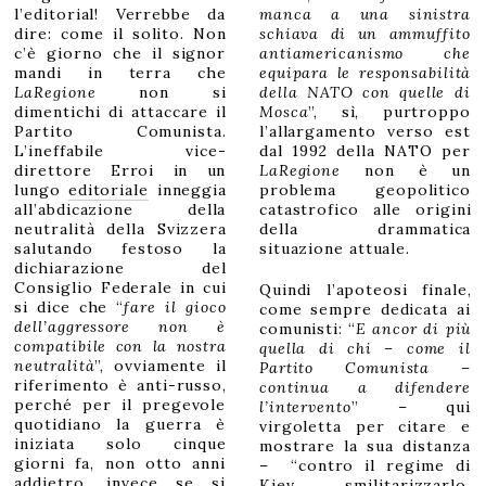
l’editorial! Verrebbe da
manca a una sinistra
dire: come il solito. Non
schiava di un ammuffito
c’è giorno che il signor
antiamericanismo che
mandi in terra che
equipara le responsabilità
LaRegione
non si
della NATO con quelle di
dimentichi di attaccare il
Mosca
”, sì, purtroppo
Partito Comunista.
l’allargamento verso est
L’ineffabile vice-
dal 1992 della NATO per
direttore Erroi in un
LaRegione
non è un
lungo
editoriale
inneggia
problema geopolitico
all’abdicazione della
catastrofico alle origini
neutralità della Svizzera
della drammatica
salutando festoso la
situazione attuale.
dichiarazione del
Consiglio Federale in cui
Quindi l’apoteosi finale,
si dice che “
fare il gioco
come sempre dedicata ai
dell’aggressore non è
comunisti: “
E ancor di più
compatibile con la nostra
quella di chi – come il
neutralità
”, ovviamente il
Partito Comunista –
riferimento è anti-russo,
continua a difendere
perché per il pregevole
l’intervento
” – qui
quotidiano la guerra è
virgoletta per citare e
iniziata solo cinque
mostrare la sua distanza
giorni fa, non otto anni
– “contro il regime di
addietro, invece se si
Kiev smilitarizzarlo,