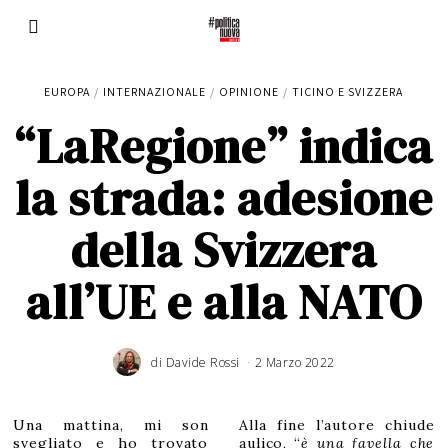
EUROPA
/
INTERNAZIONALE
/
OPINIONE
/
TICINO E SVIZZERA
“LaRegione” indica
la strada: adesione
della Svizzera
all’UE e alla NATO
di
Davide Rossi
2 Marzo 2022
Una mattina, mi son
Alla fine l’autore chiude
svegliato e ho trovato
aulico, “
è una favella che