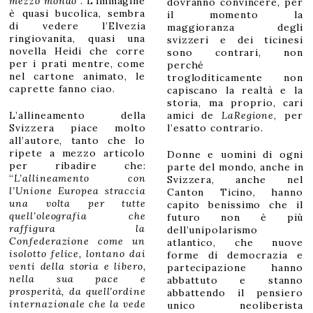
mezzo mondo
”. L’immagine
dovranno convincere, per
è quasi bucolica, sembra
il momento la
di vedere l’Elvezia
maggioranza degli
ringiovanita, quasi una
svizzeri e dei ticinesi
novella Heidi che corre
sono contrari, non
per i prati mentre, come
perché
nel cartone animato, le
trogloditicamente non
caprette fanno ciao.
capiscano la realtà e la
storia, ma proprio, cari
L’allineamento della
amici de
LaRegione
, per
Svizzera piace molto
l’esatto contrario.
all’autore, tanto che lo
ripete a mezzo articolo
Donne e uomini di ogni
per ribadire che:
parte del mondo, anche in
“
L’allineamento con
Svizzera, anche nel
l’Unione Europea straccia
Canton Ticino, hanno
una volta per tutte
capito benissimo che il
quell’oleografia che
futuro non è più
raffigura la
dell’unipolarismo
Confederazione come un
atlantico, che nuove
isolotto felice, lontano dai
forme di democrazia e
venti della storia e libero,
partecipazione hanno
nella sua pace e
abbattuto e stanno
prosperità, da quell’ordine
abbattendo il pensiero
internazionale che la vede
unico neoliberista