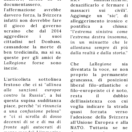
documentassero,
denazificarlo e fermare i
l’affermazione avrebbe
massacri sui civili”.
davvero forza, la Svizzera
Aggiunge un “sic”, di
infatti non dovrebbe fare
alleggerimento ironico e
il gioco del governo
pontifica a chiusa:
ucraino che dal 2014
“
l’estrema sinistra come
aggredisce i suoi
l’estrema destra insomma,
cittadini nel Donbass,
in un minuetto che le
causandone la morte di
allontana sempre di più
ben tredicimila, ma si sa,
dalla realtà e dalla storia
.”
queste per gli amici de
LaRegione
forse sono
Che
LaRegione
sia
inezie.
diventata la voce, se non
proprio la permanente
L’articolista sottolinea
grancassa, di posizioni
festoso che ci si “
allinea
liberal filo-atlantiche e
alle sanzioni europee
filo-europeiste ci è noto,
contro la Russia
”, a lui
resta il dubbio
questa supina sudditanza
dell’insistenza con cui
piace, perché “
si rinuncia
voglia indicare la strada
a una confusione pelosa
”
quasi forzata verso
e “
ci si scrolla di dosso
l’adesione della Svizzera
decenni di se e di ma di
all’Unione Europea e alla
fronte agli autocrati di
NATO. Tuttavia se ne