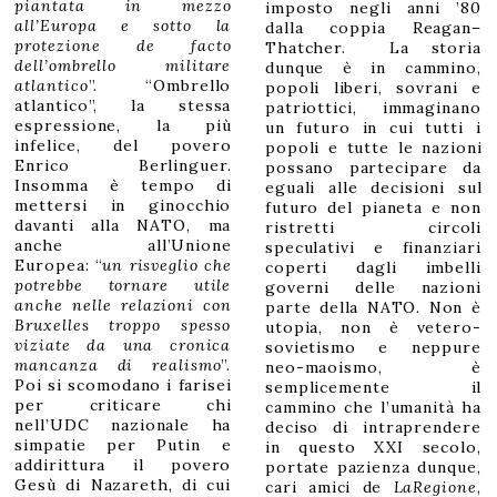
piantata in mezzo
imposto negli anni ’80
all’Europa e sotto la
dalla coppia Reagan–
protezione de facto
Thatcher. La storia
dell’ombrello militare
dunque è in cammino,
atlantico
”. “Ombrello
popoli liberi, sovrani e
atlantico”, la stessa
patriottici, immaginano
espressione, la più
un futuro in cui tutti i
infelice, del povero
popoli e tutte le nazioni
Enrico Berlinguer.
possano partecipare da
Insomma è tempo di
eguali alle decisioni sul
mettersi in ginocchio
futuro del pianeta e non
davanti alla NATO, ma
ristretti circoli
anche all’Unione
speculativi e finanziari
Europea: “
un risveglio che
coperti dagli imbelli
potrebbe tornare utile
governi delle nazioni
anche nelle relazioni con
parte della NATO. Non è
Bruxelles troppo spesso
utopia, non è vetero-
viziate da una cronica
sovietismo e neppure
mancanza di realismo
”.
neo-maoismo, è
Poi si scomodano i farisei
semplicemente il
per criticare chi
cammino che l’umanità ha
nell’UDC nazionale ha
deciso di intraprendere
simpatie per Putin e
in questo XXI secolo,
addirittura il povero
portate pazienza dunque,
Gesù di Nazareth, di cui
cari amici de
LaRegione
,