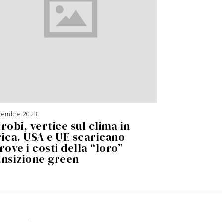
vembre 2023
robi, vertice sul clima in
rica. USA e UE scaricano
rove i costi della “loro”
ansizione green