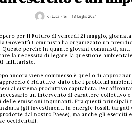
di
Luca Frei
18 Luglio 2021
iopero per il Futuro di venerdì 21 maggio, giornat
, la Gioventù Comunista ha organizzato un presidio
Questo perché in quanto giovani comunisti, anti-mi
are la necessità di legare la questione ambientale 
ti-militariste.
ppo ancora viene commesso è quello di approcciar
 approccio è riduttivo, dato che i problemi ambienta
seci al sistema produttivo capitalista. Per affront
cessario un intervento di carattere collettivo e c
i delle emissioni inquinanti. Fra questi principali
anziaria (gli investimenti in energie fossili targat
prodotte dal nostro Paese), ma anche gli eserciti 
e occidentali.