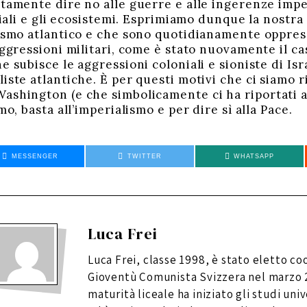
utamente dire no alle guerre e alle ingerenze impe
ciali e gli ecosistemi. Esprimiamo dunque la nostra 
lismo atlantico e che sono quotidianamente oppres
aggressioni militari, come è stato nuovamente il cas
e subisce le aggressioni coloniali e sioniste di I
iste atlantiche. È per questi motivi che ci siamo ri
ashington (e che simbolicamente ci ha riportati al
mo, basta all’imperialismo e per dire sì alla Pace.
MESSENGER
TWITTER
WHATSAPP
Luca Frei
Luca Frei, classe 1998, è stato eletto co
Gioventù Comunista Svizzera nel marzo 
maturità liceale ha iniziato gli studi univ