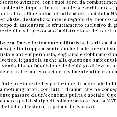
esercito svizzero, con i suoi aerei da combattimen
ll’ambiente, inquina in una maniera esorbitante e,
eutralità, allineandosi di fatto ai dettami della N
rialiste, destabilizza intere regioni del mondo ca
scopo di assicurarsi lo sfruttamento esclusivo di g
morte di civili provocano la distruzione del territo
izzera, Paese fortemente militarista, la critica sis
sacra) è fin troppo assente anche fra le forze di 
rista e anti-imperialista, vogliamo e dobbiamo d
 elvetico, legandola anche alla questione ambienta
vendichiamo l’abolizione dell’obbligo di leva e, ne
quale è un’alternativa sociale, realmente utile e anc
interruzione dell’esportazione di materiale bellic
 moti migratori, con tutti i drammi che ne conseg
nte passare da un’economia pulita e sociale. Ques
mpere qualsiasi tipo di collaborazione con la NATO
 belliche all’estero, in primis dal Kosovo.