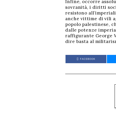
Infine, occorre assol
sovranità, i diritti so
resistono all’imperia
anche vittime di vili 
popolo palestinese, ch
dalle potenze imperial
raffigurante George W
dire basta al militaris
FACEBOOK