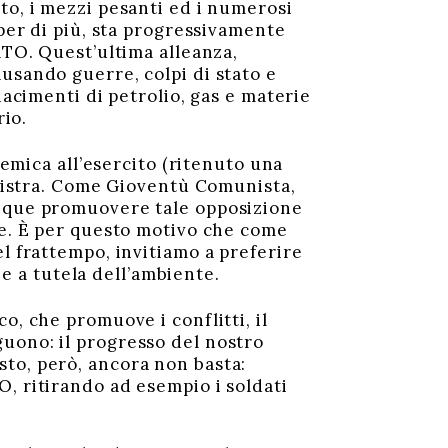
to, i mezzi pesanti ed i numerosi
 per di più, sta progressivamente
ATO. Quest’ultima alleanza,
usando guerre, colpi di stato e
iacimenti di petrolio, gas e materie
rio.
temica all’esercito (ritenuto una
sinistra. Come Gioventù Comunista,
unque promuovere tale opposizione
le. È per questo motivo che come
l frattempo, invitiamo a preferire
he a tutela dell’ambiente.
o, che promuove i conflitti, il
uono: il progresso del nostro
to, però, ancora non basta:
, ritirando ad esempio i soldati