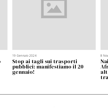
19 Gennaio 2024
8 No
o
Stop ai tagli sui trasporti
Nai
pubblici: manifestiamo il 20
Af
gennaio!
alt
tr