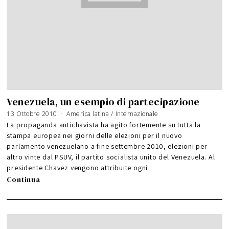
Venezuela, un esempio di partecipazione
13 Ottobre 2010
9
America latina
/
Internazionale
G
i
La propaganda antichavista ha agito fortemente su tutta la
u
g
stampa europea nei giorni delle elezioni per il nuovo
n
o
parlamento venezuelano a fine settembre 2010, elezioni per
2
0
1
altro vinte dal PSUV, il partito socialista unito del Venezuela. Al
6
presidente Chavez vengono attribuite ogni
Continua