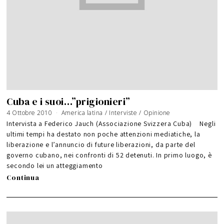
Cuba e i suoi…”prigionieri”
4 Ottobre 2010
6
America latina
/
Interviste
/
Opinione
G
i
Intervista a Federico Jauch (Associazione Svizzera Cuba) Negli
u
g
ultimi tempi ha destato non poche attenzioni mediatiche, la
n
o
liberazione e l’annuncio di future liberazioni, da parte del
2
0
1
governo cubano, nei confronti di 52 detenuti. In primo luogo, è
6
secondo lei un atteggiamento
Continua