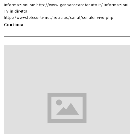
G
i
Informazioni su: http://www.gennarocarotenuto.it/ Informazioni
u
g
TV in diretta:
n
o
http://www.telesurtv.net/noticias/canal/senalenvivo.php
2
0
1
Continua
6