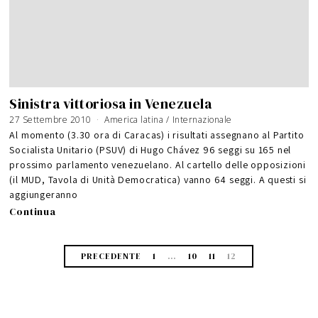
Sinistra vittoriosa in Venezuela
27 Settembre 2010
6
America latina
/
Internazionale
G
i
Al momento (3.30 ora di Caracas) i risultati assegnano al Partito
u
g
Socialista Unitario (PSUV) di Hugo Chávez 96 seggi su 165 nel
n
o
prossimo parlamento venezuelano. Al cartello delle opposizioni
2
0
1
(il MUD, Tavola di Unità Democratica) vanno 64 seggi. A questi si
6
aggiungeranno
Continua
PRECEDENTE
1
…
10
11
12