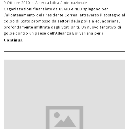
9 Ottobre 2010
1
America latina
/
Internazionale
8
O
Organizzazioni finanziate da USAID e NED spingono per
t
t
l’allontanamento del Presidente Correa, attraverso il sostegno al
o
b
colpo di Stato promosso da settori della polizia ecuadoriana,
r
e
2
profondamente infiltrata dagli Stati Uniti. Un nuovo tentativo di
0
1
golpe contro un paese dell’Alleanza Bolivariana per i
0
Continua