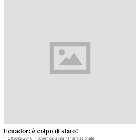
Ecuador: è colpo di stato!
1 Ottobre 2010
6
America latina
/
Internazionale