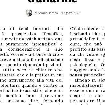
di
Samuel Iembo
9 Agosto 2023
so di temi inerenti alla
C’è da chiedersi 
 la prospettiva filosofica,
lasciando che q
La medicina psichiatrica viene
grimaldello: il 
ra puramente “scientifica” e
cure, che può 
n considerazione il suo
profitto alla bas
età. Vorrei – a fronte di ciò –
da chi vuole sg
breve articolo il delicatissimo
costo fisso e 
er quanto riguarda i pazienti
psicologiche. 
di tutto occorre chiarire che
maggiormente la
tanasia, che è la pratica in cui
senza particolar
ne attivamente alla vita del
– almeno in alc
volontaria quando è contro la
insoddisfacent
 il suicidio assistito, che è un
essere una cura
l medico “non interviene
costosa e che 
osì possiamo dire, fornendo
permettere. Una