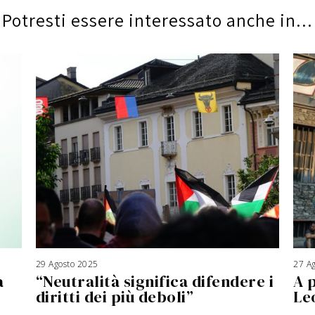
Potresti essere interessato anche in...
29 Agosto 2025
3
27 A
A
a
“Neutralità significa difendere i
A 
g
o
s
diritti dei più deboli”
Le
t
o
2
0