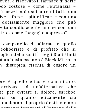
overi è riservato il farmaco di serie
oco costose – come l’eutanasia –
ù mezzi può usufruire di tutta una
tive – forse – più efficaci e con una
o decisamente maggiore che può
vita soddisfacente anche con una
atrica come “bagaglio appresso”.
o campanello di allarme è quello
eoliberiste e di profitto che si
ogica della sanità: negli Stati Uniti
ià un business, non è Black Mirror o
TV distopica, rischia di essere un
ore è quello etico e comunitario:
arrivare ad un’alternativa che
e per evitare il dolore, sarebbe
garsi su quanto eticamente sia
e qualcuno al proprio destino e non