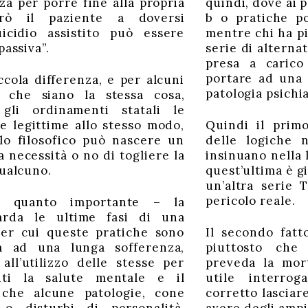
a per porre fine alla propria
quindi, dove ai p
rò il paziente a doversi
b o pratiche p
uicidio assistito può essere
mentre chi ha pi
passiva”.
serie di alterna
presa a caric
portare ad una 
cola differenza, e per alcuni
patologia psichi
e che siano la stessa cosa,
 gli ordinamenti statali le
 legittime allo stesso modo,
Quindi il prim
lo filosofico può nascere un
delle logiche n
a necessità o no di togliere la
insinuano nella l
qualcuno.
quest’ultima è g
un’altra serie 
pericolo reale.
r quanto importante – la
arda le ultime fasi di una
per cui queste pratiche sono
Il secondo fatt
va ad una lunga sofferenza,
piuttosto che 
all’utilizzo delle stesse per
preveda la mort
nti la salute mentale e il
utile interro
 che alcune patologie, cone
corretto lasciar