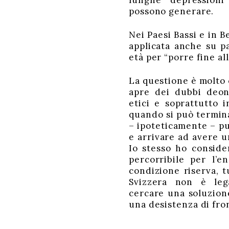
lunghe depressioni
possono generare.
Nei Paesi Bassi e in Be
applicata anche su pa
età per “porre fine al
La questione è molto 
apre dei dubbi deon
etici e soprattutto i
quando si può termina
– ipoteticamente – pu
e arrivare ad avere u
Io stesso ho consid
percorribile per l’
condizione riserva, t
Svizzera non è leg
cercare una soluzion
una desistenza di fron