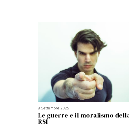
8 Settembre 2025
3
A
Le guerre e il moralismo dell
g
o
s
RSI
t
o
2
0