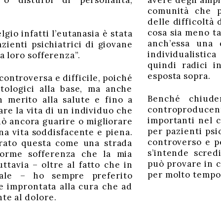
 o disturbi di personalità,
avere degli ampi
comunità che p
delle difficoltà
cosa sia meno ta
lgio infatti l’eutanasia è stata
anch’essa una 
zienti psichiatrici di giovane
individualisti
la loro sofferenza”.
quindi radici i
esposta sopra.
controversa e difficile, poiché
tologici alla base, ma anche
Benché chiude
n merito alla salute e fino a
controproducent
re la vita di un individuo che
importanti nel c
ò ancora guarire o migliorare
per pazienti psi
na vita soddisfacente e piena.
controverso e p
erato questa come una strada
s’intende scred
enorme sofferenza che la mia
può provare in c
uttavia – oltre al fatto che in
per molto tempo
ale – ho sempre preferito
e improntata alla cura che ad
te al dolore.