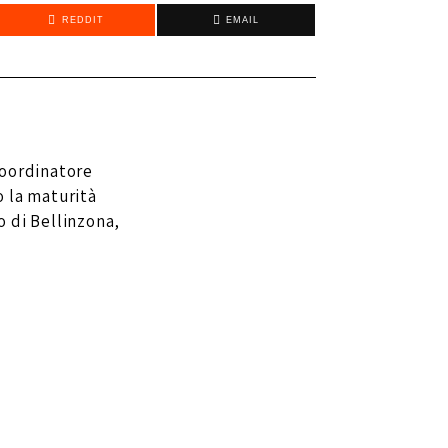
REDDIT
EMAIL
coordinatore
 la maturità
 di Bellinzona,