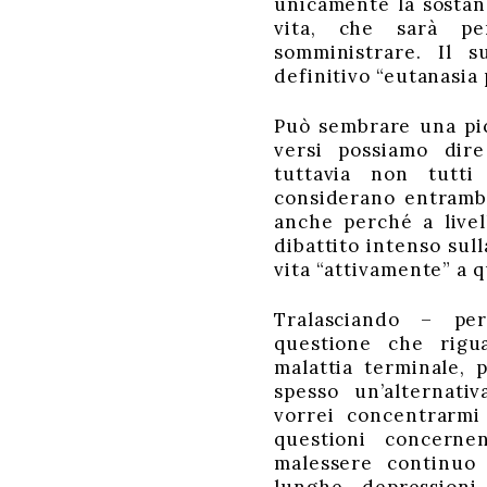
unicamente la sostanz
vita, che sarà pe
somministrare. Il s
definitivo “eutanasia 
Può sembrare una pic
versi possiamo dir
tuttavia non tutti
considerano entrambe
anche perché a livel
dibattito intenso sull
vita “attivamente” a 
Tralasciando – pe
questione che rigu
malattia terminale, 
spesso un’alternati
vorrei concentrarmi 
questioni concerne
malessere continuo