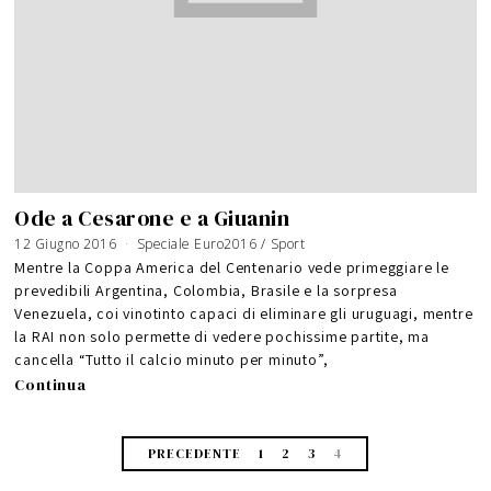
Ode a Cesarone e a Giuanin
12 Giugno 2016
2
Speciale Euro2016
/
Sport
3
G
Mentre la Coppa America del Centenario vede primeggiare le
i
u
prevedibili Argentina, Colombia, Brasile e la sorpresa
g
n
Venezuela, coi vinotinto capaci di eliminare gli uruguagi, mentre
o
2
0
la RAI non solo permette di vedere pochissime partite, ma
1
6
cancella “Tutto il calcio minuto per minuto”,
Continua
PRECEDENTE
1
2
3
4