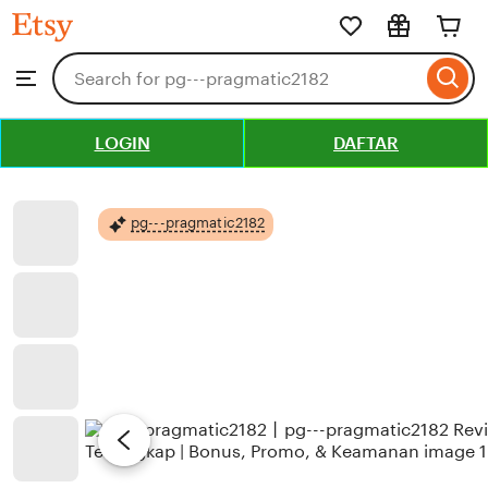
pg-
Skip
-
-
to
Search
Browse
pragmatic2182
ontent
for
items
or
LOGIN
DAFTAR
shops
pg---pragmatic2182