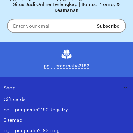
Situs Judi Online Terlengkap | Bonus, Promo, &
Keamanan
Subscribe
Enter
your
email
pg---pragmatic2182
Shop
Gift cards
pg---pragmatic2182 Registry
Sitemap
pg---pragmatic2182 blog