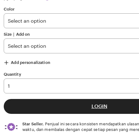
out
of
Color
5
stars
Size ∣ Add on
Add personalization
Quantity
LOGIN
Star Seller.
Penjual ini secara konsisten mendapatkan ulasan
waktu, dan membalas dengan cepat setiap pesan yang mere