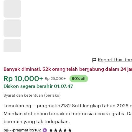
Report this it
Banyak diminati. 52k orang telah bergabung dalam 24 ja
Harga:
Rp 10,000+
Normal:
Rp 25,000+
90% off
Diskon segera berahir
01:07:47
Syarat dan ketentuan (berlaku)
Temukan pg---pragmatic2182 Soft lengkap tahun 2026 
Mainkan slot online terbaik di Indonesia secara gratis.
bermain yang tak terlupakan.
5
pg---pragmatic2182