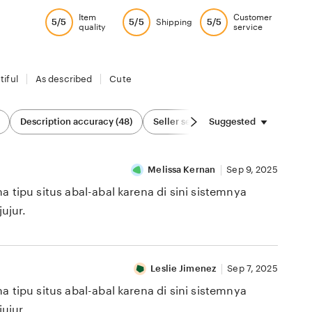
Item
Customer
5/5
5/5
5/5
Shipping
quality
service
tiful
As described
Cute
Suggested
Description accuracy (48)
Seller service (19)
Sizing & Fit (1
Melissa Kernan
Sep 9, 2025
 tipu situs abal-abal karena di sini sistemnya
ujur.
Leslie Jimenez
Sep 7, 2025
 tipu situs abal-abal karena di sini sistemnya
ujur.