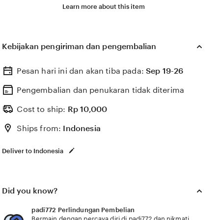
Learn more about this item
Kebijakan pengiriman dan pengembalian
Pesan hari ini dan akan tiba pada:
Sep 19-26
Pengembalian dan penukaran tidak diterima
Cost to ship:
Rp
10,000
Ships from:
Indonesia
Deliver to Indonesia
Did you know?
padi772 Perlindungan Pembelian
Bermain dengan percaya diri di padi772 dan nikmati