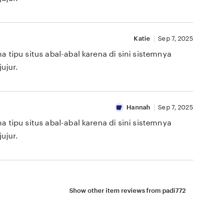
Katie
Sep 7, 2025
 tipu situs abal-abal karena di sini sistemnya
ujur.
Hannah
Sep 7, 2025
 tipu situs abal-abal karena di sini sistemnya
ujur.
Show other item reviews from padi772