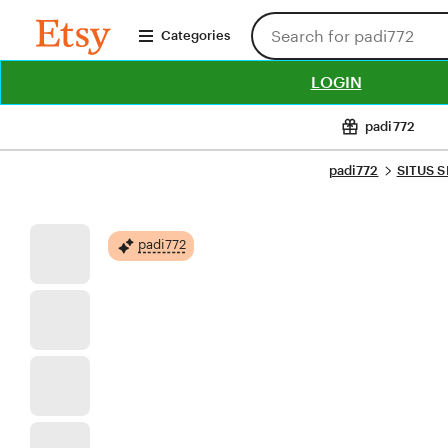
Skip
Search
padi772
to
Categories
for
Content
items
or
LOGIN
shops
padi772
padi772
SITUS 
padi772