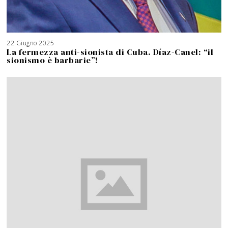
22 Giugno 2025
1
8
La fermezza anti-sionista di Cuba. Díaz-Canel: “il
M
a
sionismo è barbarie”!
g
g
i
o
2
0
2
6