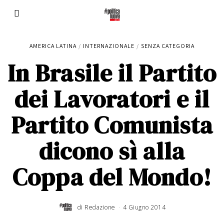
AMERICA LATINA
/
INTERNAZIONALE
/
SENZA CATEGORIA
In Brasile il Partito
dei Lavoratori e il
Partito Comunista
dicono sì alla
Coppa del Mondo!
di
Redazione
4 Giugno 2014
2
4
A
p