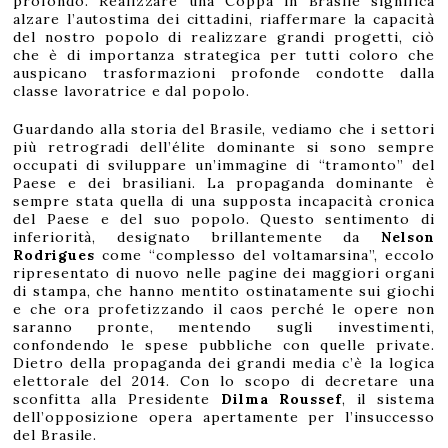
profondo. Realizzare una Coppa in Brasile significa
alzare l’autostima dei cittadini, riaffermare la capacità
del nostro popolo di realizzare grandi progetti, ciò
che è di importanza strategica per tutti coloro che
auspicano trasformazioni profonde condotte dalla
classe lavoratrice e dal popolo.
Guardando alla storia del Brasile, vediamo che i settori
più retrogradi dell’élite dominante si sono sempre
occupati di sviluppare un’immagine di “tramonto” del
Paese e dei brasiliani. La propaganda dominante è
sempre stata quella di una supposta incapacità cronica
del Paese e del suo popolo. Questo sentimento di
inferiorità, designato brillantemente da
Nelson
Rodrigues
come “complesso del voltamarsina”, eccolo
ripresentato di nuovo nelle pagine dei maggiori organi
di stampa, che hanno mentito ostinatamente sui giochi
e che ora profetizzando il caos perché le opere non
saranno pronte, mentendo sugli investimenti,
confondendo le spese pubbliche con quelle private.
Dietro della propaganda dei grandi media c’è la logica
elettorale del 2014. Con lo scopo di decretare una
sconfitta alla Presidente
Dilma Roussef
, il sistema
dell’opposizione opera apertamente per l’insuccesso
del Brasile.