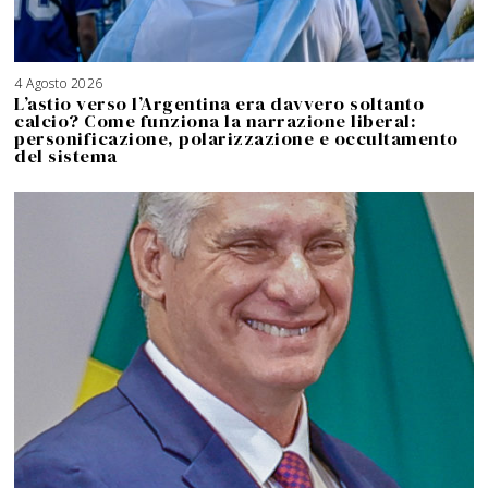
4 Agosto 2026
5
A
L’astio verso l’Argentina era davvero soltanto
g
o
calcio? Come funziona la narrazione liberal:
s
t
personificazione, polarizzazione e occultamento
o
2
del sistema
0
2
6