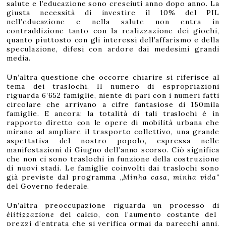
salute e l’educazione sono cresciuti anno dopo anno. La
giusta necessità di investire il 10% del PIL
nell’educazione e nella salute non entra in
contraddizione tanto con la realizzazione dei giochi,
quanto piuttosto con gli interessi dell’affarismo e della
speculazione, difesi con ardore dai medesimi grandi
media.
Un’altra questione che occorre chiarire si riferisce al
tema dei traslochi. Il numero di espropriazioni
riguarda 6’652 famiglie, niente di pari con i numeri fatti
circolare che arrivano a cifre fantasiose di 150mila
famiglie. E ancora: la totalità di tali traslochi è in
rapporto diretto con le opere di mobilità urbana che
mirano ad ampliare il trasporto collettivo, una grande
aspettativa del nostro popolo, espressa nelle
manifestazioni di Giugno dell’anno scorso. Ciò significa
che non ci sono traslochi in funzione della costruzione
di nuovi stadi. Le famiglie coinvolti dai traslochi sono
già previste dal programma „
Minha casa, minha vida“
del Governo federale.
Un’altra preoccupazione riguarda un processo di
élitizzazione
del calcio, con l’aumento costante del
prezzi d’entrata che si verifica ormai da parecchi anni.