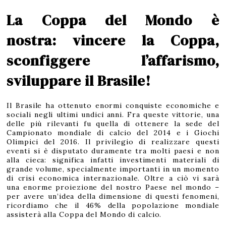
r
i
l
La Coppa del Mondo è
e
2
0
2
0
nostra:
vincere la Coppa,
sconfiggere l’affarismo,
sviluppare il Brasile!
Il Brasile ha ottenuto enormi conquiste economiche e
sociali negli ultimi undici anni. Fra queste vittorie, una
delle più rilevanti fu quella di ottenere la sede del
Campionato mondiale di calcio del 2014 e i Giochi
Olimpici del 2016. Il privilegio di realizzare questi
eventi si è disputato duramente tra molti paesi e non
alla cieca: significa infatti investimenti materiali di
grande volume, specialmente importanti in un momento
di crisi economica internazionale. Oltre a ciò vi sarà
una enorme proiezione del nostro Paese nel mondo –
per avere un’idea della dimensione di questi fenomeni,
ricordiamo che il 46% della popolazione mondiale
assisterà alla Coppa del Mondo di calcio.