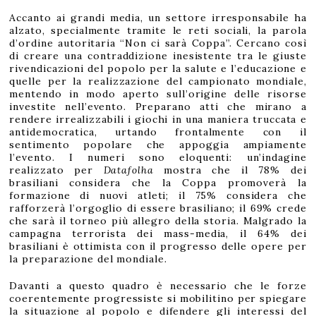
Accanto ai grandi media, un settore irresponsabile ha
alzato, specialmente tramite le reti sociali, la parola
d’ordine autoritaria “Non ci sarà Coppa”. Cercano così
di creare una contraddizione inesistente tra le giuste
rivendicazioni del popolo per la salute e l’educazione e
quelle per la realizzazione del campionato mondiale,
mentendo in modo aperto sull’origine delle risorse
investite nell’evento. Preparano atti che mirano a
rendere irrealizzabili i giochi in una maniera truccata e
antidemocratica, urtando frontalmente con il
sentimento popolare che appoggia ampiamente
l’evento. I numeri sono eloquenti: un’indagine
realizzato per
Datafolha
mostra che il 78% dei
brasiliani considera che la Coppa promoverà la
formazione di nuovi atleti; il 75% considera che
rafforzerà l’orgoglio di essere brasiliano; il 69% crede
che sarà il torneo più allegro della storia. Malgrado la
campagna terrorista dei mass-media, il 64% dei
brasiliani è ottimista con il progresso delle opere per
la preparazione del mondiale.
Davanti a questo quadro è necessario che le forze
coerentemente progressiste si mobilitino per spiegare
la situazione al popolo e difendere gli interessi del