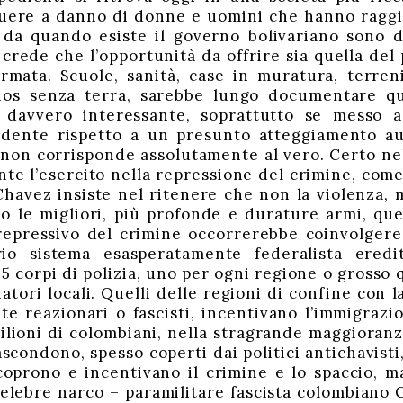
quere a danno di donne e uomini che hanno raggiu
 da quando esiste il governo bolivariano sono d
 crede che l’opportunità da offrire sia quella del
rmata. Scuole, sanità, case in muratura, terren
nos senza terra, sarebbe lungo documentare qu
è davvero interessante, soprattutto se messo 
dente rispetto a un presunto atteggiamento aut
non corrisponde assolutamente al vero. Certo nel
te l’esercito nella repressione del crimine, come 
havez insiste nel ritenere che non la violenza, ma
o le migliori, più profonde e durature armi, que
epressivo del crimine occorrerebbe coinvolgere l
io sistema esasperatamente federalista eredita
 corpi di polizia, uno per ogni regione o grosso q
atori locali. Quelli delle regioni di confine con 
e reazionari o fascisti, incentivano l’immigrazi
lioni di colombiani, nella stragrande maggioranz
scondono, spesso coperti dai politici antichavisti
oprono e incentivano il crimine e lo spaccio, m
l celebre narco – paramilitare fascista colombiano