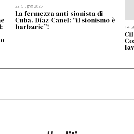
22 Giugno 2025
1
8
La fermezza anti-sionista di
M
a
g
me
Cuba. Díaz-Canel: “il sionismo è
g
i
:
barbarie”!
o
14 G
2
0
Cil
2
6
to
Co
lav