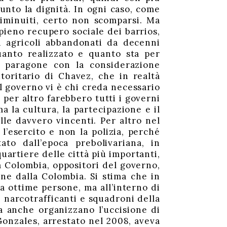
nto la dignità. In ogni caso, come
iminuiti, certo non scomparsi. Ma
 pieno recupero sociale dei barrios,
i agricoli abbandonati da decenni
anto realizzato e quanto sta per
a paragone con la considerazione
oritario di Chavez, che in realtà
 governo vi è chi creda necessario
per altro farebbero tutti i governi
 la cultura, la partecipazione e il
lle davvero vincenti. Per altro nel
’esercito e non la polizia, perché
to dall’epoca prebolivariana, in
uartiere delle città più importanti,
la Colombia, oppositori del governo,
one dalla Colombia. Si stima che in
a ottime persone, ma all’interno di
, narcotrafficanti e squadroni della
a anche organizzano l’uccisione di
 Gonzales, arrestato nel 2008, aveva