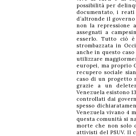
possibilità per delin
documentato, i reati
d’altronde il governo
non la repressione a
assegnati a campesi
esserlo. Tutto ciò 
strombazzata in Occi
anche in questo caso 
utilizzare maggiormen
europei, ma proprio C
recupero sociale sian
caso di un progetto r
grazie a un deleter
Venezuela esistono 135
controllati dai govern
spesso dichiaratament
Venezuela vivano 4 mi
questa comunità si na
morte che non solo c
attivisti del PSUV. I