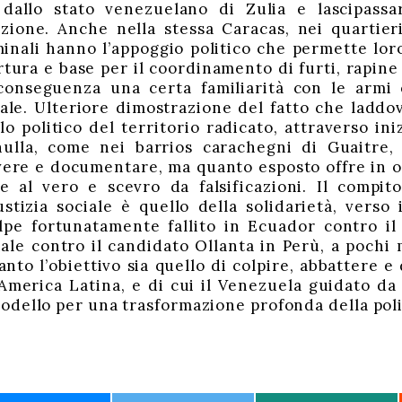
 dallo stato venezuelano di Zulia e lascipassar
zione. Anche nella stessa Caracas, nei quartieri
minali hanno l’appoggio politico che permette loro
tura e base per il coordinamento di furti, rapin
onseguenza una certa familiarità con le armi 
ale. Ulteriore dimostrazione del fatto che laddo
lo politico del territorio radicato, attraverso inizi
nulla, come nei barrios carachegni di Guaitre
vere e documentare, ma quanto esposto offre in 
te al vero e scevro da falsificazioni. Il compi
stizia sociale è quello della solidarietà, verso
lpe fortunatamente fallito in Ecuador contro i
ale contro il candidato Ollanta in Perù, a pochi m
nto l’obiettivo sia quello di colpire, abbattere e
’America Latina, e di cui il Venezuela guidato d
odello per una trasformazione profonda della pol