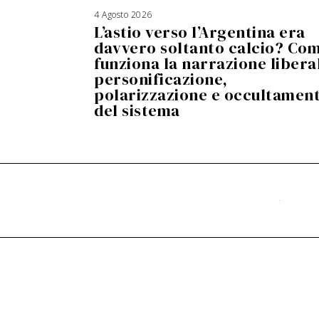
4 Agosto 2026
5
A
L’astio verso l’Argentina era
g
o
s
davvero soltanto calcio? Co
t
o
funziona la narrazione liberal
2
0
2
personificazione,
6
polarizzazione e occultamen
del sistema