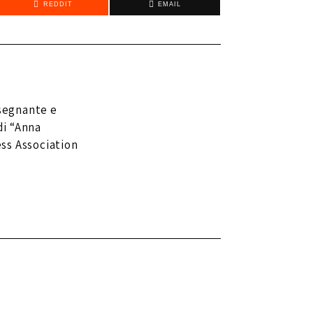
REDDIT
EMAIL
nsegnante e
di “Anna
ss Association