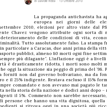
di
Davide Rossi
13 Ottobre 2010
9
G
i
u
g
n
o
2
La propaganda antichavista ha a
0
1
europea nei giorni delle ele
6
ettembre 2010, elezioni per altro vinte dal PSU
ente Chavez vengono attribuite ogni sorta di 
 deterioramento delle condizioni di vita, econom
iminalità. Tutto assolutamente falso. La stampa 
 in particolare a Caracas, due anni prima della vitt
rasporto pubblici, almeno 80 morti ogni fine setti
sempre più dilagante”. L’inflazione oggi è a livell
ertà è drasticamente ridotta, i morti sono molti 
he oggi la situazione sia peggio di prima del ’98.
a forniti non dal governo bolivariano, ma da fon
o e il 25% indigente. Restava escluso il 15% forma
empre comandato e non avevano mai pagato le ta
lta nella storia della nazione e dodici anni dopo – 
digenti il 5%. Commento non sarebbe necessario,
di persone che hanno una vita dignitosa, quella 
spedienti si ritrova oggi in una società più ric