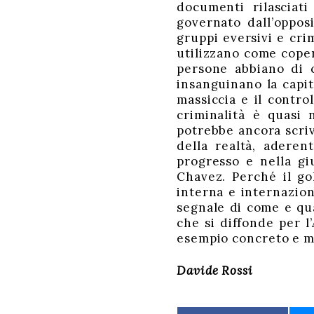
documenti rilasciati
governato dall’opposi
gruppi eversivi e cri
utilizzano come coper
persone abbiano di c
insanguinano la capit
massiccia e il control
criminalità è quasi 
potrebbe ancora scri
della realtà, aderen
progresso e nella giu
Chavez. Perché il go
interna e internazion
segnale di come e qua
che si diffonde per l
esempio concreto e m
Davide Rossi