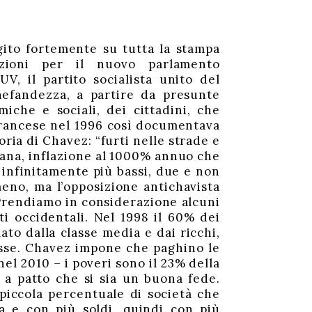
gito fortemente su tutta la stampa
zioni per il nuovo parlamento
V, il partito socialista unito del
nefandezza, a partire da presunte
iche e sociali, dei cittadini, che
francese nel 1996 così documentava
oria di Chavez: “furti nelle strade e
mana, inflazione al 1000% annuo che
i infinitamente più bassi, due e non
meno, ma l’opposizione antichavista
 Prendiamo in considerazione alcuni
ti occidentali. Nel 1998 il 60% dei
to dalla classe media e dai ricchi,
sse. Chavez impone che paghino le
nel 2010 – i poveri sono il 23% della
 a patto che si sia un buona fede.
piccola percentuale di società che
ca e con più soldi, quindi con più