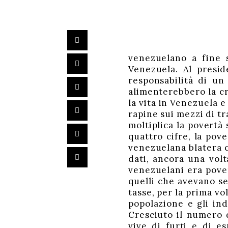
venezuelano a fine s
Venezuela. Al presid
responsabilità di un
alimenterebbero la cr
la vita in Venezuela e
rapine sui mezzi di t
moltiplica la povertà 
quattro cifre, la pov
venezuelana blatera c
dati, ancora una volt
venezuelani era pover
quelli che avevano s
tasse, per la prima vo
popolazione e gli in
Cresciuto il numero 
vive di furti e di e