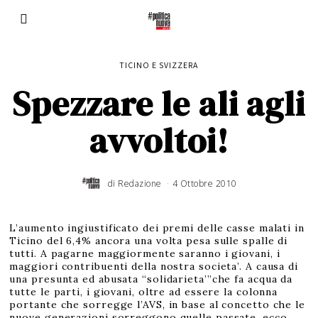
TICINO E SVIZZERA
Spezzare le ali agli
avvoltoi!
di
Redazione
4 Ottobre 2010
6
G
i
u
g
n
o
L’aumento ingiustificato dei premi delle casse malati in
2
0
Ticino del 6,4% ancora una volta pesa sulle spalle di
1
6
tutti. A pagarne maggiormente saranno i giovani, i
maggiori contribuenti della nostra societa’. A causa di
una presunta ed abusata “solidarieta’”che fa acqua da
tutte le parti, i giovani, oltre ad essere la colonna
portante che sorregge l’AVS, in base al concetto che le
nuove generazioni sorreggono quelle passate, ecco