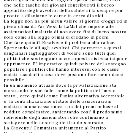
che nelle tasche dei giovani contribuenti il becco
appuntito degli avvoltoi della salute si fa sempre piu’
pronto a dilaniarne le carne in cerca di soldi.
La legge non ha piu’ alcun valore al giorno d’oggi ed in
pieno clima da Far West la LaMal che impone alle
assicurazioni malattia di non avere fini di lucro mostra
solo come alla legge ormai ci credano in pochi.
Che fare quindi? Risolvere il problema alla radice.
Spezzando le ali agli avvoltoi. Chi permette a questi
sanguinari taglieggiatori di volare sono tutti quei
politici che sostengono ancora questa sistema iniquo e
opprimente. E’ imperativo quindi privare del sostegno
popolare i politici che hanno interessi con le casse
malati, mandarli a casa dove possono fare meno danni
possibile.
In un momento attuale dove la privatizzazione sta
mostrando le sue falle, come la politica del “meno
stato”, ecco quindi come l’unica alternativa accettabile
e’ la centralizzazione statale delle assicurazioni
malattia in una cassa unica, con dei premi in base al
reddito complessivo, annientando cosi’ il predominio
individuale degli assicuratori che continuano a
stringere nelle nostre gole il nodo scorsoio.
La Gioventu’ Comunista unitamente al Partito