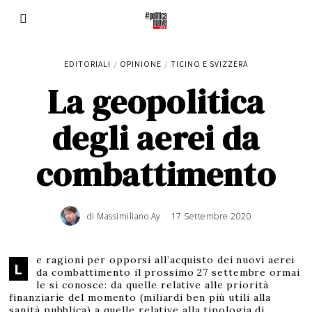
EDITORIALI
/
OPINIONE
/
TICINO E SVIZZERA
La geopolitica
degli aerei da
combattimento
di
Massimiliano Ay
17 Settembre 2020
2
3
A
g
o
s
t
e ragioni per opporsi all’acquisto dei nuovi aerei
o
L
2
da combattimento il prossimo 27 settembre ormai
0
2
le si conosce: da quelle relative alle priorità
2
finanziarie del momento (miliardi ben più utili alla
sanità pubblica) a quelle relative alla tipologia di