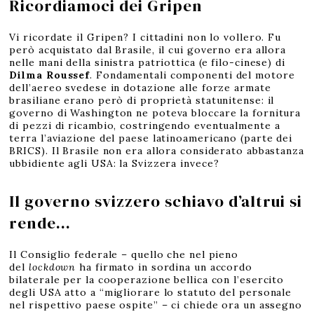
Ricordiamoci dei Gripen
Vi ricordate il Gripen? I cittadini non lo vollero. Fu
però acquistato dal Brasile, il cui governo era allora
nelle mani della sinistra patriottica (e filo-cinese) di
Dilma Roussef
. Fondamentali componenti del motore
dell’aereo svedese in dotazione alle forze armate
brasiliane erano però di proprietà statunitense: il
governo di Washington ne poteva bloccare la fornitura
di pezzi di ricambio, costringendo eventualmente a
terra l’aviazione del paese latinoamericano (parte dei
BRICS). Il Brasile non era allora considerato abbastanza
ubbidiente agli USA: la Svizzera invece?
Il governo svizzero schiavo d’altrui si
rende…
Il Consiglio federale – quello che nel pieno
del
lockdown
ha firmato in sordina un accordo
bilaterale per la cooperazione bellica con l’esercito
degli USA atto a “migliorare lo statuto del personale
nel rispettivo paese ospite” – ci chiede ora un assegno