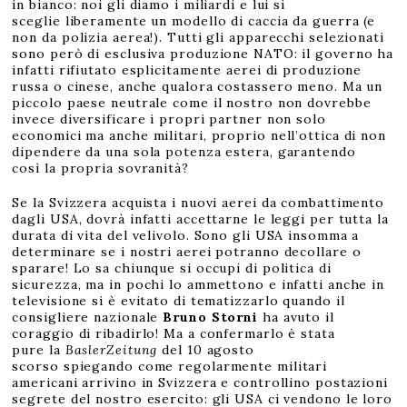
in bianco: noi gli diamo i miliardi e lui si
sceglie liberamente un modello di caccia da guerra (e
non da polizia aerea!). Tutti gli apparecchi selezionati
sono però di esclusiva produzione NATO: il governo ha
infatti rifiutato esplicitamente aerei di produzione
russa o cinese, anche qualora costassero meno. Ma un
piccolo paese neutrale come il nostro non dovrebbe
invece diversificare i propri partner non solo
economici ma anche militari, proprio nell’ottica di non
dipendere da una sola potenza estera, garantendo
così la propria sovranità?
Se la Svizzera acquista i nuovi aerei da combattimento
dagli USA, dovrà infatti accettarne le leggi per tutta la
durata di vita del velivolo. Sono gli USA insomma a
determinare se i nostri aerei potranno decollare o
sparare! Lo sa chiunque si occupi di politica di
sicurezza, ma in pochi lo ammettono e infatti anche in
televisione si è evitato di tematizzarlo quando il
consigliere nazionale
Bruno Storni
ha avuto il
coraggio di ribadirlo! Ma a confermarlo è stata
pure la
BaslerZeitung
del 10 agosto
scorso spiegando come regolarmente militari
americani arrivino in Svizzera e controllino postazioni
segrete del nostro esercito: gli USA ci vendono le loro