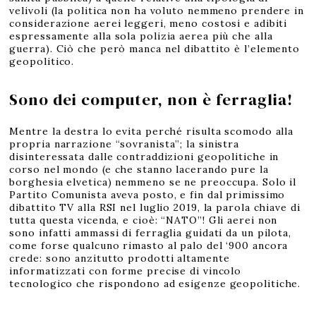
velivoli (la politica non ha voluto nemmeno prendere in
considerazione aerei leggeri, meno costosi e adibiti
espressamente alla sola polizia aerea più che alla
guerra). Ciò che però manca nel dibattito è l’elemento
geopolitico.
Sono dei computer, non è ferraglia!
Mentre la destra lo evita perché risulta scomodo alla
propria narrazione “sovranista”; la sinistra
disinteressata dalle contraddizioni geopolitiche in
corso nel mondo (e che stanno lacerando pure la
borghesia elvetica) nemmeno se ne preoccupa. Solo il
Partito Comunista aveva posto, e fin dal primissimo
dibattito TV alla RSI nel luglio 2019, la parola chiave di
tutta questa vicenda, e cioè: “NATO”! Gli aerei non
sono infatti ammassi di ferraglia guidati da un pilota,
come forse qualcuno rimasto al palo del ‘900 ancora
crede: sono anzitutto prodotti altamente
informatizzati con forme precise di vincolo
tecnologico che rispondono ad esigenze geopolitiche.