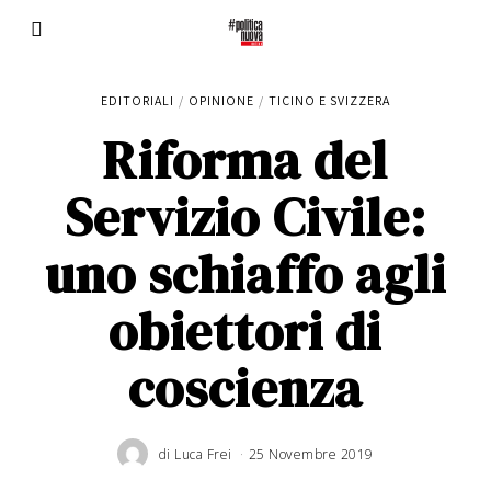
EDITORIALI
/
OPINIONE
/
TICINO E SVIZZERA
Riforma del
Servizio Civile:
uno schiaffo agli
obiettori di
coscienza
di
Luca Frei
25 Novembre 2019