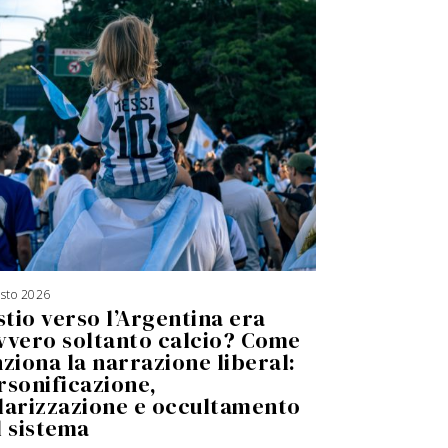
osto 2026
5
A
stio verso l’Argentina era
g
o
s
vvero soltanto calcio? Come
t
o
nziona la narrazione liberal:
2
0
2
rsonificazione,
6
larizzazione e occultamento
l sistema