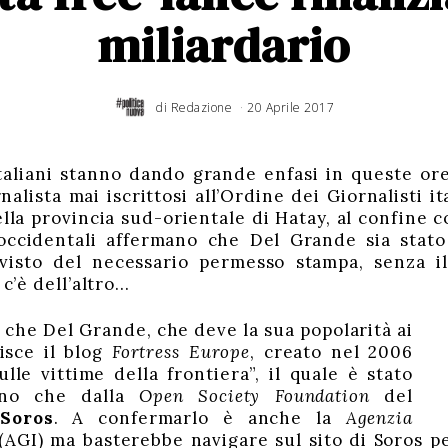
miliardario
di
Redazione
20 Aprile 2017
2
4
A
p
r
i
l
e
taliani stanno dando grande enfasi in queste ore
2
0
rnalista mai iscrittosi all’Ordine dei Giornalisti it
1
7
la provincia sud-orientale di Hatay, al confine co
 occidentali affermano che Del Grande sia stato
visto del necessario permesso stampa, senza i
 c’è dell’altro…
e che Del Grande, che deve la sua popolarità ai
tisce il blog
Fortress Europe
, creato nel 2006
lle vittime della frontiera”, il quale è stato
eno che dalla
Open Society Foundation
del
Soros
. A confermarlo è anche la
Agenzia
(
AGI
) ma basterebbe navigare sul sito di Soros pe