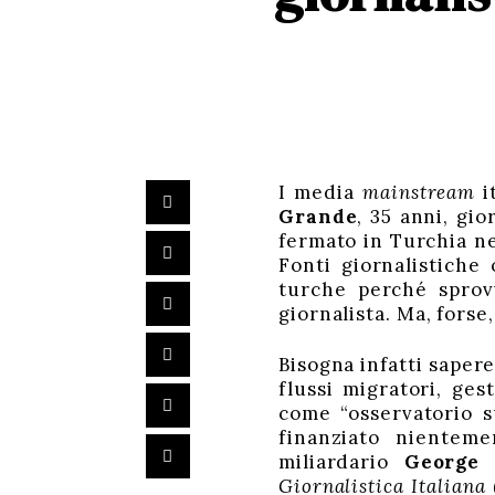
I media
mainstream
i
Grande
, 35 anni, gio
fermato in Turchia nel
Fonti giornalistiche
turche perché sprov
giornalista. Ma, forse,
Bisogna infatti saper
flussi migratori, ges
come “osservatorio su
finanziato nientem
miliardario
George 
Giornalistica Italiana