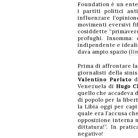
Foundation è un ente
i partiti politici a
influenzare l’opinion
movimenti eversivi fil
cosiddette “primavere
profughi. Insomma:
indipendente e idealis
dava ampio spazio (
li
Prima di affrontare la
giornalisti della sini
Valentino Parlato
de
Venezuela di
Hugo C
quello che accadeva d
di popolo per la libe
la Libia oggi per cap
quale era l’accusa ch
opposizione interna n
dittatura!”. In prati
negativo!