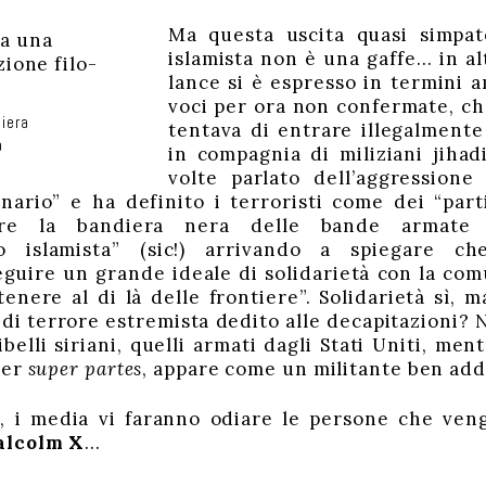
Ma questa uscita quasi simpate
islamista non è una gaffe… in al
lance si è espresso in termini 
voci per ora non confermate, ch
iera
tentava di entrare illegalmente 
a
in compagnia di miliziani jihadi
volte parlato dell’aggression
ario” e ha definito i terroristi come dei “parti
ere la bandiera nera delle bande armate 
smo islamista” (sic!) arrivando a spiegare c
guire un grande ideale di solidarietà con la com
enere al di là delle frontiere”. Solidarietà sì, 
di terrore estremista dedito alle decapitazioni?
belli siriani, quelli armati dagli Stati Uniti, men
ter
super partes
, appare come un militante ben add
i, i media vi faranno odiare le persone che ve
lcolm X
…