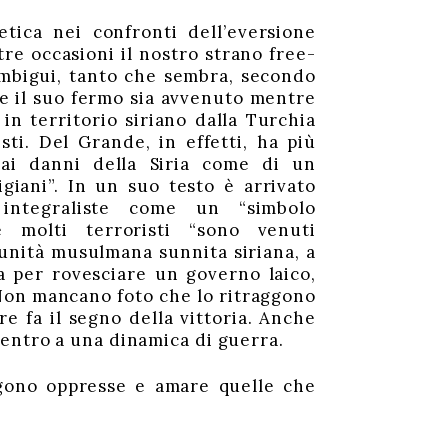
tica nei confronti dell’eversione
tre occasioni il nostro strano free-
ambigui, tanto che sembra, secondo
e il suo fermo sia avvenuto mentre
in territorio siriano dalla Turchia
sti. Del Grande, in effetti, ha più
e ai danni della Siria come di un
giani”. In un suo testo è arrivato
integraliste come un “simbolo
he molti terroristi “sono venuti
unità musulmana sunnita siriana, a
ma per rovesciare un governo laico,
 Non mancano foto che lo ritraggono
tre fa il segno della vittoria. Anche
entro a una dinamica di guerra.
ngono oppresse e amare quelle che