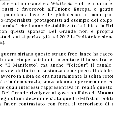
 che – stando anche a
WikiLeaks
– oltre a lucrare
nti-russi e favorevoli all’Unione Europa, e ges
e pubblica a favore del globalismo. In modo part
o-imperialisti, protagonisti ad esempio del colpo 
 arabe” che hanno destabilizzato la Libia e la Si
 con questi sponsor Del Grande non è propria
ta di cui si parla e già nel 2013 la Radiotelevisione
nk
).
 guerra siriana questo strano free-lance ha raccon
stra anti-imperialista di raccontare il falso: fra 
 “Il Manifesto”, ma anche “TeleSur”, il canal
havez
, definito in sostanza come poco affidabil
avvero in Libia ed era naturalmente la solita reto
rtà e la democrazia, senza alcuna ingerenza neo-co
ire quali interessi rappresentava in realtà quest
e Del Grande rivolgeva al governo libico di
Muamm
egli ultimi decenni è stata quella dell’islam poli
ca l’aver contrastato con forza il terrorismo di