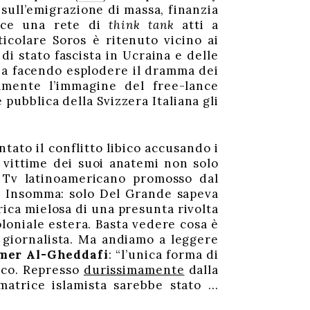
 sull’emigrazione di massa, finanzia
tisce una rete di
think tank
atti a
icolare Soros è ritenuto vicino ai
di stato fascista in Ucraina e delle
ria facendo esplodere il dramma dei
mente l’immagine del free-lance
 pubblica della Svizzera Italiana gli
tato il conflitto libico accusando i
le vittime dei suoi anatemi non solo
e Tv latinoamericano promosso dal
e. Insomma: solo Del Grande sapeva
rica mielosa di una presunta rivolta
loniale estera. Basta vedere cosa è
o giornalista. Ma andiamo a leggere
er Al-Gheddafi
: “l’unica forma di
tico. Represso
durissimamente
dalla
 matrice islamista sarebbe stato …