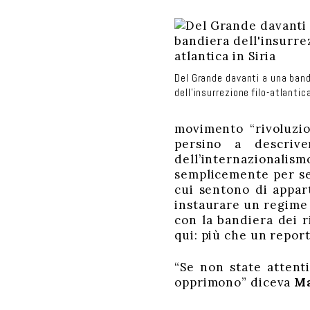
Del Grande davanti a una band
dell’insurrezione filo-atlantic
movimento “rivoluzion
persino a descriv
dell’internazionali
semplicemente per se
cui sentono di appart
instaurare un regime 
con la bandiera dei ri
qui: più che un repor
“Se non state attent
opprimono” diceva
Ma