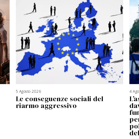
5 Agosto 2026
4 Ag
Le conseguenze sociali del
L’a
riarmo aggressivo
da
fu
pe
po
de