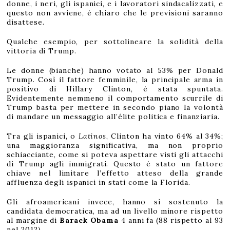
donne, i neri, gli ispanici, e i lavoratori sindacalizzati, e
questo non avviene, è chiaro che le previsioni saranno
disattese.
Qualche esempio, per sottolineare la solidità della
vittoria di Trump.
Le donne (bianche) hanno votato al 53% per Donald
Trump. Così il fattore femminile, la principale arma in
positivo di Hillary Clinton, è stata spuntata.
Evidentemente nemmeno il comportamento scurrile di
Trump basta per mettere in secondo piano la volontà
di mandare un messaggio all’élite politica e finanziaria.
Tra gli ispanici, o
Latinos
, Clinton ha vinto 64% al 34%;
una maggioranza significativa, ma non proprio
schiacciante, come si poteva aspettare visti gli attacchi
di Trump agli immigrati. Questo è stato un fattore
chiave nel limitare l’effetto atteso della grande
affluenza degli ispanici in stati come la Florida.
Gli afroamericani invece, hanno sì sostenuto la
candidata democratica, ma ad un livello minore rispetto
al margine di
Barack Obama
4 anni fa (88 rispetto al 93
nel 2012).