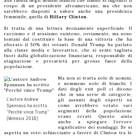
alla rabbia degli uomini bianchi che hanno sì ingoiato il
rospo di un presidente afroamericano, ma che non
sarebbero disposti a subire anche una presidenza
femminile, quella di
Hillary Clinton
.
Si tratta di una lettura decisamente superficiale. Il
razzismo e il sessismo esistono, ovviamente, ma sono
lontani dal costituire la base di una vittoria che ha
sfiorato il 50% dei votanti. Donald Trump ha parlato
alla classe media e lavoratrice, che si sente tagliata
fuori dalla globalizzazione finanziaria, responsabile di
stagnazione e precarietà per grosse fasce della
popolazione.
Ma non si tratta solo di uomini,
e nemmeno solo di bianchi. I
dati degli exit poll ci dicono
che in una serie di categorie,
L’autore Andrew
gli assunti degli esperti su
come avrebbero votato vari
Spannaus ha scritto
segmenti della popolazione
“Perché vince Trump”
erano errati. Questo aiuta
(Mimesis 2016)
anche a spiegare l’errore
significativo dei sondaggi. Se si
aspetta un voto schiacciante a favore di Clinton tra le