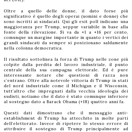
Oltre a quello delle donne, il dato forse più
significativo è quello degli operai (uomini e donne) che
sono iscritti ai sindacati. Qui gli exit poll indicano una
maggioranza per Trump, seppur variabile in base alla
fonte della rilevazione. Si va da +1 a +16 per cento,
comunque un margine importante in quanto i vertici dei
grandi sindacati da sempre si posizionano saldamente
nella colonna democratica.
Il risultato sottolinea la forza di Trump nelle zone più
colpite dalla perdita del lavoro industriale, il punto
centrale della sua campagna elettorale. Ed è pure
interessante notare che questioni di razza non
c’entrano. Oltre alla notevole vittoria di Trump in stati
del nord industriale come il Michigan e il Wisconsin,
tutt’altro che impregnati dalla vecchia ideologia dei
sudisti, notiamo che il dato è stato comunque inferiore
al sostegno dato a Barack Obama (+18) quattro anni fa.
Questi dati dimostrano che il messaggio anti-
establishment di Trump ha attecchito in molte parti
dell’elettorato. Invece di ripetere lo stesso errore di
attribuire il sostegno di Trump principalmente ad