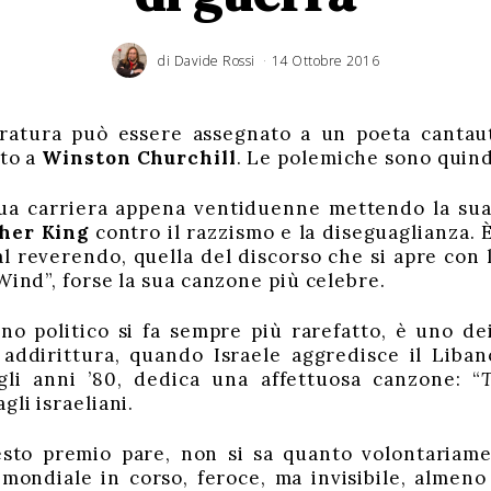
di
Davide Rossi
14 Ottobre 2016
teratura può essere assegnato a un poeta canta
ato a
Winston Churchill
. Le polemiche sono quindi
sua carriera appena ventiduenne mettendo la sua 
her King
contro il razzismo e la diseguaglianza. 
l reverendo, quella del discorso che si apre con l
Wind”, forse la sua canzone più celebre.
no politico si fa sempre più rarefatto, è uno de
addirittura, quando Israele aggredisce il Liban
degli anni ’80, dedica una affettuosa canzone: “
T
 agli israeliani.
esto premio pare, non si sa quanto volontariame
 mondiale in corso, feroce, ma invisibile, almeno