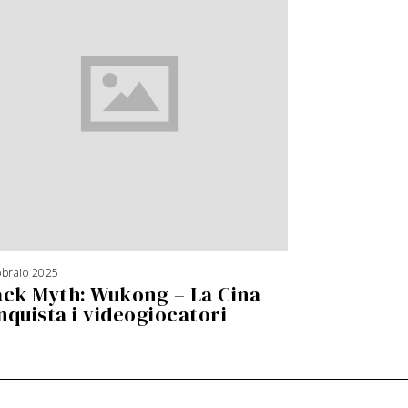
bbraio 2025
ack Myth: Wukong – La Cina
nquista i videogiocatori