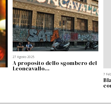
27 Agosto 2025
3
A
A proposito dello sgombero del
g
o
s
Leoncavallo…
t
o
2
7 Fe
0
2
Bl
6
co