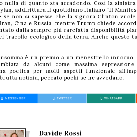
 nulla di quanto sta accadendo. Così la sinistra
lan, addirittura il quotidiano italiano “Il Manifes
 se non si sapesse che la signora Clinton vuole 
 Iran, Cina e Russia, mentre Trump chiede accordi 
ato dalla sempre più rarefatta disponibilità pla
el tracollo ecologico della terra. Anche questo t
 insomma è un premio a un menestrello innocuo, 
cambiata da alcuni come massima espressione 
a poetica per molti aspetti funzionale all’impe
rutta notizia, peccato pochi se ne avvedano.
MESSENGER
TWITTER
WHATSAPP
Davide Rossi