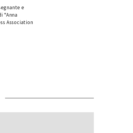
nsegnante e
di “Anna
ss Association