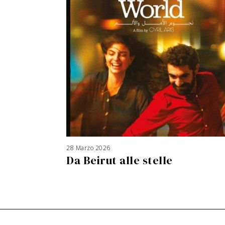
28 Marzo 2026
3
A
Da Beirut alle stelle
g
o
s
t
o
2
0
2
6