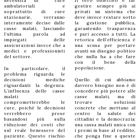
necessità di cure
Il vero obiettivo è far
ambulatoriali e
gestire sempre più ai
soprattutto di cure
privati un sistema che
stazionarie, verranno
deve invece restare sotto
interamente decise dalle
la gestione pubblica,
casse malati, lasciando
garantendo trasparenza
l’ultima parola ad
e pari accesso a tutti. La
impiegati delle
retorica dell’efficienza è
assicurazioni invece che a
una scusa per portare
medici e professionisti
avanti un disegno politico
del settore.
che nulla ha a che fare
con il bene della
popolazione.
In particolare, il
problema riguarda le
decisioni mediche
Quello di cui abbiamo
riguardanti la degenza.
davvero bisogno non è di
L’influenza delle casse
concedere più potere alle
malati
casse malati, ma di
comprometterebbe le
trovare soluzioni
cure, poiché le decisioni
concrete che mettano al
verrebbero prese
centro la salute dei
basandosi più sulla
cittadini e la democrazia:
riduzione dei costi che
una cassa malati unica con
sul reale benessere del
i premi in base al reddito,
paziente. Questo rischio
che ponga fine a queste