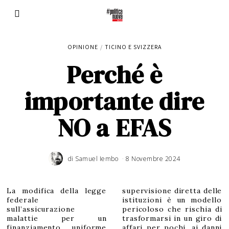
OPINIONE
/
TICINO E SVIZZERA
Perché è
importante dire
NO a EFAS
di
Samuel Iembo
8 Novembre 2024
La modifica della legge
supervisione diretta delle
federale
istituzioni è un modello
sull’assicurazione
pericoloso che rischia di
malattie per un
trasformarsi in un giro di
finanziamento uniforme
affari per pochi, ai danni