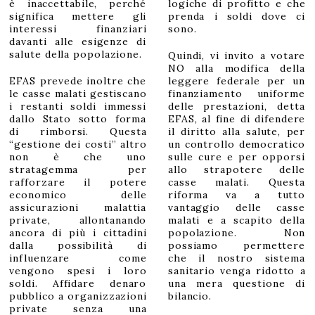
è inaccettabile, perché
logiche di profitto e che
significa mettere gli
prenda i soldi dove ci
interessi finanziari
sono.
davanti alle esigenze di
salute della popolazione.
Quindi, vi invito a votare
NO alla modifica della
EFAS prevede inoltre che
leggere federale per un
le casse malati gestiscano
finanziamento uniforme
i restanti soldi immessi
delle prestazioni, detta
dallo Stato sotto forma
EFAS, al fine di difendere
di rimborsi. Questa
il diritto alla salute, per
“gestione dei costi” altro
un controllo democratico
non è che uno
sulle cure e per opporsi
stratagemma per
allo strapotere delle
rafforzare il potere
casse malati. Questa
economico delle
riforma va a tutto
assicurazioni malattia
vantaggio delle casse
private, allontanando
malati e a scapito della
ancora di più i cittadini
popolazione. Non
dalla possibilità di
possiamo permettere
influenzare come
che il nostro sistema
vengono spesi i loro
sanitario venga ridotto a
soldi. Affidare denaro
una mera questione di
pubblico a organizzazioni
bilancio.
private senza una