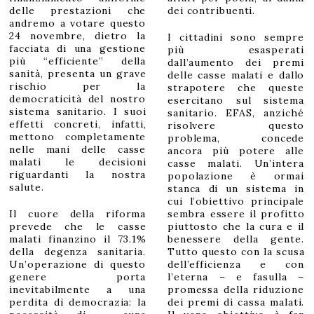
delle prestazioni che
dei contribuenti.
andremo a votare questo
24 novembre, dietro la
I cittadini sono sempre
facciata di una gestione
più esasperati
più “efficiente” della
dall’aumento dei premi
sanità, presenta un grave
delle casse malati e dallo
rischio per la
strapotere che queste
democraticità del nostro
esercitano sul sistema
sistema sanitario. I suoi
sanitario. EFAS, anziché
effetti concreti, infatti,
risolvere questo
mettono completamente
problema, concede
nelle mani delle casse
ancora più potere alle
malati le decisioni
casse malati. Un’intera
riguardanti la nostra
popolazione è ormai
salute.
stanca di un sistema in
cui l’obiettivo principale
Il cuore della riforma
sembra essere il profitto
prevede che le casse
piuttosto che la cura e il
malati finanzino il 73.1%
benessere della gente.
della degenza sanitaria.
Tutto questo con la scusa
Un’operazione di questo
dell’efficienza e con
genere porta
l’eterna – e fasulla –
inevitabilmente a una
promessa della riduzione
perdita di democrazia: la
dei premi di cassa malati.