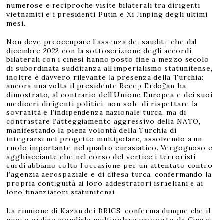
numerose e reciproche visite bilaterali tra dirigenti
vietnamiti e i presidenti Putin e Xi Jinping degli ultimi
mesi.
Non deve preoccupare l’assenza dei sauditi, che dal
dicembre 2022 con la sottoscrizione degli accordi
bilaterali con i cinesi hanno posto fine a mezzo secolo
di subordinata sudditanza all’imperialismo statunitense,
inoltre è davvero rilevante la presenza della Turchia:
ancora una volta il presidente Recep Erdoğan ha
dimostrato, al contrario dell’Unione Europea e dei suoi
mediocri dirigenti politici, non solo di rispettare la
sovranità e l’indipendenza nazionale turca, ma di
contrastare l’atteggiamento aggressivo della NATO,
manifestando la piena volontà della Turchia di
integrarsi nel progetto multipolare, assolvendo a un
ruolo importante nel quadro eurasiatico. Vergognoso e
agghiacciante che nel corso del vertice i terroristi
curdi abbiano colto l’occasione per un attentato contro
l’agenzia aerospaziale e di difesa turca, confermando la
propria contiguità ai loro addestratori israeliani e ai
loro finanziatori statunitensi.
La riunione di Kazan dei BRICS, conferma dunque che il
nuovo ordine mondiale multipolare proposto da Cina e