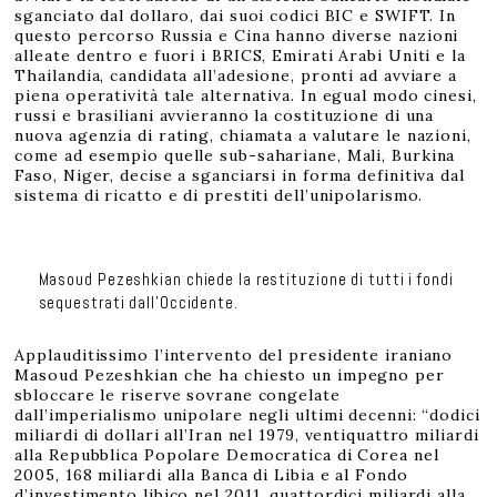
sganciato dal dollaro, dai suoi codici BIC e SWIFT. In
questo percorso Russia e Cina hanno diverse nazioni
alleate dentro e fuori i BRICS, Emirati Arabi Uniti e la
Thailandia, candidata all’adesione, pronti ad avviare a
piena operatività tale alternativa. In egual modo cinesi,
russi e brasiliani avvieranno la costituzione di una
nuova agenzia di rating, chiamata a valutare le nazioni,
come ad esempio quelle sub-sahariane, Mali, Burkina
Faso, Niger, decise a sganciarsi in forma definitiva dal
sistema di ricatto e di prestiti dell’unipolarismo.
Masoud Pezeshkian chiede la restituzione di tutti i fondi
sequestrati dall’Occidente.
Applauditissimo l’intervento del presidente iraniano
Masoud Pezeshkian che ha chiesto un impegno per
sbloccare le riserve sovrane congelate
dall’imperialismo unipolare negli ultimi decenni: “dodici
miliardi di dollari all’Iran nel 1979, ventiquattro miliardi
alla Repubblica Popolare Democratica di Corea nel
2005, 168 miliardi alla Banca di Libia e al Fondo
d’investimento libico nel 2011, quattordici miliardi alla