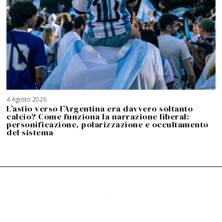
4 Agosto 2026
5
A
L’astio verso l’Argentina era davvero soltanto
g
o
calcio? Come funziona la narrazione liberal:
s
t
personificazione, polarizzazione e occultamento
o
2
del sistema
0
2
6