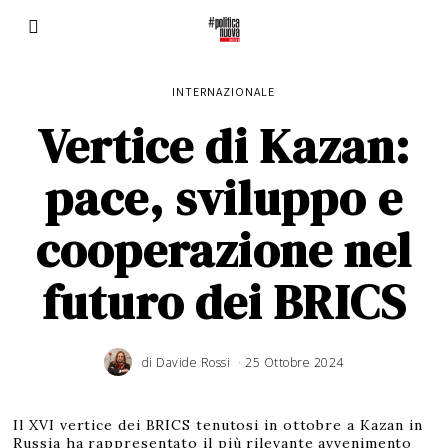
INTERNAZIONALE
Vertice di Kazan:
pace, sviluppo e
cooperazione nel
futuro dei BRICS
di
Davide Rossi
25 Ottobre 2024
Il XVI vertice dei BRICS tenutosi in ottobre a Kazan in
Russia ha rappresentato il più rilevante avvenimento