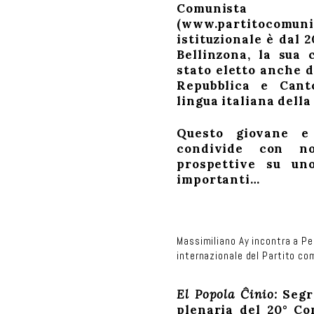
Comunista 
(
www.partitocomuni
istituzionale è dal 
Bellinzona, la sua 
stato eletto anche 
Repubblica e Cant
lingua italiana dell
Questo giovane e 
condivide con n
p
rospettive su un
importanti
…
Massimiliano Ay incontra a Pe
internazionale del Partito co
El Popola Ĉinio:
Segr
plenaria del 20° Co