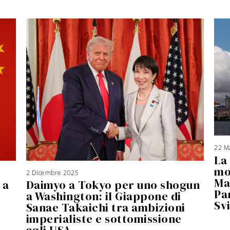
22 M
La
mo
2 Dicembre 2025
3
A
Ma
 a
Daimyo a Tokyo per uno shogun
g
o
Pa
s
a Washington: il Giappone di
t
o
Sv
Sanae Takaichi tra ambizioni
2
0
2
imperialiste e sottomissione
6