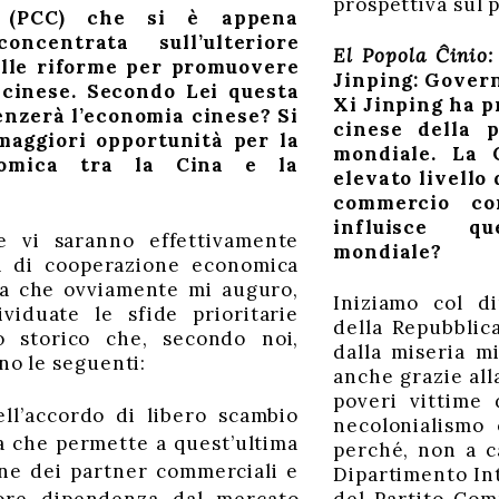
prospettiva sul 
 (PCC) che si è appena
ncentrata sull’ulteriore
El Popola Ĉinio
lle riforme per promuovere
Jinping: Govern
 cinese. Secondo Lei questa
Xi Jinping ha pr
enzerà l’economia cinese? Si
cinese della p
maggiori opportunità per la
mondiale. La 
nomica tra la Cina e la
elevato livello 
commercio co
influisce qu
e vi saranno effettivamente
mondiale?
à di cooperazione economica
sa che ovviamente mi auguro,
Iniziamo col di
viduate le sfide prioritarie
della Repubblic
o storico che, secondo noi,
dalla miseria m
no le seguenti:
anche grazie all
poveri vittime 
ell’accordo di libero scambio
necolonialismo 
ra che permette a quest’ultima
perché, non a c
one dei partner commerciali e
Dipartimento In