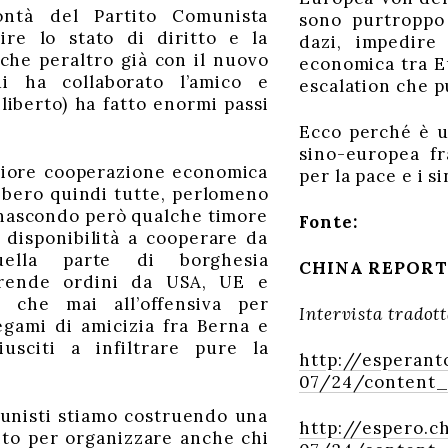
lontà del Partito Comunista
sono purtroppo 
ire lo stato di diritto e la
dazi, impedire
 che peraltro già con il nuovo
economica tra E
ui ha collaborato l’amico e
escalation che p
iberto) ha fatto enormi passi
Ecco perché è u
sino-europea fr
giore cooperazione economica
per la pace e i s
bbero quindi tutte, perlomeno
 nascondo però qualche timore
Fonte:
 disponibilità a cooperare da
uella parte di borghesia
CHINA REPORT
rende ordini da USA, UE e
 che mai all’offensiva per
Intervista tradott
legami di amicizia fra Berna e
sciti a infiltrare pure la
http://esperant
07/24/content_
unisti stiamo costruendo una
http://espero.c
ito per organizzare anche chi