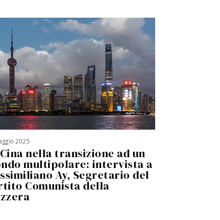
aggio 2025
1
9
 Cina nella transizione ad un
G
i
u
ndo multipolare: intervista a
g
n
ssimiliano Ay, Segretario del
o
2
0
rtito Comunista della
2
6
izzera