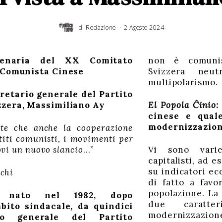
di
Redazione
2 Agosto 2024
lenaria del
XX
Comitato
non è comuni
o Comunista Cinese
Svizzera neut
multipolarismo.
gretario
generale
del Partito
zzera, Massimiliano Ay
El Popola Ĉinio
cinese e qual
modernizzazion
te che anche la cooperazione
titi comunisti, i movimenti per
rovi un nuovo slancio
…”
Vi sono varie
capitalisti, ad 
su indicatori ec
cchi
di fatto a favo
popolazione. La
, nato nel 1982, dopo
due caratter
bito sindacale, da quindici
modernizzazion
o generale del Partito