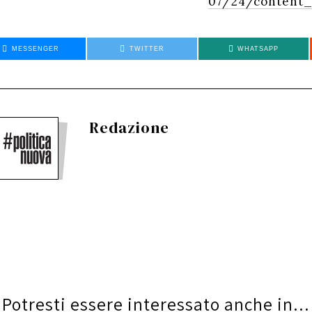
07/24/content_
MESSENGER
TWITTER
WHATSAPP
Redazione
Potresti essere interessato anche in...