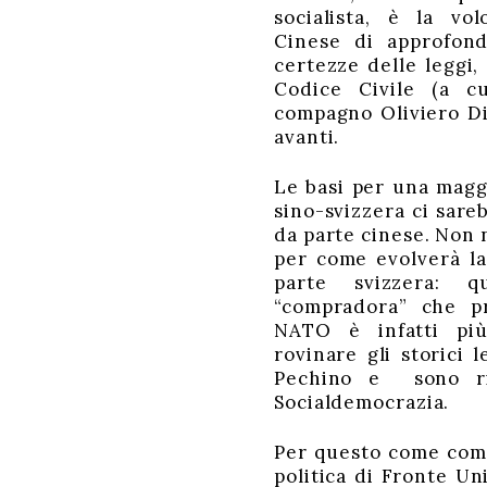
socialista, è la vo
Cinese di approfond
certezze delle leggi,
Codice Civile (a c
compagno Oliviero Dil
avanti.
Le basi per una mag
sino-svizzera ci sare
da parte cinese. Non
per come evolverà la
parte svizzera: q
“compradora” che p
NATO è infatti più
rovinare gli storici 
Pechino e sono riu
Socialdemocrazia.
Per questo come com
politica di Fronte Un