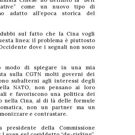
unista Cinese ho definito la “Belt
iative” come un nuovo tipo di
smo adatto all’epoca storica del
ubbi sul fatto che la Cina vogli
esta linea: il problema è piuttosto
 Occidente dove i segnali non sono
 modo di spiegare in una mia
sta sulla CGTN molti governi dei
no subalterni agli interessi degli
della NATO, non pensano ai loro
ali e favoriscono una politica dei
 nella Cina, al di là delle formule
plomatica, non un partner ma un
emonizzare e contrastare.
a presidente della Commissione
Leyen sul cosiddetto “de-risking”,