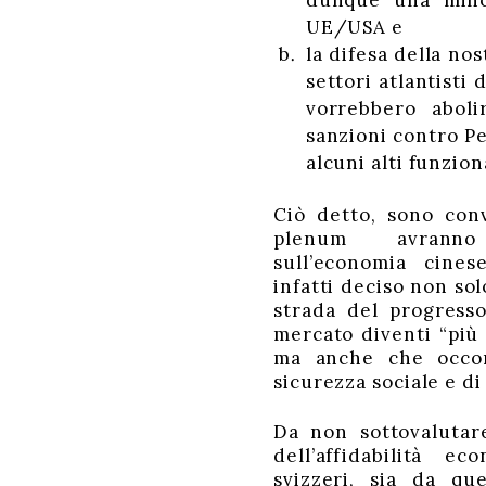
dunque una mino
UE/USA e
la difesa della nos
settori atlantisti 
vorrebbero aboli
sanzioni contro P
alcuni alti funzion
Ciò detto, sono conv
plenum avranno 
sull’economia cine
infatti deciso non so
strada del progresso 
mercato diventi “più
ma anche che occor
sicurezza sociale e di
Da non sottovalutare
dell’affidabilità e
svizzeri, sia da qu