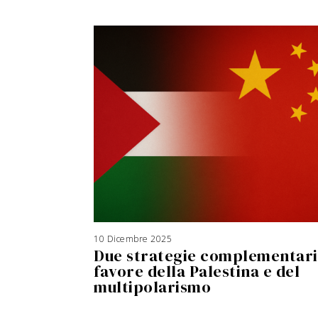
10 Dicembre 2025
3
A
Due strategie complementari
g
o
s
favore della Palestina e del
t
o
multipolarismo
2
0
2
6