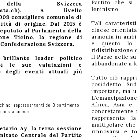
Partito che si 
della Svizzera
leninismo.
sta.ch)
. A livello
2008 consigliere comunale di
Tali caratteris
città di origine. Dal 2015 è
cinese orientat
deputato al Parlamento della
armonia in ambit
one Ticino, la regione di
e questo lo 
a Confederazione Svizzera.
ridistribuzione 
il Paese nelle s
brillante leader politico
abbandonate a lo
oi l
e
su
e
valutazion
i
e
o degli eventi
attuali
più
Tutto ciò rappr
cosiddetto Su
importare, ma u
L’emancipazione
Africa, Asia e
chino i rappresentanti del Dipartimento
concretamente an
munista cinese.
rappresenta l
multipolare che
etario Ay, la terza sessione
rinnovarsi e t
mitato Centrale del Partito