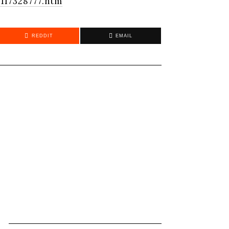
117328777.htm
REDDIT
EMAIL