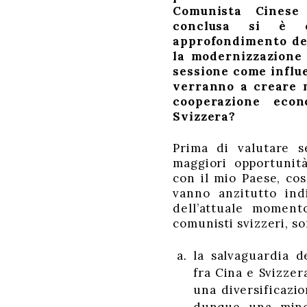
Comunista Cinese
conclusa si è co
approfondimento de
la modernizzazione
sessione come influ
verranno a creare 
cooperazione eco
Svizzera?
Prima di valutare s
maggiori opportunit
con il mio Paese, co
vanno anzitutto indi
dell’attuale moment
comunisti svizzeri, so
la salvaguardia d
fra Cina e Svizze
una diversificazi