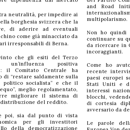
re dipendenza dal mercato
del Partito Com
and Road Init
internazionali
tra neutralità, per impedire ai
multipolarismo.
della borghesia svizzera che la
re, di aderire ad eventuali
Non ho quindi d
echino come già minacciato da
continuare su qu
ari irresponsabili di Berna.
da ricercare in
incoraggianti.
into che gli esiti del Terzo
un’influenza positiva
Come ho avuto
se: il Comitato Centrale ha
recente intervi
lo di “restare saldamente sulla
paesi europei so
politico socialista” e che il
Stati Uniti e 
 equo”, meglio regolamentato,
interessi nazion
re migliorare il sistema di
blocchi, vedendo
 distribuzione del reddito.
di cortesia di
avversario da d
 poi, sia dal punto di vista
conomica per gli investitori
Le parole dell
ello della democratizzazione
Europea Von der 