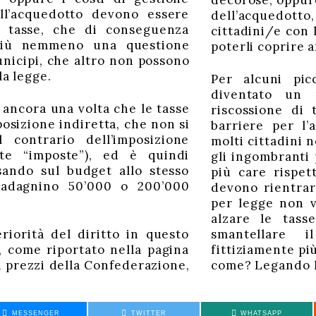
decorose, oppure
ell’acquedotto devono essere
dell’acquedotto
le tasse, che di conseguenza
cittadini/e con 
più nemmeno una questione
poterli coprire 
unicipi, che altro non possono
la legge.
Per alcuni pi
diventato un 
 ancora una volta che le tasse
riscossione di 
osizione indiretta, che non si
barriere per l’
 contrario dell’imposizione
molti cittadini 
tte “imposte”), ed è quindi
gli ingombranti 
sando sul budget allo stesso
più care rispet
adagnino 50’000 o 200’000
devono rientrar
per legge non v
alzare le tass
riorità del diritto in questo
smantellare i
 come riportato nella pagina
fittiziamente più
i prezzi della Confederazione,
come? Legando l
MESSENGER
TWITTER
WHATSAPP