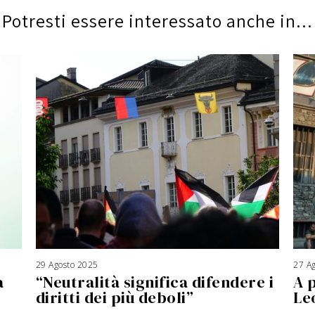
Potresti essere interessato anche in...
29 Agosto 2025
3
27 A
A
a
“Neutralità significa difendere i
A 
g
o
s
diritti dei più deboli”
Le
t
o
2