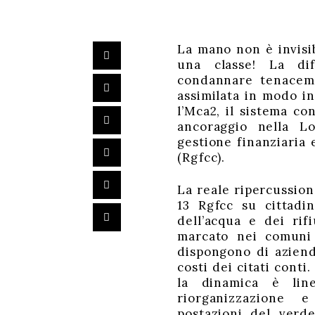
La mano non è invisib
una classe! La dif
condannare tenaceme
assimilata in modo i
l’Mca2, il sistema co
ancoraggio nella L
gestione finanziaria 
(Rgfcc).
La reale ripercussione
13 Rgfcc su cittadi
dell’acqua e dei rifi
marcato nei comuni 
dispongono di aziend
costi dei citati conti
la dinamica è line
riorganizzazione e
postazioni del verd