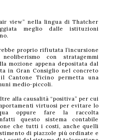
air view” nella lingua di Thatcher
giata meglio dalle istituzioni
ano.
ebbe proprio rifiutata l’incursione
l neoliberismo con stratagemmi
ella mozione appena depositata dal
ta in Gran Consiglio nel concreto
il Cantone Ticino permetta una
muni medio-piccoli.
tre alla causalità “positiva” per cui
portamenti virtuosi per evitare lo
cqua oppure fare la raccolta
Infatti questo sistema contabile
one che tutti i costi, anche quelli
lestimento di piazzole più ordinate e