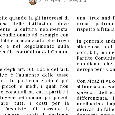
di
Lea Ferrari
28 Marzo 2024
ile quando fa gli interessi di
una “true and f
esa delle istituzioni deve
ormai padroneg
nte la cultura neoliberista,
rispetto all’itali
ncondizionato ad esempio con
ntabile armonizzato che trova
In generale andr
oc e nel Regolamento sulla
silenziosa de
e sulla contabilità dei Comuni
contabili, ma n
Partito Comunis
chiediamo che 
 degli art. 160 Loc e dell’art.
deroga per i Co
ni/e è l’aumento delle tasse
uti. In particolare ciò è più
Con Mca2 si va ol
piccoli e medi, i quali non
si innescano com
e comunali su cui ripartire i
spreco dell’a
. Invece nei comuni più piccoli
differenziata. 
are: tutti i costi per la
neoliberista imp
 l’acquisto di cassonetti,
derivati dall’al
e oppure i costi di gestione