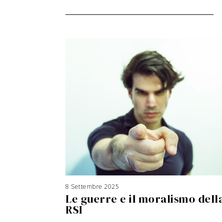
8 Settembre 2025
3
A
Le guerre e il moralismo dell
g
o
s
RSI
t
o
2