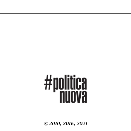
0
2
6
© 2010, 2016, 2021