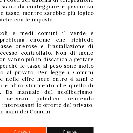
 i costi del sistema di telegestione
, siano da conteggiare e pesino su
le tasse, mentre sarebbe più logico
anche con le imposte.
ccoli e medi comuni il verde è
problema enorme che richiede
tasse onerose e l’installazione di
accesso controllato. Non di meno
non vanno più in discarica a gettare
perché le tasse al peso sono molto
to al privato. Per legge i Comuni
e nelle cifre nere entro 4 anni e
i è altro strumento che quello di
e. Da manuale del neoliberismo:
l servizio pubblico rendendo
 interessanti le offerte del privato,
e mani dei Comuni.
REDDIT
EMAIL