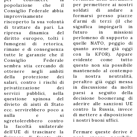
per permettere ai nostri
popolazione che il
soldati di andare a
Consiglio Federale abbia
formarsi presso piazze
improvvisamente
d’armi di terzi (il che
riscoperto la sua volontà
significa impiegarli in
di trattare da pari. La
futuro in missioni
ripresa dinamica del
perlomeno di supporto a
diritto europeo, tolti i
quelle NATO, peggio di
fumogeni di retorica,
quanto avviene già oggi
rimane e di conseguenza
con la KFOR). Appare
tutte le garanzie che il
evidente come tutto
Consiglio Federale
questo non sia possibile
sembra stia cercando di
mantenendo al contempo
ottenere negli ambiti
la nostra neutralità,
della protezione dei
peraltro già oggi messa
salari, contro i rischi di
in discussione da molti
privatizzazione dei
paesi a seguito della
servizi pubblici, nella
decisione boomerang di
questione spinosa del
aderire alle sanzioni UE
divieto di aiuti di Stato
contro la Russia, invece
ecc. servirebbero poco a
di mettere a disposizione
nulla e si
i nostri buoni uffici.
sgretolerebbero contro
la facoltà unilaterale
dell’UE di trascinare la
Fermare queste derive è