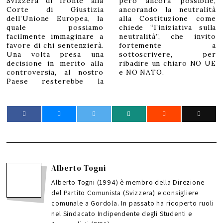
Svizzera di fronte alla
però ancora possibile,
Corte di Giustizia
ancorando la neutralità
dell’Unione Europea, la
alla Costituzione come
quale possiamo
chiede “l’iniziativa sulla
facilmente immaginare a
neutralità”, che invito
favore di chi sentenzierà.
fortemente a
Una volta presa una
sottoscrivere, per
decisione in merito alla
ribadire un chiaro NO UE
controversia, al nostro
e NO NATO.
Paese resterebbe la
Alberto Togni
Alberto Togni (1994) è membro della Direzione
del Partito Comunista (Svizzera) e consigliere
comunale a Gordola. In passato ha ricoperto ruoli
nel Sindacato Indipendente degli Studenti e