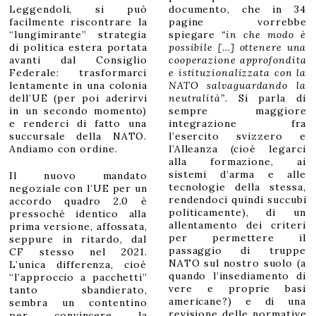
Leggendoli, si può
documento, che in 34
facilmente riscontrare la
pagine vorrebbe
“lungimirante” strategia
spiegare
“in che modo è
di politica estera portata
possibile […] ottenere una
avanti dal Consiglio
cooperazione approfondita
Federale: trasformarci
e istituzionalizzata con la
lentamente in una colonia
NATO salvaguardando la
dell’UE (per poi aderirvi
neutralità”
. Si parla di
in un secondo momento)
sempre maggiore
e renderci di fatto una
integrazione fra
succursale della NATO.
l’esercito svizzero e
Andiamo con ordine.
l’Alleanza (cioè legarci
alla formazione, ai
sistemi d’arma e alle
Il nuovo mandato
tecnologie della stessa,
negoziale con l’UE per un
rendendoci quindi succubi
accordo quadro 2.0 è
politicamente), di un
pressoché identico alla
allentamento dei criteri
prima versione, affossata,
per permettere il
seppure in ritardo, dal
passaggio di truppe
CF stesso nel 2021.
NATO sul nostro suolo (a
L’unica differenza, cioè
quando l’insediamento di
“l’approccio a pacchetti”
vere e proprie basi
tanto sbandierato,
americane?) e di una
sembra un contentino
revisione delle normative
per convincere la