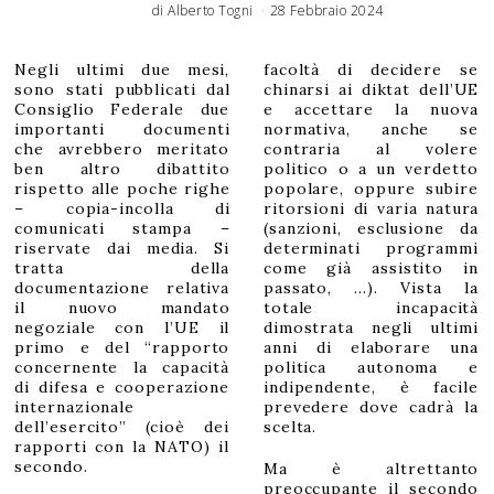
di
Alberto Togni
28 Febbraio 2024
Negli ultimi due mesi,
facoltà di decidere se
sono stati pubblicati dal
chinarsi ai diktat dell’UE
Consiglio Federale due
e accettare la nuova
importanti documenti
normativa, anche se
che avrebbero meritato
contraria al volere
ben altro dibattito
politico o a un verdetto
rispetto alle poche righe
popolare, oppure subire
– copia-incolla di
ritorsioni di varia natura
comunicati stampa –
(sanzioni, esclusione da
riservate dai media. Si
determinati programmi
tratta della
come già assistito in
documentazione relativa
passato, …). Vista la
il nuovo mandato
totale incapacità
negoziale con l’UE il
dimostrata negli ultimi
primo e del “rapporto
anni di elaborare una
concernente la capacità
politica autonoma e
di difesa e cooperazione
indipendente, è facile
internazionale
prevedere dove cadrà la
dell’esercito” (cioè dei
scelta.
rapporti con la NATO) il
secondo.
Ma è altrettanto
preoccupante il secondo