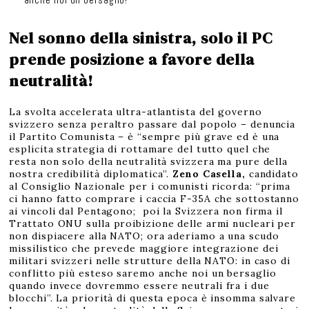
Nel sonno della sinistra, solo il PC
prende posizione a favore della
neutralità!
La svolta accelerata ultra-atlantista del governo
svizzero senza peraltro passare dal popolo – denuncia
il Partito Comunista – è “sempre più grave ed è una
esplicita strategia di rottamare del tutto quel che
resta non solo della neutralità svizzera ma pure della
nostra credibilità diplomatica”.
Zeno Casella,
candidato
al Consiglio Nazionale per i comunisti ricorda: “prima
ci hanno fatto comprare i caccia F-35A che sottostanno
ai vincoli dal Pentagono; poi la Svizzera non firma il
Trattato ONU sulla proibizione delle armi nucleari per
non dispiacere alla NATO; ora aderiamo a una scudo
missilistico che prevede maggiore integrazione dei
militari svizzeri nelle strutture della NATO: in caso di
conflitto più esteso saremo anche noi un bersaglio
quando invece dovremmo essere neutrali fra i due
blocchi”. La priorità di questa epoca è insomma salvare