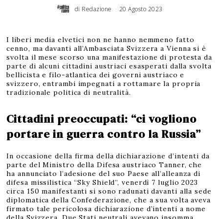
di
Redazione
20 Agosto 2023
I liberi media elvetici non ne hanno nemmeno fatto
cenno, ma davanti all’Ambasciata Svizzera a Vienna si è
svolta il mese scorso una manifestazione di protesta da
parte di alcuni cittadini austriaci esasperati dalla svolta
bellicista e filo-atlantica dei governi austriaco e
svizzero, entrambi impegnati a rottamare la propria
tradizionale politica di neutralità.
Cittadini preoccupati: “ci vogliono
portare in guerra contro la Russia”
In occasione della firma della dichiarazione d’intenti da
parte del Ministro della Difesa austriaco Tanner, che
ha annunciato l’adesione del suo Paese all’alleanza di
difesa missilistica “Sky Shield”, venerdì 7 luglio 2023
circa 150 manifestanti si sono radunati davanti alla sede
diplomatica della Confederazione, che a sua volta aveva
firmato tale pericolosa dichiarazione d’intenti a nome
della Svizzera. Due Stati neutrali avevano insomma