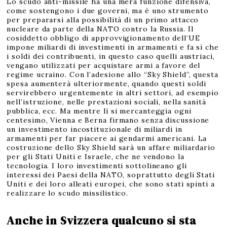
Lo scudo anti-missile ha una mera funzione difensiva,
come sostengono i due governi, ma è uno strumento
per prepararsi alla possibilità di un primo attacco
nucleare da parte della NATO contro la Russia. Il
cosiddetto obbligo di approvvigionamento dell’UE
impone miliardi di investimenti in armamenti e fa sì che
i soldi dei contribuenti, in questo caso quelli austriaci,
vengano utilizzati per acquistare armi a favore del
regime ucraino. Con l’adesione allo “Sky Shield”, questa
spesa aumenterà ulteriormente, quando questi soldi
servirebbero urgentemente in altri settori, ad esempio
nell’istruzione, nelle prestazioni sociali, nella sanità
pubblica, ecc. Ma mentre lì si mercanteggia ogni
centesimo, Vienna e Berna firmano senza discussione
un investimento incostituzionale di miliardi in
armamenti per far piacere ai gendarmi americani. La
costruzione dello Sky Shield sarà un affare miliardario
per gli Stati Uniti e Israele, che ne vendono la
tecnologia. I loro investimenti sottolineano gli
interessi dei Paesi della NATO, soprattutto degli Stati
Uniti e dei loro alleati europei, che sono stati spinti a
realizzare lo scudo missilistico.
Anche in Svizzera qualcuno si sta