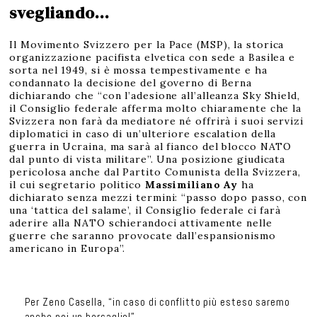
svegliando…
Il Movimento Svizzero per la Pace (MSP), la storica
organizzazione pacifista elvetica con sede a Basilea e
sorta nel 1949, si è mossa tempestivamente e ha
condannato la decisione del governo di Berna
dichiarando che “con l’adesione all’alleanza Sky Shield,
il Consiglio federale afferma molto chiaramente che la
Svizzera non farà da mediatore né offrirà i suoi servizi
diplomatici in caso di un’ulteriore escalation della
guerra in Ucraina, ma sarà al fianco del blocco NATO
dal punto di vista militare”. Una posizione giudicata
pericolosa anche dal Partito Comunista della Svizzera,
il cui segretario politico
Massimiliano Ay
ha
dichiarato senza mezzi termini: “passo dopo passo, con
una ‘tattica del salame’, il Consiglio federale ci farà
aderire alla NATO schierandoci attivamente nelle
guerre che saranno provocate dall’espansionismo
americano in Europa”.
Per Zeno Casella, “in caso di conflitto più esteso saremo
anche noi un bersaglio!”