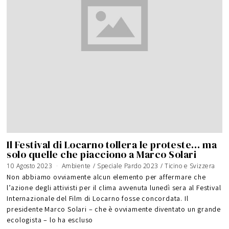
Il Festival di Locarno tollera le proteste… ma
solo quelle che piacciono a Marco Solari
10 Agosto 2023
3
Ambiente
/
Speciale Pardo 2023
/
Ticino e Svizzera
0
A
Non abbiamo ovviamente alcun elemento per affermare che
g
o
l’azione degli attivisti per il clima avvenuta lunedì sera al Festival
s
t
Internazionale del Film di Locarno fosse concordata. Il
o
2
0
presidente Marco Solari – che è ovviamente diventato un grande
2
3
ecologista – lo ha escluso