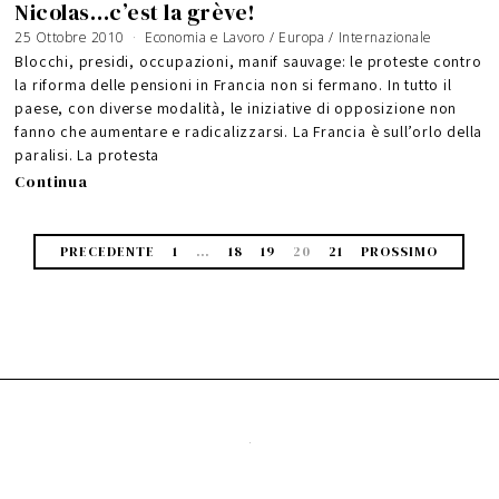
Nicolas…c’est la grève!
25 Ottobre 2010
3
Economia e Lavoro
/
Europa
/
Internazionale
N
o
Blocchi, presidi, occupazioni, manif sauvage: le proteste contro
v
e
la riforma delle pensioni in Francia non si fermano. In tutto il
m
b
paese, con diverse modalità, le iniziative di opposizione non
r
e
2
fanno che aumentare e radicalizzarsi. La Francia è sull’orlo della
0
1
paralisi. La protesta
0
Continua
PRECEDENTE
1
…
18
19
20
21
PROSSIMO