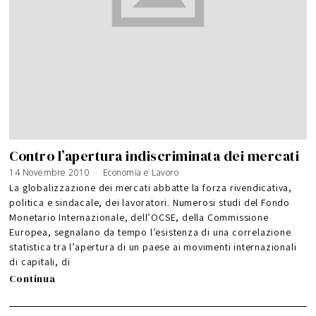
Contro l’apertura indiscriminata dei mercati
14 Novembre 2010
1
Economia e Lavoro
9
G
La globalizzazione dei mercati abbatte la forza rivendicativa,
e
n
politica e sindacale, dei lavoratori. Numerosi studi del Fondo
n
a
Monetario Internazionale, dell’OCSE, della Commissione
i
o
2
Europea, segnalano da tempo l’esistenza di una correlazione
0
1
statistica tra l’apertura di un paese ai movimenti internazionali
1
di capitali, di
Continua