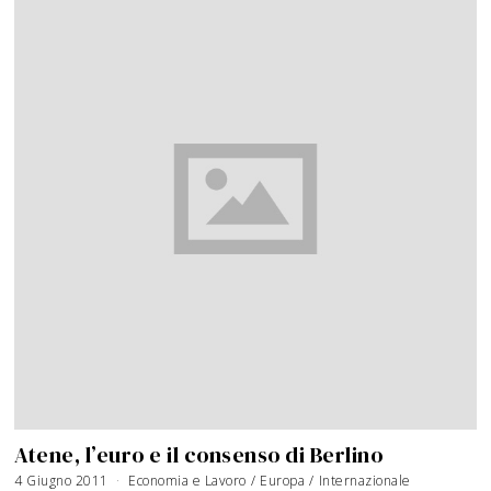
Atene, l’euro e il consenso di Berlino
4 Giugno 2011
2
Economia e Lavoro
/
Europa
/
Internazionale
0