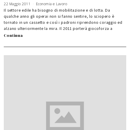
22 Maggio 2011
1
Economia e Lavoro
8
L
Il settore edile ha bisogno di mobilitazione e di lotta. Da
u
g
qualche anno gli operai non si fanno sentire, lo sciopero è
l
i
tornato in un cassetto e così i padroni riprendono coraggio ed
o
2
0
alzano ulteriormente la mira. Il 2011 porterà giocoforza a
1
1
Continua