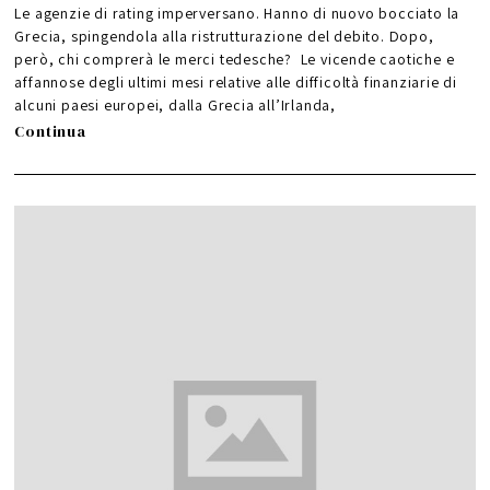
G
Le agenzie di rating imperversano. Hanno di nuovo bocciato la
i
u
Grecia, spingendola alla ristrutturazione del debito. Dopo,
g
n
però, chi comprerà le merci tedesche? Le vicende caotiche e
o
2
0
affannose degli ultimi mesi relative alle difficoltà finanziarie di
1
6
alcuni paesi europei, dalla Grecia all’Irlanda,
Continua