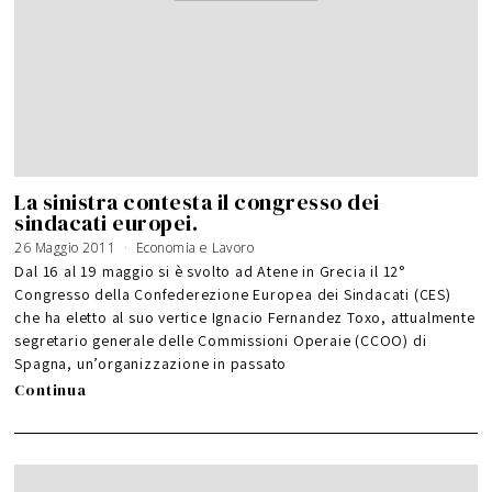
La sinistra contesta il congresso dei
sindacati europei.
26 Maggio 2011
2
Economia e Lavoro
3
A
Dal 16 al 19 maggio si è svolto ad Atene in Grecia il 12°
p
r
Congresso della Confederezione Europea dei Sindacati (CES)
i
l
che ha eletto al suo vertice Ignacio Fernandez Toxo, attualmente
e
2
0
segretario generale delle Commissioni Operaie (CCOO) di
2
0
Spagna, un’organizzazione in passato
Continua