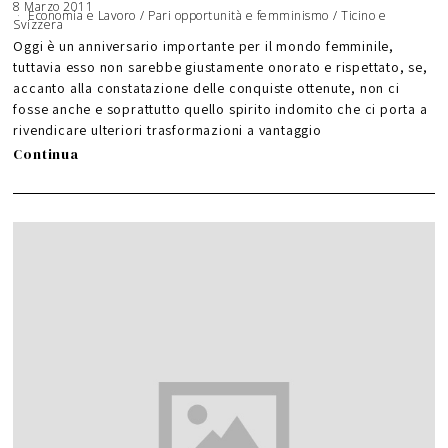
8 Marzo 2011
1
Economia e Lavoro
7
/
Pari opportunità e femminismo
/
Ticino e
Svizzera
M
a
r
Oggi è un anniversario importante per il mondo femminile,
z
o
tuttavia esso non sarebbe giustamente onorato e rispettato, se,
2
0
accanto alla constatazione delle conquiste ottenute, non ci
1
1
fosse anche e soprattutto quello spirito indomito che ci porta a
rivendicare ulteriori trasformazioni a vantaggio
Continua