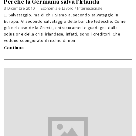
Perché la Germania salva l’Irlanda
3 Dicembre 2010
5
Economia e Lavoro
/
Internazionale
D
i
1. Salvataggio, ma di chi? Siamo al secondo salvataggio in
c
e
Europa. Al secondo salvataggio delle banche tedesche. Come
m
b
già nel caso della Grecia, chi sicuramente guadagna dalla
r
e
2
soluzione della crisi irlandese, infatti, sono i creditori. Che
0
1
vedono scongiurato il rischio di non
0
Continua