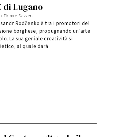
 di Lugano
/
Ticino e Svizzera
sandr Rodčenko è tra i promotori del
visione borghese, propugnando un’arte
o. La sua geniale creatività si
ietico, al quale darà