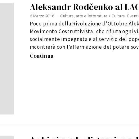
Aleksandr Rodčenko al LAC
6 Marzo 2016
3
Cultura, arte e letteratura
/
Cultura+Eventi
G
i
Poco prima della Rivoluzione d’Ottobre Alek
u
g
n
Movimento Costruttivista, che rifiuta ogni 
o
2
0
socialmente impegnata e al servizio del popol
1
6
incontrerà con l’affermazione del potere sov
Continua