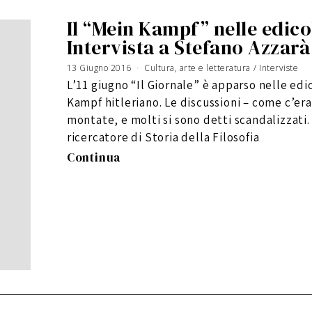
Il “Mein Kampf” nelle edico
Intervista a Stefano Azzarà
13 Giugno 2016
2
Cultura, arte e letteratura
/
Interviste
4
G
L’11 giugno “Il Giornale” è apparso nelle edi
i
u
g
Kampf hitleriano. Le discussioni – come c’e
n
o
2
montate, e molti si sono detti scandalizzati.
0
1
ricercatore di Storia della Filosofia
6
Continua