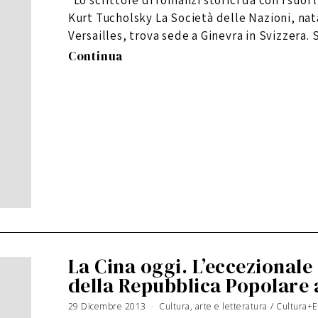
“Lo scrittore di romanzi storici dà con i suoi
u
g
n
Kurt Tucholsky La Società delle Nazioni, nata
o
2
0
Versailles, trova sede a Ginevra in Svizzera. 
1
6
Continua
La Cina oggi. L’eccezional
della Repubblica Popolare a
29 Dicembre 2013
4
Cultura, arte e letteratura
/
Cultura+E
G