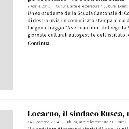
9 Aprile 2015
4
Cultura, arte e letteratura
/
Cultura+Eventi
M
a
Un ex-studente della Scuola Cantonale di C
g
g
i
di destra invia un comunicato stampa in cui 
o
2
0
lungometraggio “A serbian film” del regista 
2
0
giornate culturali autogestite dell’istituto,
Continua
Locarno, il sindaco Rusca,
14 Dicembre 2014
3
Cultura, arte e letteratura
/
Cultura+E
G
i