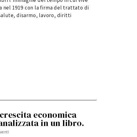
 libri l’immagine del tempo in cui vive”
 nel 1919 con la firma del trattato di
Salute, disarmo, lavoro, diritti
e crescita economica
nalizzata in un libro.
venti