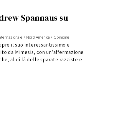
Andrew Spannaus su
nternazionale
/
Nord America
/
Opinione
apre il suo interessantissimo e
ito da Mimesis, con un’affermazione
che, al di là delle sparate razziste e