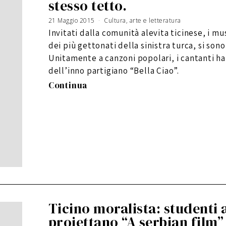
stesso tetto.
21 Maggio 2015
1
Cultura, arte e letteratura
9
N
Invitati dalla comunità alevita ticinese, i mu
o
v
e
dei più gettonati della sinistra turca, si son
m
b
r
Unitamente a canzoni popolari, i cantanti ha
e
2
dell’inno partigiano “Bella Ciao”.
0
1
7
Continua
Ticino moralista: studenti
proiettano “A serbian film”