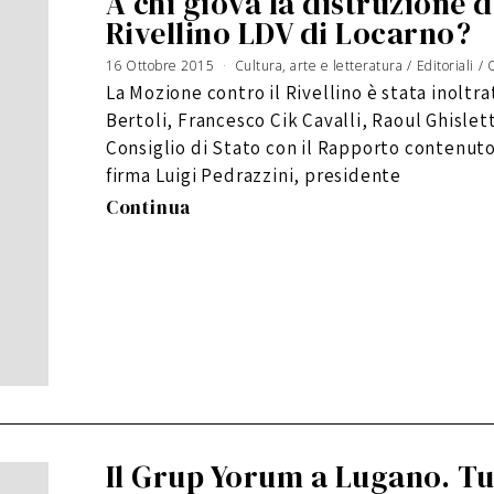
A chi giova la distruzione d
Rivellino LDV di Locarno?
16 Ottobre 2015
5
Cultura, arte e letteratura
/
Editoriali
/
G
e
La Mozione contro il Rivellino è stata inoltra
n
n
a
Bertoli, Francesco Cik Cavalli, Raoul Ghisletta
i
o
2
Consiglio di Stato con il Rapporto contenuto
0
1
firma Luigi Pedrazzini, presidente
7
Continua
Il Grup Yorum a Lugano. Tur