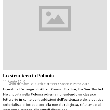
Lo straniero in Polonia
11 Agosto 2016
Eventi ricreativi, culturali e artistici
/
Speciale Pardo 2016
Ispirato a L’étranger di Albert Camus, The Sun, the Sun Blinded
Me ci porta nella Polonia odierna riprendendo un classico
letterario in cui le contraddizioni dell’esistenza e della politica
colonialista si intrecciano alla morale religiosa, riflettendo al
contempo attorno alle attuali dinamiche