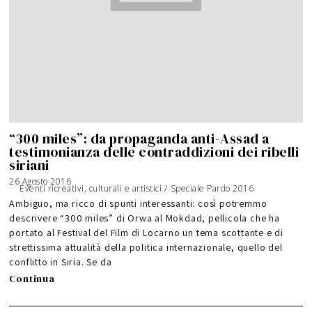
“300 miles”: da propaganda anti-Assad a
testimonianza delle contraddizioni dei ribelli
siriani
26 Agosto 2016
Eventi ricreativi, culturali e artistici
/
Speciale Pardo 2016
Ambiguo, ma ricco di spunti interessanti: così potremmo
descrivere “300 miles” di Orwa al Mokdad, pellicola che ha
portato al Festival del Film di Locarno un tema scottante e di
strettissima attualità della politica internazionale, quello del
conflitto in Siria. Se da
Continua