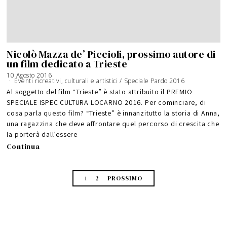
Nicolò Mazza de’ Piccioli, prossimo autore di
un film dedicato a Trieste
10 Agosto 2016
Eventi ricreativi, culturali e artistici
/
Speciale Pardo 2016
Al soggetto del film “Trieste” è stato attribuito il PREMIO
SPECIALE ISPEC CULTURA LOCARNO 2016. Per cominciare, di
cosa parla questo film? “Trieste” è innanzitutto la storia di Anna,
una ragazzina che deve affrontare quel percorso di crescita che
la porterà dall’essere
Continua
1
2
PROSSIMO