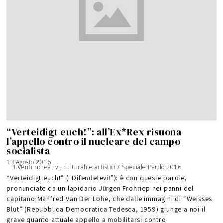
“Verteidigt euch!”: all’Ex*Rex risuona
l’appello contro il nucleare del campo
socialista
13 Agosto 2016
1
5
Eventi ricreativi, culturali e artistici
/
Speciale Pardo 2016
A
g
“Verteidigt euch!” (“Difendetevi!”): è con queste parole,
o
s
pronunciate da un lapidario Jürgen Frohriep nei panni del
t
o
2
capitano Manfred Van Der Lohe, che dalle immagini di “Weisses
0
1
Blut” (Repubblica Democratica Tedesca, 1959) giunge a noi il
6
grave quanto attuale appello a mobilitarsi contro