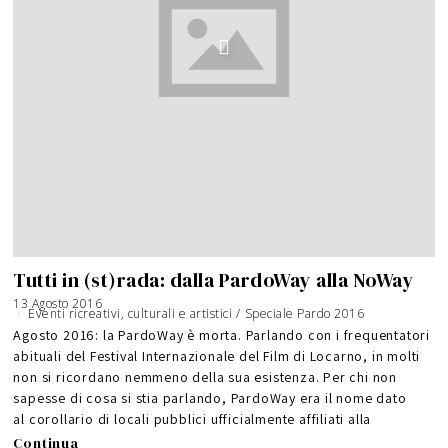
Tutti in (st)rada: dalla PardoWay alla NoWay
13 Agosto 2016
3
0
Eventi ricreativi, culturali e artistici
/
Speciale Pardo 2016
A
g
Agosto 2016: la PardoWay è morta. Parlando con i frequentatori
o
s
abituali del Festival Internazionale del Film di Locarno, in molti
t
o
2
non si ricordano nemmeno della sua esistenza. Per chi non
0
1
sapesse di cosa si stia parlando, PardoWay era il nome dato
6
al corollario di locali pubblici ufficialmente affiliati alla
Continua