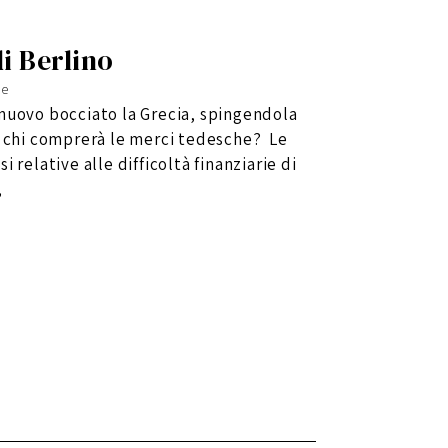
di Berlino
le
 nuovo bocciato la Grecia, spingendola
, chi comprerà le merci tedesche? Le
 relative alle difficoltà finanziarie di
,