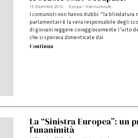
15 Dicembre 2010
1
Europa
/
Internazionale
9
G
I comunisti non hanno dubbi: “la blindatura m
e
n
n
parlamentari è la vera responsabile degli sco
a
i
o
di giovani reggere coraggiosamente l’urto de
2
0
che si sperava dimenticate dai
1
1
Continua
La “Sinistra Europea”: un p
l’unanimità