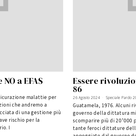
e NO a EFAS
Essere rivoluzio
86
sicurazione malattie per
26 Agosto 2024
Speciale Pardo 
zioni che andremo a
Guatamela, 1976. Alcuni r
cciata di una gestione più
governo della dittatura mil
ave rischio per la
scomparire più di 20’000 pe
io. I
tante feroci dittature dell
appoggiate dal governo de