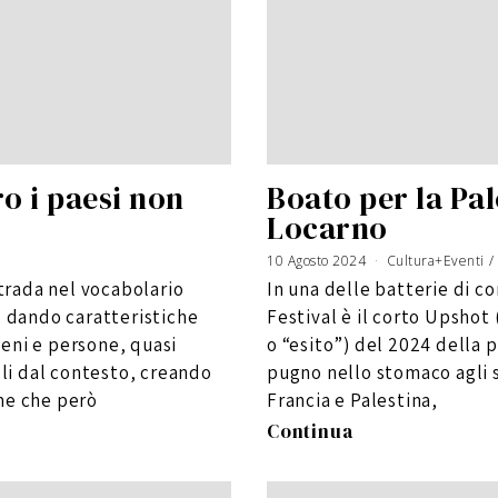
o i paesi non
Boato per la Pale
Locarno
10 Agosto 2024
Cultura+Eventi
/
strada nel vocabolario
In una delle batterie di c
, dando caratteristiche
Festival è il corto Upshot
eni e persone, quasi
o “esito”) del 2024 della 
i dal contesto, creando
pugno nello stomaco agli s
me che però
Francia e Palestina,
Continua