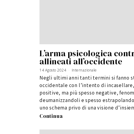
L’arma psicologica contr
allineati all’occidente
14 Agosto 2024
1
Internazionale
9
A
Negli ultimi anni tanti termini si fanno 
g
o
s
occidentale con l’intento di incasellare
t
o
2
positive, ma più spesso negative, fenom
0
2
deumanizzandoli e spesso estrapolandol
4
uno schema privo di una visione d’insie
Continua