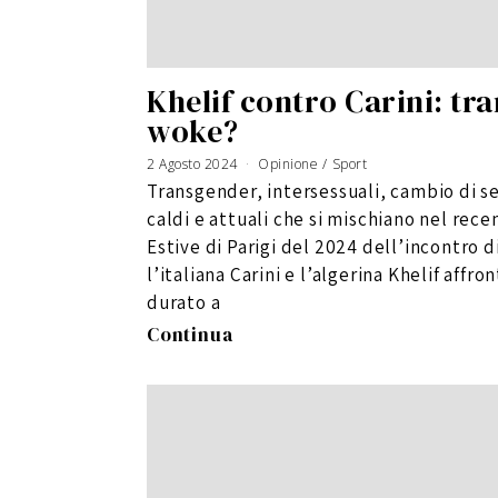
Khelif contro Carini: tra
woke?
2 Agosto 2024
Opinione
/
Sport
Transgender, intersessuali, cambio di s
caldi e attuali che si mischiano nel rece
Estive di Parigi del 2024 dell’incontro d
l’italiana Carini e l’algerina Khelif affro
durato a
Continua