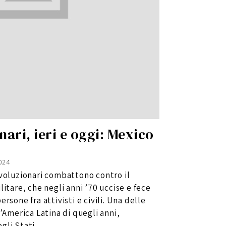
nari, ieri e oggi: Mexico
2024
ivoluzionari combattono contro il
itare, che negli anni ’70 uccise e fece
rsone fra attivisti e civili. Una delle
’America Latina di quegli anni,
gli Stati