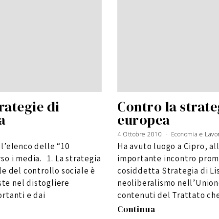
rategie di
Contro la strate
a
europea
4 Ottobre 2010
6
Economia e Lavo
G
i
l’elenco delle “10
Ha avuto luogo a Cipro, al
u
g
n
so i media. 1. La strategia
importante incontro promo
o
2
0
e del controllo sociale è
cosiddetta Strategia di Li
1
6
ste nel distogliere
neoliberalismo nell’Union
rtanti e dai
contenuti del Trattato che
Continua