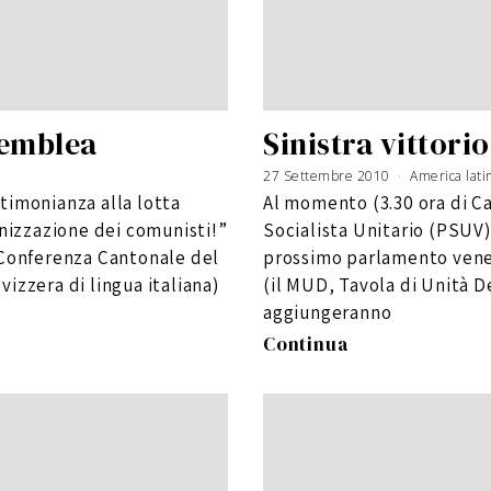
semblea
Sinistra vittori
27 Settembre 2010
6
America lati
G
i
timonianza alla lotta
Al momento (3.30 ora di Car
u
g
n
anizzazione dei comunisti!”
Socialista Unitario (PSUV)
o
2
0
 Conferenza Cantonale del
prossimo parlamento venez
1
6
izzera di lingua italiana)
(il MUD, Tavola di Unità D
aggiungeranno
Continua