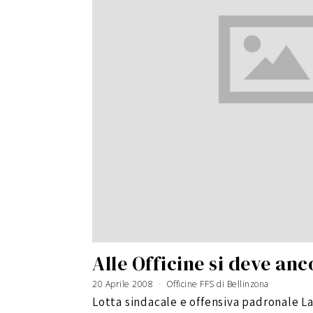
Alle Officine si deve anc
20 Aprile 2008
6
Officine FFS di Bellinzona
G
i
Lotta sindacale e offensiva padronale La
u
g