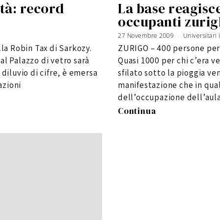
tà: record
La base reagisce
occupanti zurig
27 Novembre 2009
6
Universitari i
G
i
lla Robin Tax di Sarkozy.
ZURIGO – 400 persone per 
u
g
n
al Palazzo di vetro sarà
Quasi 1000 per chi c’era v
o
2
0
 diluvio di cifre, è emersa
sfilato sotto la pioggia v
1
6
azioni
manifestazione che in qua
dell’occupazione dell’aul
Continua