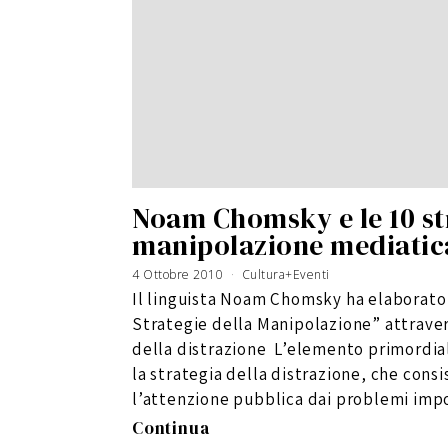
Noam Chomsky e le 10 st
manipolazione mediatic
4 Ottobre 2010
6
Cultura+Eventi
G
i
Il linguista Noam Chomsky ha elaborato 
u
g
n
Strategie della Manipolazione” attraver
o
2
0
della distrazione L’elemento primordial
1
6
la strategia della distrazione, che consi
l’attenzione pubblica dai problemi impo
Continua