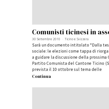
Comunisti ticinesi in as
30 Settembre 2010
4
Ticino e Svizzera
G
i
Sarà un documento intitolato “Dalla tes
u
g
n
sociale: le elezioni come tappa di riorg
o
2
0
a guidare la discussione della prossima
1
6
Partito Comunista del Cantone Ticino (Sv
prevista il 10 ottobre sul tema delle
Continua