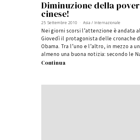
Diminuzione della pover
cinese!
25 Settembre 2010
6
Asia
/
Internazionale
G
i
Nei giorni scorsi l’attenzione è andata a
u
g
n
Giovedì il protagonista delle cronache d
o
2
0
Obama. Tra l’uno e l’altro, in mezzo a un
1
6
almeno una buona notizia: secondo le N
Continua