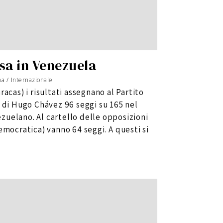
osa in Venezuela
na
/
Internazionale
acas) i risultati assegnano al Partito
 di Hugo Chávez 96 seggi su 165 nel
uelano. Al cartello delle opposizioni
emocratica) vanno 64 seggi. A questi si