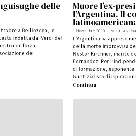
anguisughe delle
Muore l’ex-presi
l’Argentina. Il c
latinoamerican
ottobre a Bellinzona, in
1 Novembre 2010
5
America latina
N
o
testa indetta dai Verdi del
L’Argentina ha appreso me
v
e
m
derito con forza,
della morte improvvisa de
b
r
ssociazione dei
e
Nestor Kirchner, marito de
2
0
Fernandez. Per l’indipende
1
0
di formazione, esponente d
Giustizialista di ispirazio
Continua