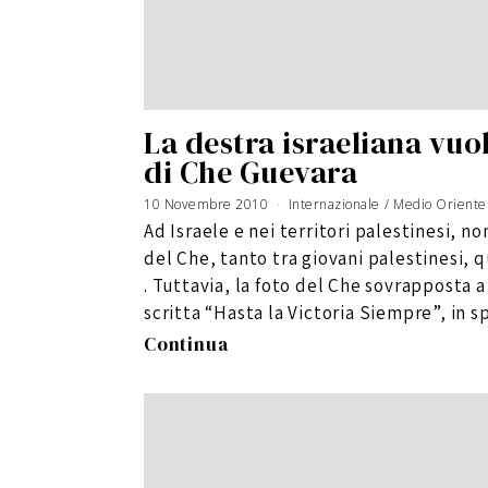
La destra israeliana vuol
di Che Guevara
10 Novembre 2010
1
Internazionale
/
Medio Oriente
9
G
Ad Israele e nei territori palestinesi, n
e
n
n
del Che, tanto tra giovani palestinesi, q
a
i
o
. Tuttavia, la foto del Che sovrapposta a
2
0
scritta “Hasta la Victoria Siempre”, in s
1
1
Continua