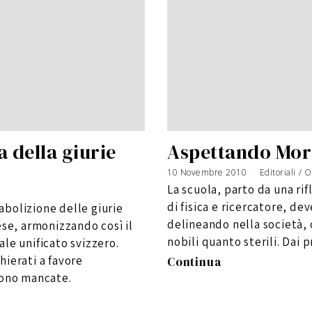
a della giurie
Aspettando Mori
10 Novembre 2010
Editoriali
/
O
La scuola, parto da una ri
di fisica e ricercatore, de
bolizione delle giurie
delineando nella società, 
ese, armonizzando così il
nobili quanto sterili. Dai 
le unificato svizzero.
chierati a favore
Continua
sono mancate.