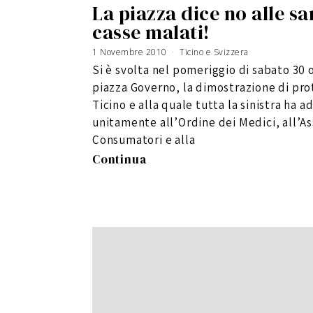
La piazza dice no alle s
casse malati!
1 Novembre 2010
1
Ticino e Svizzera
9
G
Si è svolta nel pomeriggio di sabato 30 
e
n
n
piazza Governo, la dimostrazione di pro
a
i
o
Ticino e alla quale tutta la sinistra ha a
2
0
unitamente all’Ordine dei Medici, all’A
1
1
Consumatori e alla
Continua