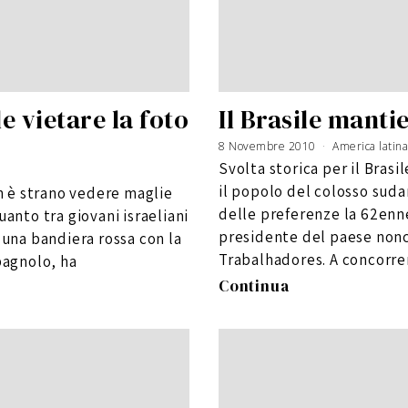
e vietare la foto
Il Brasile manti
8 Novembre 2010
1
America latina
9
G
Svolta storica per il Bras
e
n
n
il popolo del colosso suda
on è strano vedere maglie
a
i
o
delle preferenze la 62enn
uanto tra giovani israeliani
2
0
presidente del paese non
1
 una bandiera rossa con la
1
Trabalhadores. A concorre
pagnolo, ha
Continua