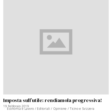
Imposta sull’utile: rendiamola progressiva!
19 Febbraio 2019
Economia e Lavoro
/
Editoriali
/
Opinione
/
Ticino e Svizzera