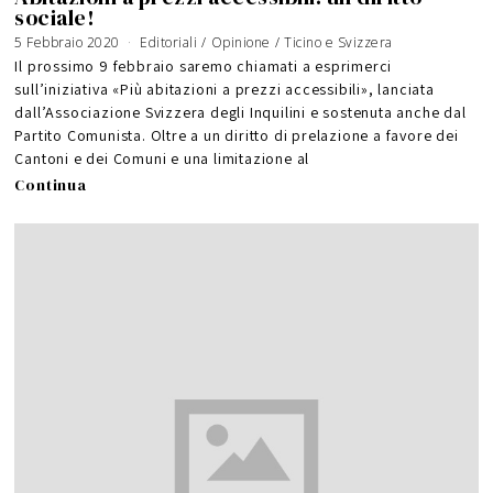
sociale!
5 Febbraio 2020
6
Editoriali
/
Opinione
/
Ticino e Svizzera
F
e
Il prossimo 9 febbraio saremo chiamati a esprimerci
b
b
sull’iniziativa «Più abitazioni a prezzi accessibili», lanciata
r
a
dall’Associazione Svizzera degli Inquilini e sostenuta anche dal
i
o
2
Partito Comunista. Oltre a un diritto di prelazione a favore dei
0
2
Cantoni e dei Comuni e una limitazione al
0
Continua