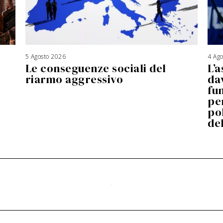
5 Agosto 2026
4 Ag
Le conseguenze sociali del
L’a
riarmo aggressivo
da
fu
pe
po
de