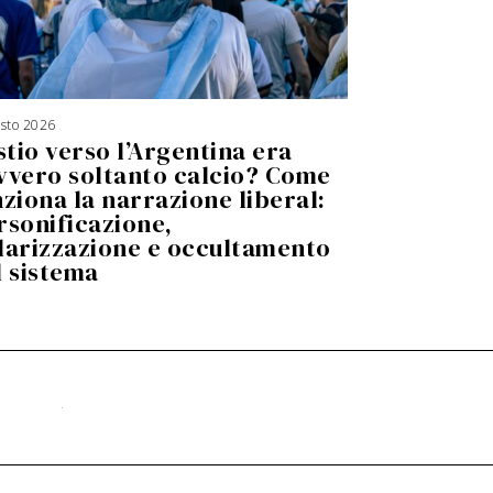
osto 2026
5
A
stio verso l’Argentina era
g
o
s
vvero soltanto calcio? Come
t
o
nziona la narrazione liberal:
2
0
2
rsonificazione,
6
larizzazione e occultamento
l sistema