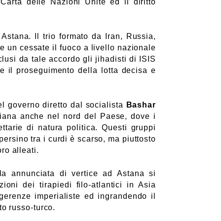
arta delle Nazioni Unite ed il diritto
 Astana. Il trio formato da Iran, Russia,
e un cessate il fuoco a livello nazionale
usi da tale accordo gli jihadisti di ISIS
e il proseguimento della lotta decisa e
el governo diretto dal socialista
Bashar
iriana anche nel nord del Paese, dove i
ettarie di natura politica. Questi gruppi
rsino tra i curdi è scarso, ma piuttosto
ro alleati.
lla annunciata di vertice ad Astana si
oni dei tirapiedi filo-atlantici in Asia
ngerenze imperialiste ed ingrandendo il
to russo-turco.