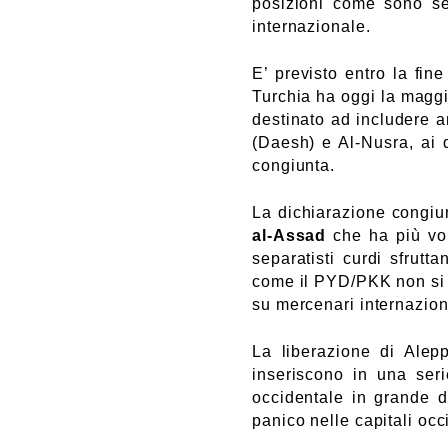
posizioni come sono sem
internazionale.
E’ previsto entro la fin
Turchia ha oggi la maggio
destinato ad includere an
(Daesh) e Al-Nusra, ai 
congiunta.
La dichiarazione congiun
al-Assad
che ha più vol
separatisti curdi sfrutt
come il PYD/PKK non si a
su mercenari internaziona
La liberazione di Alepp
inseriscono in una serie
occidentale in grande d
panico nelle capitali occ