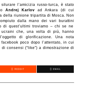
 silurare l’amicizia russo-turca, è stato
sso
Andrej Karlov
ad Ankara
(di cui
lia della riunione tripartita di Mosca. Non
compiuto
dalla mano d
e
i vari
burattini
o di quest’ultimi troviamo – chi se ne
 ucraini che, una volta di più, hanno
’oggetto di glorificazione. Una nota
 facebook poco dopo l’attentato,
in cui
 di consensi (“
like”) a dimostrazione di
REDDIT
EMAIL