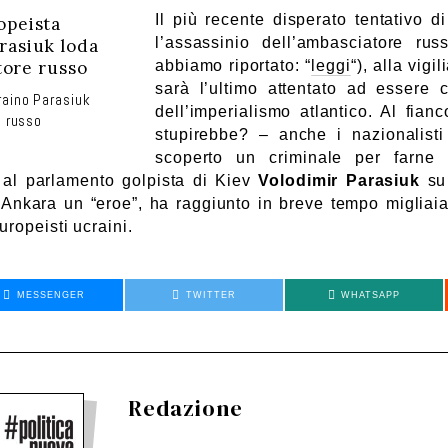
Il più recente disperato tentativo di
l’
assassinio
dell’ambasciatore ru
abbiamo riportato: “
leggi
“), alla vigi
sarà l’ultimo
attentato
ad essere
raino Parasiuk
dell’imper
ialismo
atlantico. Al fianc
e russo
stupirebbe? – anche i nazionalisti
scoperto un criminale per farne l
o
al parlamento golpista di Kiev
Volodimir Parasiuk
su
 Ankara un “eroe”, ha
raggiunto in breve tempo
migliaia
uropeisti ucraini.
MESSENGER
TWITTER
WHATSAPP
Redazione