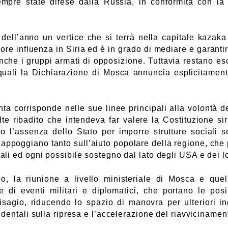
pre state difese dalla Russia, in conformità con la C
e dell’anno un vertice che si terrà nella capitale kazaka
re influenza in Siria ed è in grado di mediare e garantir
che i gruppi armati di opposizione. Tuttavia restano escl
quali la Dichiarazione di Mosca annuncia esplicitament
ta corrisponde nelle sue linee principali alla volontà d
te ribadito che intendeva far valere la Costituzione s
ano l’assenza dello Stato per imporre strutture sociali s
ppoggiano tanto sull’aiuto popolare della regione, che pe
li ed ogni possibile sostegno dal lato degli USA e dei lo
o, la riunione a livello ministeriale di Mosca e que
 di eventi militari e diplomatici, che portano le posizi
isagio, riducendo lo spazio di manovra per ulteriori i
identali sulla ripresa e l’accelerazione del riavvicinamen