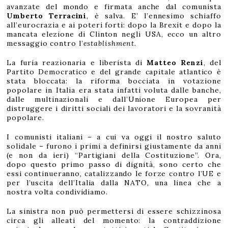
avanzate del mondo e firmata anche dal comunista
Umberto Terracini
, è salva. E’ l’ennesimo schiaffo
all’eurocrazia e ai poteri forti: dopo la Brexit e dopo la
mancata elezione di Clinton negli USA, ecco un altro
messaggio contro l’
establishment
.
La furia reazionaria e liberista di
Matteo Renzi
, del
Partito Democratico e del grande capitale atlantico è
stata bloccata: la riforma bocciata in votazione
popolare in Italia era stata infatti voluta dalle banche,
dalle multinazionali e dall’Unione Europea per
distruggere i diritti sociali dei lavoratori e la sovranità
popolare.
I comunisti italiani – a cui va oggi il nostro saluto
solidale – furono i primi a definirsi giustamente da anni
(e non da ieri) “Partigiani della Costituzione”. Ora,
dopo questo primo passo di dignità, sono certo che
essi continueranno, catalizzando le forze contro l’UE e
per l’uscita dell’Italia dalla NATO, una linea che a
nostra volta condividiamo.
La sinistra non può permettersi di essere schizzinosa
circa gli alleati del momento: la contraddizione