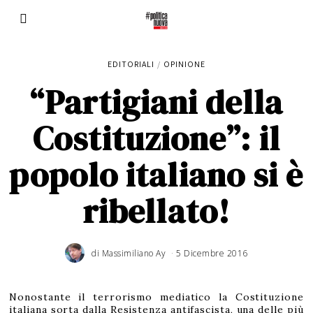
EDITORIALI
/
OPINIONE
“Partigiani della
Costituzione”: il
popolo italiano si è
ribellato!
di
Massimiliano Ay
5 Dicembre 2016
Nonostante il terrorismo mediatico la Costituzione
italiana sorta dalla Resistenza antifascista, una delle più