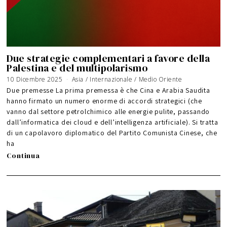
Due strategie complementari a favore della
Palestina e del multipolarismo
10 Dicembre 2025
3
Asia
/
Internazionale
/
Medio Oriente
A
g
Due premesse La prima premessa è che Cina e Arabia Saudita
o
s
hanno firmato un numero enorme di accordi strategici (che
t
o
vanno dal settore petrolchimico alle energie pulite, passando
2
0
2
dall’informatica dei cloud e dell’intelligenza artificiale). Si tratta
6
di un capolavoro diplomatico del Partito Comunista Cinese, che
ha
Continua