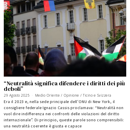
“Neutralità significa difendere i diritti dei più
deboli”
29 Agosto 2025
3
Medio Oriente
/
Opinione
/
Ticino e Svizzera
A
g
Era il 2023 e, nella sede principale dell’ONU di New York, il
o
s
consigliere federale Ignazio Cassis proclamava: “Neutralità non
t
o
vuol dire indifferenza nei confronti delle violazioni del diritto
2
0
2
internazionale”. Di principio, queste parole sono comprensibili:
6
una neutralità coerente è giusta e capace