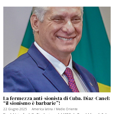
La fermezza anti-sionista di Cuba. Díaz-Canel:
“il sionismo è barbarie”!
22 Giugno 2025
1
America latina
/
Medio Oriente
8
M