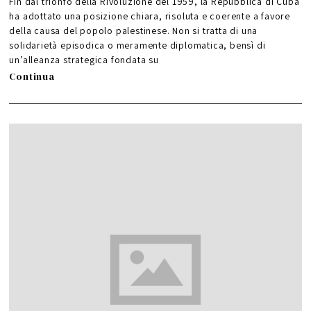
Fin dal trionfo della Rivoluzione del 1959, la Repubblica di Cuba
a
g
ha adottato una posizione chiara, risoluta e coerente a favore
g
i
della causa del popolo palestinese. Non si tratta di una
o
2
0
solidarietà episodica o meramente diplomatica, bensì di
2
6
un’alleanza strategica fondata su
Continua