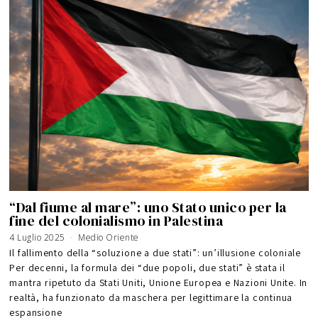
“Dal fiume al mare”: uno Stato unico per la
fine del colonialismo in Palestina
4 Luglio 2025
1
Medio Oriente
8
M
Il fallimento della “soluzione a due stati”: un’illusione coloniale
a
g
Per decenni, la formula dei “due popoli, due stati” è stata il
g
i
mantra ripetuto da Stati Uniti, Unione Europea e Nazioni Unite. In
o
2
0
realtà, ha funzionato da maschera per legittimare la continua
2
6
espansione