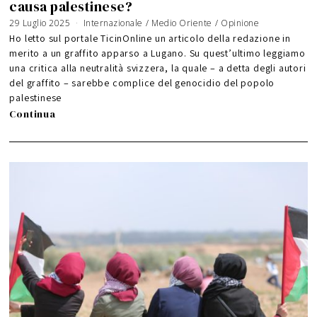
causa palestinese?
29 Luglio 2025
3
Internazionale
/
Medio Oriente
/
Opinione
A
g
Ho letto sul portale TicinOnline un articolo della redazione in
o
s
merito a un graffito apparso a Lugano. Su quest’ultimo leggiamo
t
o
una critica alla neutralità svizzera, la quale – a detta degli autori
2
0
2
del graffito – sarebbe complice del genocidio del popolo
6
palestinese
Continua