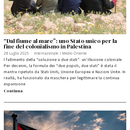
“Dal fiume al mare”: uno Stato unico per la
fine del colonialismo in Palestina
28 Luglio 2025
3
Internazionale
/
Medio Oriente
A
g
l fallimento della “soluzione a due stati”: un’illusione coloniale
o
s
Per decenni, la formula dei “due popoli, due stati” è stata il
t
o
mantra ripetuto da Stati Uniti, Unione Europea e Nazioni Unite. In
2
0
2
realtà, ha funzionato da maschera per legittimare la continua
6
espansione
Continua