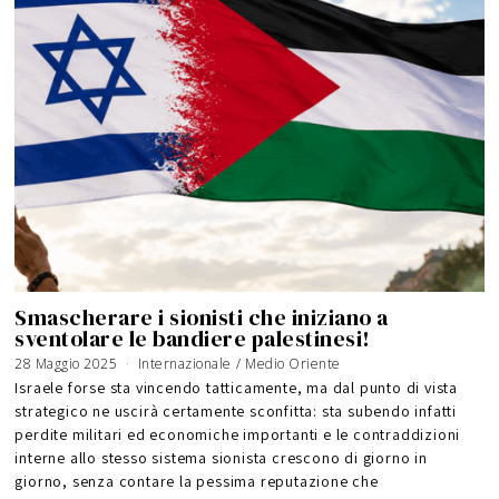
Smascherare i sionisti che iniziano a
sventolare le bandiere palestinesi!
28 Maggio 2025
1
Internazionale
/
Medio Oriente
8
M
Israele forse sta vincendo tatticamente, ma dal punto di vista
a
g
strategico ne uscirà certamente sconfitta: sta subendo infatti
g
i
perdite militari ed economiche importanti e le contraddizioni
o
2
0
interne allo stesso sistema sionista crescono di giorno in
2
6
giorno, senza contare la pessima reputazione che